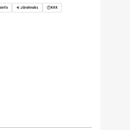
einfo
Järelmaks
KKK