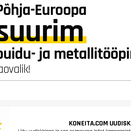
Põhja-Euroopa
suurim
puidu- ja metallitööp
aovalik!
KONEITA.COM UUDISK