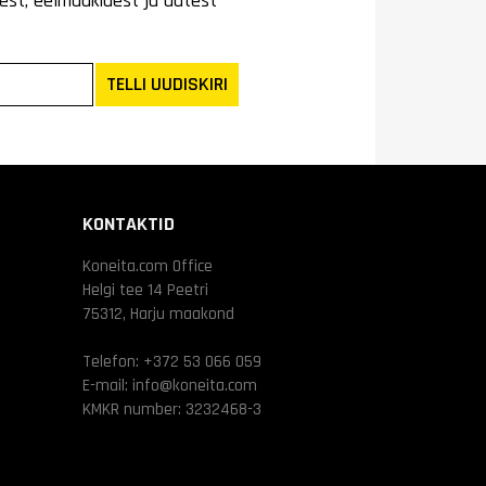
est, eelmüükidest ja uutest
TELLI UUDISKIRI
KONTAKTID
Koneita.com Office
Helgi tee 14 Peetri
75312, Harju maakond
Telefon:
+372 53 066 059
E-mail:
info@koneita.com
KMKR number: 3232468-3