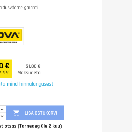
aldusväärne garantii
0 €
51,00 €
Maksudeta
5.5 %
ita mind hinnalangusest

LISA OSTUKORVI
t otsas (Tarneaeg üle 2 kuu)