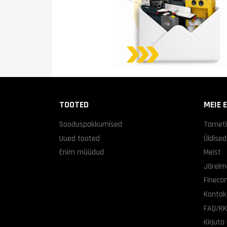
TOOTED
MEIE 
Sooduspakkumised
Tarnet
Uued tooted
Üldise
Enim müüdud
Meist
Järelm
Finecon
Kontak
FAQ/K
Kirjuta