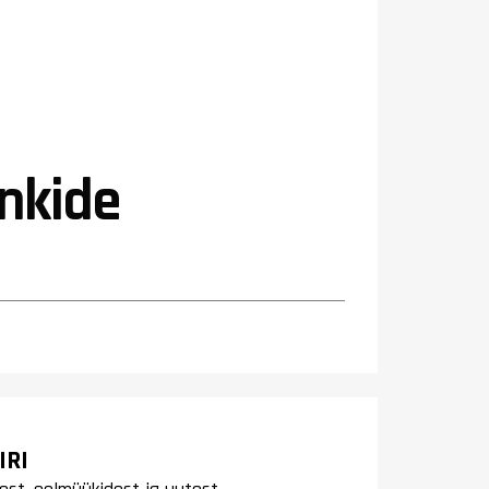
inkide
IRI