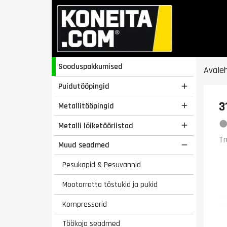
Sooduspakkumised
Avale
Puidutööpingid

3
Metallitööpingid

Metalli lõiketööriistad

Tr
Muud seadmed

Pesukapid & Pesuvannid
Mootorratta tõstukid ja pukid
Kompressorid
Töökoja seadmed