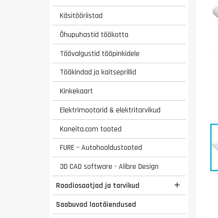
Käsitööriistad
Õhupuhastid töökotta
Töövalgustid tööpinkidele
Töökindad ja kaitseprillid
Kinkekaart
Elektrimootorid & elektritarvikud
Koneita.com tooted
FURE – Autohooldustooted
3D CAD software - Alibre Design
Raadiosaatjad ja tarvikud

Saabuvad laotäiendused