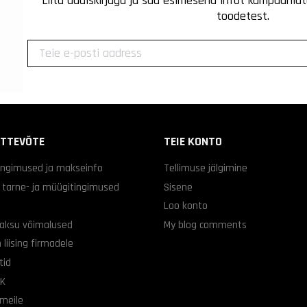
Liitu uudiskirjaga ja saa esimesena infot kampaaniat
toodetest.
ETTEVÕTE
TEIE KONTO
ingimused ja makseinfo
Tellimuse jälgimine
d tarne- ja müügitingimused
Sisene
Loo konto
aksu võimalused
My blog comments
 liising firmadele
tid
KK
 meile