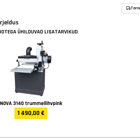
Tarn
irjeldus
OOTEGA ÜHILDUVAD LISATARVIKUD
NOVA 3140 trummellihvpink
1 490,00 €