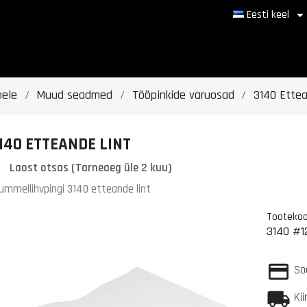
Eesti keel
hele
Muud seadmed
Tööpinkide varuosad
3140 Ettea
140 ETTEANDE LINT
Laost otsas (Tarneaeg üle 2 kuu)
ummellihvpingi 3140 etteande lint
Tooteko
3140 #1
So
Ki