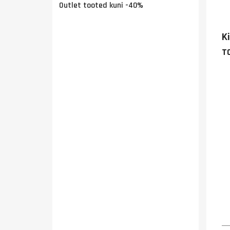
Outlet tooted kuni -40%
K
T