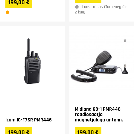
199,00 €
valgustit...
kasutamiseks. &nbsp;
Laost otsas (Tarneaeg üle
2 kuu)
Midland GB-1 PMR446
raadiosaatja
Icom IC-F7SR PMR446
magnetjalaga antenn.
199,00 €
199,00 €