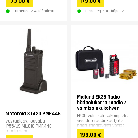
173,00 €
179,00 €
Hind sisaldab ka 2000 mAH
akut...
Tarneaeg 2-4 tööpäeva
Tarneaeg 2-4 tööpäeva
Midland EK35 Radio
hädaolukorra raadio /
valmisolekukohver
Motorola XT420 PMR446
EK35 valmisolekukomplekt
sisaldab raadiosaatjate
Vastupidav, loavaba
paari, raadiovastuvõtjat
IP55/US MIL810 PMR446-
varutoiteallikaga,
raadiojaam
199,00 €
väntdünaamot ning LED-
professionaalseks