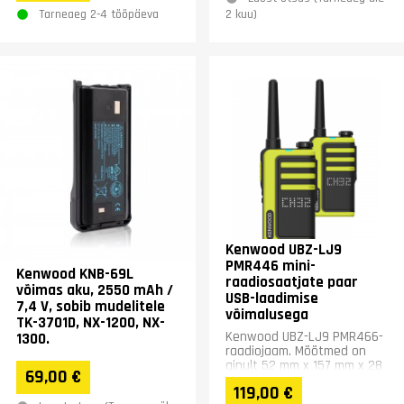
Tarneaeg 2-4 tööpäeva
2 kuu)
Kenwood UBZ-LJ9
PMR446 mini-
Kenwood KNB-69L
raadiosaatjate paar
võimas aku, 2550 mAh /
USB-laadimise
7,4 V, sobib mudelitele
võimalusega
TK-3701D, NX-1200, NX-
Kenwood UBZ-LJ9 PMR466-
1300.
raadiojaam. Mõõtmed on
ainult 52 mm x 157 mm x 28
69,00 €
mm, kaal 138 g. Komplektis
119,00 €
on 2 raadiojaama,...