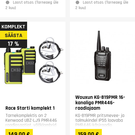
Laost otsas (Tarneaeg üle
Laost otsas (Tarneaeg üle
2 kuu)
2 kuu)
KOMPLEKT
SÄÄSTA
17 %
Wouxun KG-819PMR 16-
kanaliga PMR446-
Race Starti komplekt 1
raadiojaam
Tarnekomplektis on 2
KG-819PMR pritsmevee- ja
Kenwood UBZ-LJ9 PMR446
tolmukindel IP55 loavaba
raadiosaatjat, vööklambrid
PMR446-käsiraadio
ja kahe kaabliga USB-laadija
149,00 €
159,00 €
+ Wouxun PRO Security...