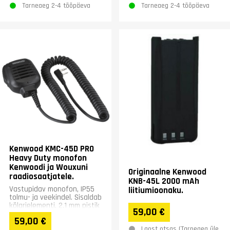
Tarneaeg 2-4 tööpäeva
Tarneaeg 2-4 tööpäeva
Kenwood KMC-45D PRO
Heavy Duty monofon
Kenwoodi ja Wouxuni
Originaalne Kenwood
raadiosaatjatele.
KNB-45L 2000 mAh
Vastupidav monofon, IP55
liitiumioonaku.
tolmu- ja veekindel. Sisaldab
kõlarielementi. 2,1 mm pistik
59,00 €
eraldi kõrvaklappidele.
59,00 €
Vastab...
Laost otsas (Tarneaeg üle