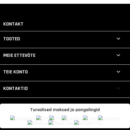
KONTAKT

TOOTED

MEIE ETTEVÕTE

TEIE KONTO
keyboard_arrow_down
KONTAKTID
Turvalised maksed ja pangalingid