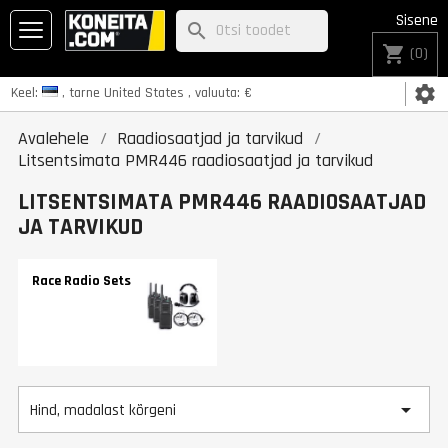
Sisene
search
shopping_cart
(0)
settings
Keel:
, tarne
United States
, valuuta:
€
Avalehele
Raadiosaatjad ja tarvikud
Litsentsimata PMR446 raadiosaatjad ja tarvikud
LITSENTSIMATA PMR446 RAADIOSAATJAD
JA TARVIKUD
Race Radio Sets

Hind, madalast kõrgeni