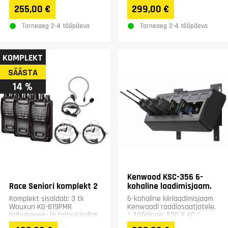
PMR446-/dPMR446-
255,00 €
299,00 €
raadiosaatja rasketesse
kasutustingimustesse.
Tarneaeg 2-4 tööpäeva
Tarneaeg 2-4 tööpäeva
Hinna...
KOMPLEKT
SÄÄSTA
14 %
Kenwood KSC-356 6-
Race Seniori komplekt 2
kohaline laadimisjaam.
Komplekt sisaldab: 3 tk
6-kohaline kiirlaadimisjaam
Wouxun KG-819PMR
Kenwoodi raadiosaatjatele.
pritsmevee- ja tolmukindlat
* Tööpinge: 230 V AC *
IP55-klassi litsentsivaba
Suurus (L x K x S): 526 x 105