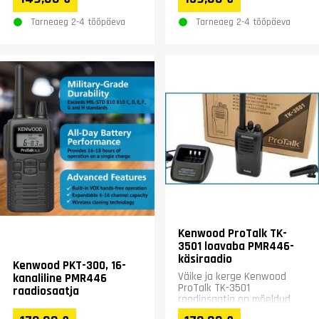
Tarneaeg 2-4 tööpäeva
Tarneaeg 2-4 tööpäeva
Kenwood ProTalk TK-
3501 loavaba PMR446-
käsiraadio
Kenwood PKT-300, 16-
Väike ja kerge Kenwood
kanaliline PMR446
ProTalk TK-3501
raadiosaatja
raadiosaatja on mõeldud
intensiivseks kasutamiseks.