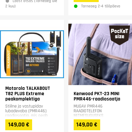
Laost otsas (Tarneaeg üle
Tarneaeg 2-4 tööpäeva
2 kuu)
Motorola TALKABOUT
T82 PLUS Extreme
Kenwood PKT-23 MINI
peakomplektiga
PMR446-raadiosaatja
Stiilne ja vastupidav
MUGAV PMR446
lubadevaba (PMR446)
RAADIOTELEFON
raadiosaatja, mis peab
MITMESUGUSEKS
vastu ka karmimates
RAADIOSIDEKS.
149,00 €
149,00 €
tingimustes. Toode
tarnitakse mugavas...