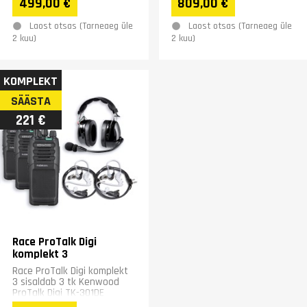
499,00 €
809,00 €
PMR446-käsiraadiot 2 tk...
x 203 mm,...
Laost otsas (Tarneaeg üle
Laost otsas (Tarneaeg üle
2 kuu)
2 kuu)
KOMPLEKT
SÄÄSTA
221 €
Race ProTalk Digi
komplekt 3
Race ProTalk Digi komplekt
3 sisaldab 3 tk Kenwood
ProTalk Digi TK-301DE
raadiosaatjat, kvaliteetset