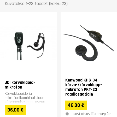
Kuvatakse 1–23 toodet (kokku 23)
Kenwood KHS-34
JDI kõrvaklapid-
kõrva-/kõrvaklapp-
mikrofon
mikrofon PKT-23
Kõrvaklappide ja
raadiosaatjale
mikrofonikombinatsioon
kõrvapealse kinnitusega
46,00 €
36,00 €
Laost otsas (Tarneaeg üle