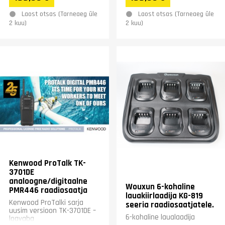
Laost otsas (Tarneaeg üle
Laost otsas (Tarneaeg üle
2 kuu)
2 kuu)
Kenwood ProTalk TK-
3701DE
analoogne/digitaalne
Wouxun 6-kohaline
PMR446 raadiosaatja
lauakiirlaadija KG-819
Kenwood ProTalki sarja
seeria raadiosaatjatele.
uusim versioon TK-3701DE –
6-kohaline laualaadija
loavaba