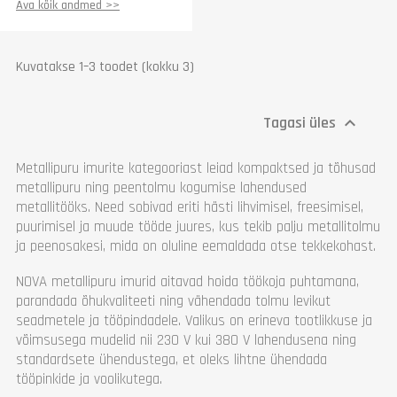
Õhu imemisvõimsus
25
Ava kõik andmed >>
(m3/min)
Sisseimemine (mm)
2 x 100
Laius (mm)
675
Kuvatakse 1–3 toodet (kokku 3)
Pikkus (mm)
810
Kõrgus (mm)
755
Kaal (kg)
72
Tagasi üles

Garantii
1 aasta
Metallipuru imurite kategooriast leiad kompaktsed ja tõhusad
metallipuru ning peentolmu kogumise lahendused
metallitööks. Need sobivad eriti hästi lihvimisel, freesimisel,
puurimisel ja muude tööde juures, kus tekib palju metallitolmu
ja peenosakesi, mida on oluline eemaldada otse tekkekohast.
NOVA metallipuru imurid aitavad hoida töökoja puhtamana,
parandada õhukvaliteeti ning vähendada tolmu levikut
seadmetele ja tööpindadele. Valikus on erineva tootlikkuse ja
võimsusega mudelid nii 230 V kui 380 V lahendusena ning
standardsete ühendustega, et oleks lihtne ühendada
tööpinkide ja voolikutega.