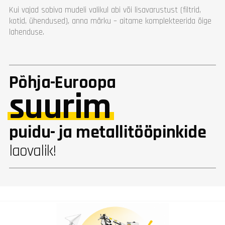
Kui vajad sobiva mudeli valikul abi või lisavarustust (filtrid,
kotid, ühendused), anna märku – aitame komplekteerida õige
lahenduse.
Põhja-Euroopa
suurim
puidu- ja metallitööpinkide
laovalik!