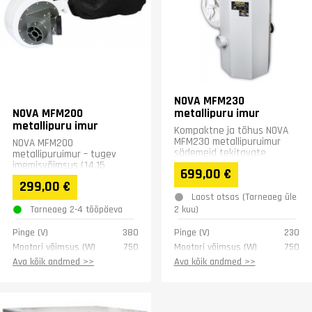
NOVA MFM230
NOVA MFM200
metallipuru imur
metallipuru imur
Kompaktne ja tõhus NOVA
MFM230 metallipuruimur
NOVA MFM200
sädemeid tekitavate
metallipuruimur – tugev
tööpinkide jaoks. Tsüklon-
imemisvõimsus (14,15
699,00 €
eeleraldus, vahetatav
m³/min), kaks sisendtoru,
299,00 €
filterkott...
kerge ja kompaktne.
Laost otsas (Tarneaeg üle
Ideaalne sädemeid...
Tarneaeg 2-4 tööpäeva
2 kuu)
Pinge (V)
380
Pinge (V)
230
Mootori võimsus (W)
750
Mootori võimsus (W)
750
Õhu imemisvõimsus
14.15
Õhu imemisvõimsus
18,3
Ava kõik andmed >>
Ava kõik andmed >>
(m3/min)
(m3/min)
Tolmu filtreerimine
35 micron
Tolmu filtreerimine
35 micron
Sisseimemine (mm)
2 x 100
Sisseimemine (mm)
2 x 100