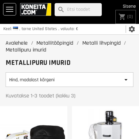
Sisene
search
shopping_cart
(0)
settings
Keel:
, tarne
United States
, valuuta:
€
Avalehele
Metallitööpingid
Metalli lihvpingid
Metallipuru imurid
METALLIPURU IMURID

Hind, madalast kõrgeni
Kuvatakse 1–3 toodet (kokku 3)