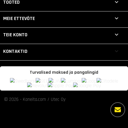

TOOTED

MEIE ETTEVÕTE

TEIE KONTO
keyboard_arrow_down
KONTAKTID
Turvalised maksed ja pangalingid
© 2026 - Koneita.com / Utec Oy