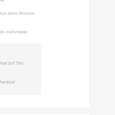
le.
use alates lihtsatest
nõu asjatundjaga.
luua just Sinu
ahenduse!