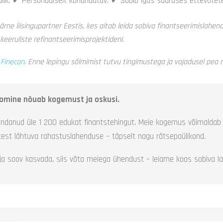
ik. ✔ Personaalselt kohandatav. ✔ Sobib igas suuruses ettevõtete
ne liisingupartner Eestis, kes aitab leida sobiva finantseerimislahend
eeruliste refinantseerimisprojektideni.
b
Finecon
. Enne lepingu sõlmimist tutvu tingimustega ja vajadusel pea 
loomine nõuab kogemust ja oskusi.
ndanud üle 1 200 edukat finantstehingut. Meie kogemus võimaldab 
test lähtuva rahastuslahenduse – täpselt nagu rätsepaülikond.
 ja soov kasvada, siis võta meiega ühendust – leiame koos sobiva l