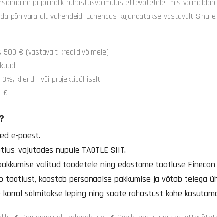
sonaalne ja paindlik rahastusvõimalus ettevõtetele, mis võimaldab
a põhivara alt vahendeid. Lahendus kujundatakse vastavalt Sinu et
 500 € (vastavalt krediidivõimele)
kuud
3%, kliendi- või projektipõhiselt
 €
?
ted e-poest.
otlus, vajutades nupule TAOTLE SIIT.
kkumise valitud toodetele ning edastame taotluse Finecon L
b taotlust, koostab personaalse pakkumise ja võtab teiega ü
e korral sõlmitakse leping ning saate rahastust kohe kasutam