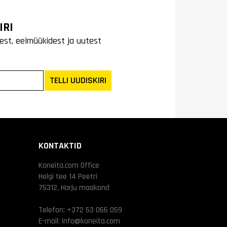
IRI
est, eelmüükidest ja uutest
TELLI UUDISKIRI
KONTAKTID
Koneita.com Office
Helgi tee 14 Peetri
75312, Harju maakond
Telefon:
+372 53 066 059
E-mail:
info@koneita.com