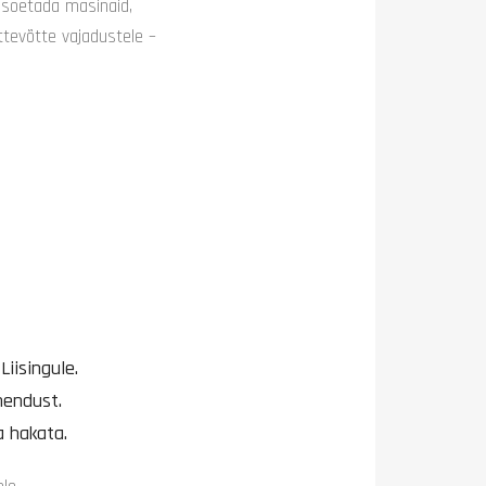
 soetada masinaid,
tevõtte vajadustele –
iisingule.
hendust.
a hakata.