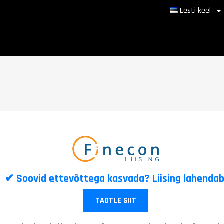
Eesti keel
✔ Soovid ettevõttega kasvada? Liising lahendab
TAOTLE SIIT