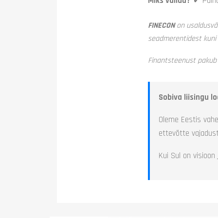
Miks valida?
✔ Paindl
FINECON
on usaldusväär
seadmerentidest kuni k
Finantsteenust paku
Sobiva liisingu 
Oleme Eestis vahe
ettevõtte vajadus
Kui Sul on visioon