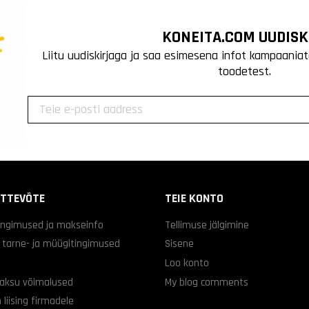
KONEITA.COM UUDISK
Liitu uudiskirjaga ja saa esimesena infot kampaaniat
toodetest.
ETTEVÕTE
TEIE KONTO
ingimused ja makseinfo
Tellimuse jälgimine
d tarne- ja müügitingimused
Sisene
Loo konto
aksu võimalused
My blog comments
 liising firmadele