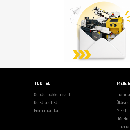
TOOTED
MEIE 
Sooduspakkumised
Tarnet
Uued tooted
Üldise
Enim müüdud
Meist
Järelm
Finecon