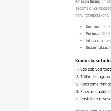
Finecon liising
on per
seadmeid või vabastad
nagu rätsepaülikond.
Summa:
alates
Periood:
3–60 
Intress:
alates 
Sissemakse:
0
Kuidas kasutada
Vali sobivad too
Täitke liisinguta
Koostame hinnapa
Finecon analüüsi
Positiivse otsus