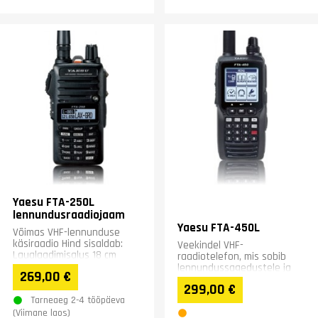
Yaesu FTA-250L
lennundusraadiojaam
Yaesu FTA-450L
Võimas VHF-lennunduse
käsiraadio Hind sisaldab:
Veekindel VHF-
Laualaadimisalus 18 cm
raadiotelefon, mis sobib
antenn BNC-pistikuga
lennundussagedustele ja
269,00 €
Sigaretisüütaja adapter...
millel on IPX5 kaitseklass.
299,00 €
Tarneaeg 2-4 tööpäeva
(Viimane laos)