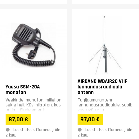
AIRBAND WBAIR20 VHF-
Yaesu SSM-20A
lennundusraadioala
monofon
antenn
Veekindel monofon, millel on
Tugijaama-antenni
selge heli. Käsimikrofon, kus
lennundusraadioalale, sobib
on ka kõlarielement;
vastuvõtu- ja
vastuvõtja heli kuuldub
saatekasutuseks. Pikkus 85
87,00 €
97,00 €
monofonist.
cm, kaal 1 kg. Kinnitus küljelt
30-50...
Laost otsas (Tarneaeg üle
Laost otsas (Tarneaeg üle
2 kuu)
2 kuu)