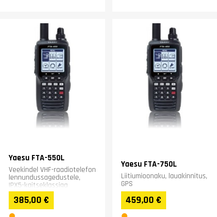
Yaesu FTA-550L
Yaesu FTA-750L
Veekindel VHF-raadiotelefon
Liitiumioonaku, lauakinnitus,
lennundussagedustele,
GPS
IPX5-kaitseklassiga
385,00 €
459,00 €