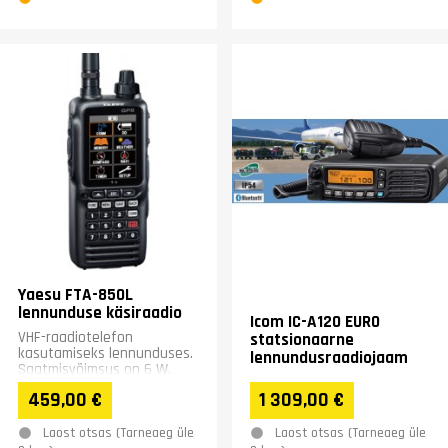
Yaesu FTA-850L
lennunduse käsiraadio
Icom IC-A120 EURO
VHF-raadiotelefon
statsionaarne
kasutamiseks lennunduses.
lennundusraadiojaam
Saatmisvõimsus on 6 W.
459,00 €
1 309,00 €
Laost otsas (Tarneaeg üle
Laost otsas (Tarneaeg üle