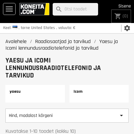
Sisene
search
shopping_cart
(0)
settings
Keel:
, tarne
United States
, valuuta:
€
Avalehele
Raadiosaatjad ja tarvikud
Yaesu ja
Icomi lennundusraadiotelefonid ja tarvikud
YAESU JA ICOMI
LENNUNDUSRAADIOTELEFONID JA
TARVIKUD
yaesu
Icom

Hind, madalast kõrgeni
Kuvatakse 1–10 toodet (kokku 10)