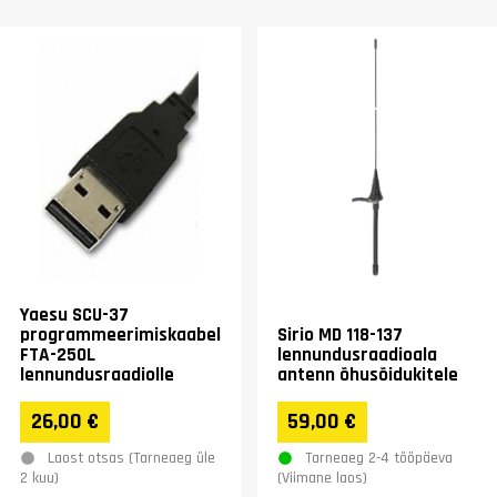
Yaesu SCU-37
programmeerimiskaabel
Sirio MD 118-137
FTA-250L
lennundusraadioala
lennundusraadiolle
antenn õhusõidukitele
26,00 €
59,00 €
Laost otsas (Tarneaeg üle
Tarneaeg 2-4 tööpäeva
2 kuu)
(Viimane laos)