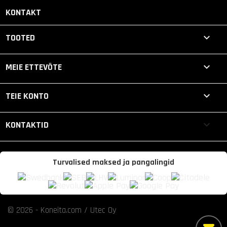
KONTAKT

TOOTED

MEIE ETTEVÕTE

TEIE KONTO
keyboard_arrow_down
KONTAKTID
Turvalised maksed ja pangalingid
© 2026 - Koneita.com / Utec Oy