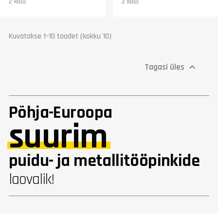
2 kuu)
2 kuu)
Kuvatakse 1–10 toodet (kokku 10)
Tagasi üles

Põhja-Euroopa
suurim
puidu- ja metallitööpinkide
laovalik!