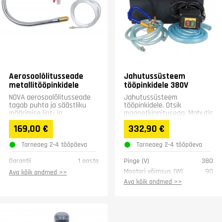
Aerosoolõlitusseade
Jahutussüsteem
metallitööpinkidele
tööpinkidele 380V
NOVA aerosoolõlitusseade
Jahutussüsteem
tagab puhta ja säästliku
tööpinkidele. Otsik
määrimise lint- ja
magnetkinnitusega. Mahutis
ketassaagidele. Seadet on
eraldav sõel.
169,00 €
332,90 €
lihtne paigaldada, see
vähendab...
Tarneaeg 2-4 tööpäeva
Tarneaeg 2-4 tööpäeva
Garantii
1 aasta
Pinge (V)
380
Mootori võimsus (W)
90
Ava kõik andmed >>
Mahuti maht (l)
12
Ava kõik andmed >>
Jahutusvõimsus (l/min)
13
Kaal (kg)
7
Garantii
1 aasta