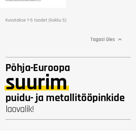
Jahutusvõimsus (l/min)
13
Kaal (kg)
7
Garantii
1 aasta
Kuvatakse 1–5 toodet (kokku 5)
Tagasi üles

Põhja-Euroopa
suurim
puidu- ja metallitööpinkide
laovalik!