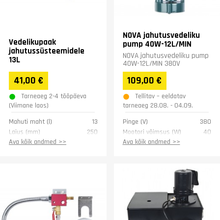
NOVA jahutusvedeliku
Vedelikupaak
pump 40W-12L/MIN
jahutussüsteemidele
NOVA jahutusvedeliku pump
13L
40W-12L/MIN 380V
41,00 €
109,00 €
Tarneaeg 2-4 tööpäeva
Tellitav – eeldatav
(Viimane laos)
tarneaeg 28.08. - 04.09.
Mahuti maht (l)
13
Pinge (V)
380
Laius (mm)
250
Mootori võimsus (W)
40
Pikkus (mm)
360
Kaal (kg)
1.9
Ava kõik andmed >>
Ava kõik andmed >>
Kõrgus (mm)
185
Kaal (kg)
2
Garantii
1 aasta