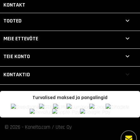
KONTAKT

TOOTED

MEIE ETTEVÕTE

TEIE KONTO
keyboard_arrow_down
KONTAKTID
Turvalised maksed ja pangalingid
© 2026 - Koneita.com / Utec Oy