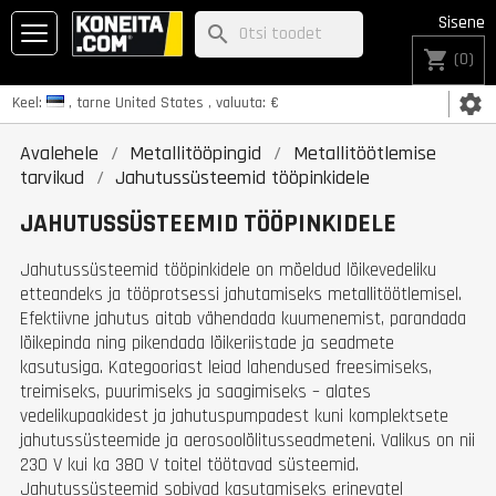
Sisene
search
shopping_cart
(0)
settings
Keel:
, tarne
United States
, valuuta:
€
Avalehele
Metallitööpingid
Metallitöötlemise
tarvikud
Jahutussüsteemid tööpinkidele
JAHUTUSSÜSTEEMID TÖÖPINKIDELE
Jahutussüsteemid tööpinkidele on mõeldud lõikevedeliku
etteandeks ja tööprotsessi jahutamiseks metallitöötlemisel.
Efektiivne jahutus aitab vähendada kuumenemist, parandada
lõikepinda ning pikendada lõikeriistade ja seadmete
kasutusiga. Kategooriast leiad lahendused freesimiseks,
treimiseks, puurimiseks ja saagimiseks – alates
vedelikupaakidest ja jahutuspumpadest kuni komplektsete
jahutussüsteemide ja aerosoolõlitusseadmeteni. Valikus on nii
230 V kui ka 380 V toitel töötavad süsteemid.
Jahutussüsteemid sobivad kasutamiseks erinevatel