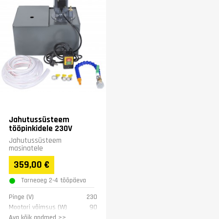
Jahutussüsteem
tööpinkidele 230V
Jahutussüsteem
masinatele
359,00 €
Tarneaeg 2-4 tööpäeva
Pinge (V)
230
Mootori võimsus (W)
90
Mahuti maht (l)
12
Ava kõik andmed >>