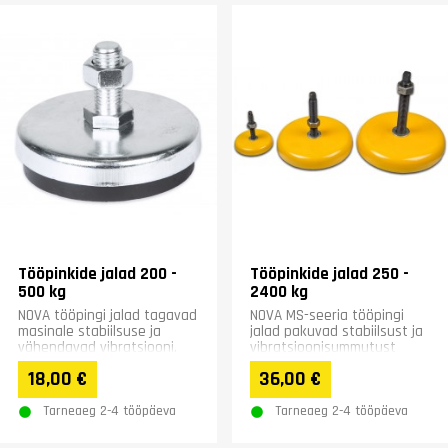
Tööpinkide jalad 200 -
Tööpinkide jalad 250 -
500 kg
2400 kg
NOVA tööpingi jalad tagavad
NOVA MS-seeria tööpingi
masinale stabiilsuse ja
jalad pakuvad stabiilsust ja
vähendavad vibratsiooni.
vibratsioonisummutust
Kummist põhjaga tugev
tööpinkidele ja seadmetele.
18,00 €
36,00 €
konstruktsioon sobib...
Kummipõhi Shore A...
Tarneaeg 2-4 tööpäeva
Tarneaeg 2-4 tööpäeva