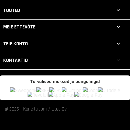

TOOTED

MEIE ETTEVÕTE

TEIE KONTO
keyboard_arrow_down
KONTAKTID
Turvalised maksed ja pangalingid
© 2026 - Koneita.com / Utec Oy