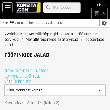
Sisene
search
shopping_cart
(0)
settings
Keel:
, tarne
United States
, valuuta:
€
Avalehele
Metallitööpingid
Metallitöötlemise
tarvikud
Metallitreipinkide lisatarvikud
Tööpinkide
jalad
TÖÖPINKIDE JALAD
TUTVU TARNETINGIMUSTEGA
OSTMINE ETTEVÕTTELE
VÕTA ÜHENDUST

Hind, madalast kõrgeni
Kuvatakse 1–2 toodet (kokku 2)