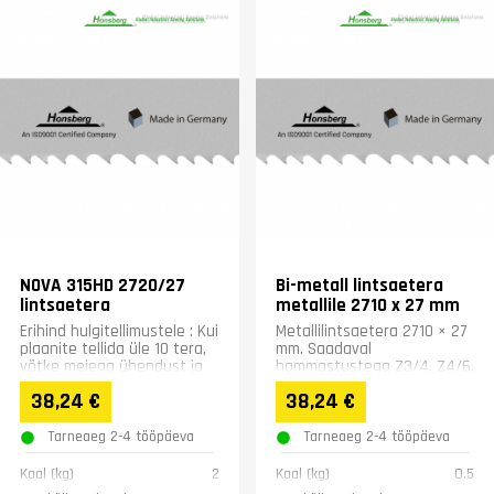
NOVA 315HD 2720/27
Bi-metall lintsaetera
lintsaetera
metallile 2710 x 27 mm
Erihind hulgitellimustele : Kui
Metallilintsaetera 2710 × 27
plaanite tellida üle 10 tera,
mm. Saadaval
võtke meiega ühendust ja
hammastustega Z3/4, Z4/6,
saame pakkuda teile
Z5/8, Z6/10, Z8/12 ja Z10/14.
38,24 €
38,24 €
erihinda:...
Tarneaeg 2-4 tööpäeva
Tarneaeg 2-4 tööpäeva
Kaal (kg)
2
Kaal (kg)
0.5