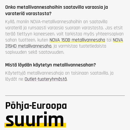
Onko metallivannesahoihin saatavilla varaosia ja
varateriä varastosta?
Kyllä, moniin NOVA-metallivannesahoihin on saatavilla
varateriä ja runsaasti varaosia suoraan varastosta. Jos etsit
terää tiettyyn koneeseen, voit tarkistaa myös yhteensopivan
sahan tuotteen, kuten
NOVA 150B metallivannesaha
tai
NOVA
315HD metallivannesaha
, ja varmistaa tuotetiedoista
sopivuuden sekä saatavuuden.
Mistä löydän käytetyn metallivannesahan?
Käytettyjä metallivannesahoja on toisinaan saatavilla, ja
löydät ne
Outlet-tuoteryhmästä
.
Põhja-Euroopa
suurim