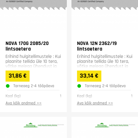
NOVA 170G 2085/20
NOVA 12N 2362/19
lintsaetera
lintsaetera
Erihind hulgitellimustele : Kui
Erihind hulgitellimustele : Kui
plaanite tellida üle 10 tera,
plaanite tellida üle 10 tera,
võtke meiega ühendust ja
võtke meiega ühendust ja
saame pakkuda teile
saame pakkuda teile
31,86 €
33,14 €
erihinda:...
erihinda:...
Tarneaeg 2-4 tööpäeva
Tarneaeg 2-4 tööpäeva
Kaal (kg)
1
Kaal (kg)
1
Ava kõik andmed >>
Ava kõik andmed >>