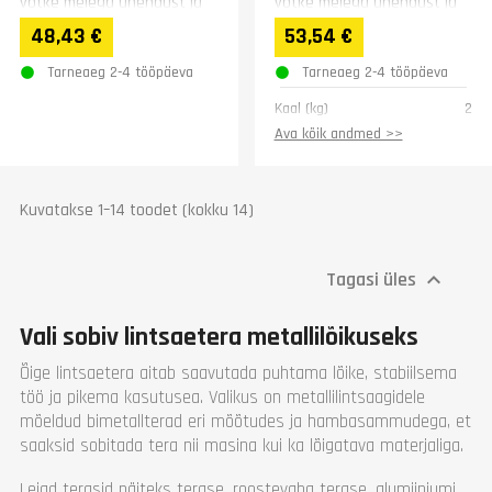
võtke meiega ühendust ja
võtke meiega ühendust ja
saame pakkuda teile
saame pakkuda teile
48,43 €
53,54 €
erihinda:...
erihinda:...
Tarneaeg 2-4 tööpäeva
Tarneaeg 2-4 tööpäeva
Kaal (kg)
2
Ava kõik andmed >>
Kuvatakse 1–14 toodet (kokku 14)
Tagasi üles

Vali sobiv lintsaetera metallilõikuseks
Õige lintsaetera aitab saavutada puhtama lõike, stabiilsema
töö ja pikema kasutusea. Valikus on metallilintsaagidele
mõeldud bimetallterad eri mõõtudes ja hambasammudega, et
saaksid sobitada tera nii masina kui ka lõigatava materjaliga.
Leiad terasid näiteks terase, roostevaba terase, alumiiniumi