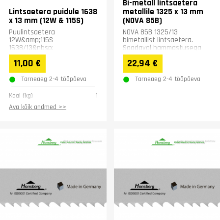
Bi-metall lintsaetera
Lintsaetera puidule 1638
metallile 1325 x 13 mm
x 13 mm (12W & 115S)
(NOVA 85B)
Puulintsaetera
NOVA 85B 1325/13
12W&amp;115S
bimetallist lintsaetera.
1638/13&nbsp;
Saadaval hammastusega
Z6/10 või Z10/14. Enne
11,00 €
22,94 €
ostukorvi lisamist vali
loetelust...
Tarneaeg 2-4 tööpäeva
Tarneaeg 2-4 tööpäeva
Kaal (kg)
1
Ava kõik andmed >>