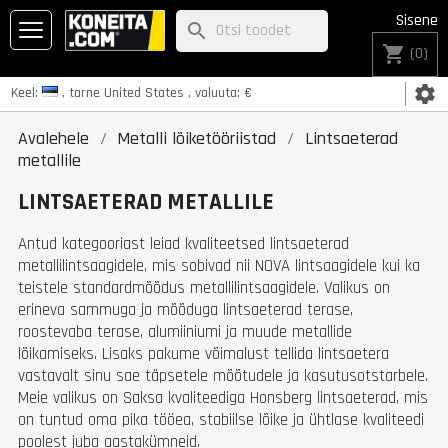
Sisene
search
shopping_cart
(0)
settings
Keel:
, tarne
United States
, valuuta:
€
Avalehele
Metalli lõiketööriistad
Lintsaeterad
metallile
LINTSAETERAD METALLILE
Antud kategooriast leiad kvaliteetsed lintsaeterad
metallilintsaagidele, mis sobivad nii NOVA lintsaagidele kui ka
teistele standardmõõdus metallilintsaagidele. Valikus on
erineva sammuga ja mõõduga lintsaeterad terase,
roostevaba terase, alumiiniumi ja muude metallide
lõikamiseks. Lisaks pakume võimalust tellida lintsaetera
vastavalt sinu sae täpsetele mõõtudele ja kasutusotstarbele.
Meie valikus on Saksa kvaliteediga Honsberg lintsaeterad, mis
on tuntud oma pika tööea, stabiilse lõike ja ühtlase kvaliteedi
poolest juba aastakümneid.