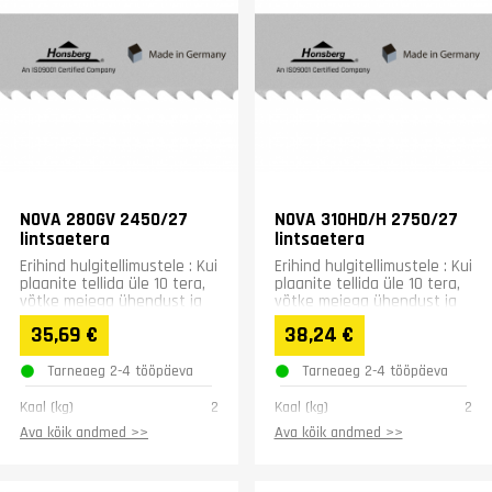
NOVA 280GV 2450/27
NOVA 310HD/H 2750/27
lintsaetera
lintsaetera
Erihind hulgitellimustele : Kui
Erihind hulgitellimustele : Kui
plaanite tellida üle 10 tera,
plaanite tellida üle 10 tera,
võtke meiega ühendust ja
võtke meiega ühendust ja
saame pakkuda teile
saame pakkuda teile
35,69 €
38,24 €
erihinda:...
erihinda:...
Tarneaeg 2-4 tööpäeva
Tarneaeg 2-4 tööpäeva
Kaal (kg)
2
Kaal (kg)
2
Ava kõik andmed >>
Ava kõik andmed >>