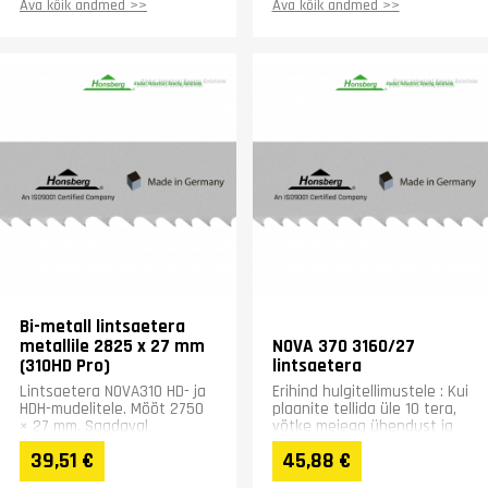
Ava kõik andmed >>
Ava kõik andmed >>
Bi-metall lintsaetera
metallile 2825 x 27 mm
NOVA 370 3160/27
(310HD Pro)
lintsaetera
Lintsaetera NOVA310 HD- ja
Erihind hulgitellimustele : Kui
HDH-mudelitele. Mõõt 2750
plaanite tellida üle 10 tera,
× 27 mm. Saadaval
võtke meiega ühendust ja
hammastusega Z6/10 või
saame pakkuda teile
39,51 €
45,88 €
Z10/14. Vali tellimisel sobiv...
erihinda:...