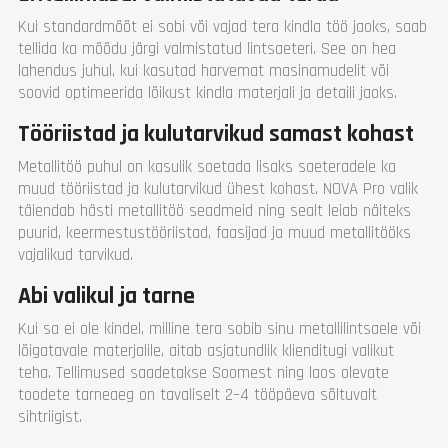
Kui standardmõõt ei sobi või vajad tera kindla töö jaoks, saab
tellida ka mõõdu järgi valmistatud lintsaeteri. See on hea
lahendus juhul, kui kasutad harvemat masinamudelit või
soovid optimeerida lõikust kindla materjali ja detaili jaoks.
Tööriistad ja kulutarvikud samast kohast
Metallitöö puhul on kasulik soetada lisaks saeteradele ka
muud tööriistad ja kulutarvikud ühest kohast. NOVA Pro valik
täiendab hästi metallitöö seadmeid ning sealt leiab näiteks
puurid, keermestustööriistad, faasijad ja muud metallitööks
vajalikud tarvikud.
Abi valikul ja tarne
Kui sa ei ole kindel, milline tera sobib sinu metallilintsaele või
lõigatavale materjalile, aitab asjatundlik klienditugi valikut
teha. Tellimused saadetakse Soomest ning laos olevate
toodete tarneaeg on tavaliselt 2–4 tööpäeva sõltuvalt
sihtriigist.