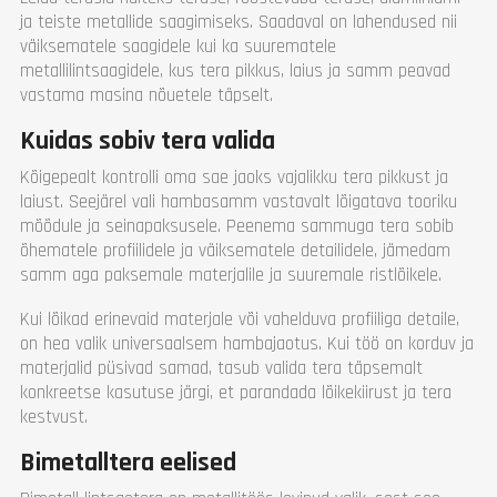
ja teiste metallide saagimiseks. Saadaval on lahendused nii
väiksematele saagidele kui ka suurematele
metallilintsaagidele, kus tera pikkus, laius ja samm peavad
vastama masina nõuetele täpselt.
Kuidas sobiv tera valida
Kõigepealt kontrolli oma sae jaoks vajalikku tera pikkust ja
laiust. Seejärel vali hambasamm vastavalt lõigatava tooriku
mõõdule ja seinapaksusele. Peenema sammuga tera sobib
õhematele profiilidele ja väiksematele detailidele, jämedam
samm aga paksemale materjalile ja suuremale ristlõikele.
Kui lõikad erinevaid materjale või vahelduva profiiliga detaile,
on hea valik universaalsem hambajaotus. Kui töö on korduv ja
materjalid püsivad samad, tasub valida tera täpsemalt
konkreetse kasutuse järgi, et parandada lõikekiirust ja tera
kestvust.
Bimetalltera eelised