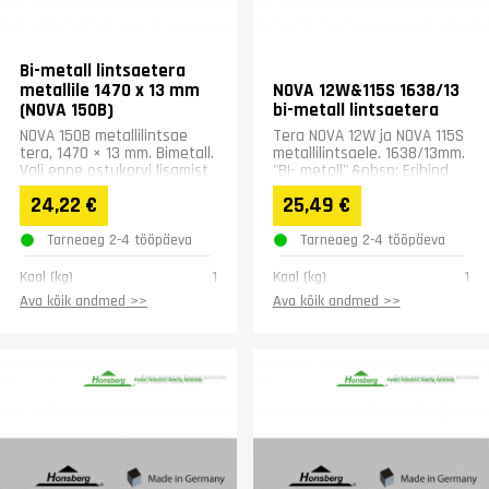
Bi-metall lintsaetera
metallile 1470 x 13 mm
NOVA 12W&115S 1638/13
(NOVA 150B)
bi-metall lintsaetera
NOVA 150B metallilintsae
Tera NOVA 12W ja NOVA 115S
tera, 1470 × 13 mm. Bimetall.
metallilintsaele. 1638/13mm.
Vali enne ostukorvi lisamist
"BI- metall".&nbsp; Erihind
sobiv hammastus: Z6/10,
hulgitellimustele : Kui
24,22 €
25,49 €
Z10/14 või Z20/24.
plaanite...
Tarneaeg 2-4 tööpäeva
Tarneaeg 2-4 tööpäeva
Kaal (kg)
1
Kaal (kg)
1
Ava kõik andmed >>
Ava kõik andmed >>