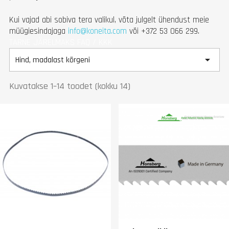
Kui vajad abi sobiva tera valikul, võta julgelt ühendust meie
müügiesindajaga
info@koneita.com
või +372 53 066 299.
TARNE
JÄRELMAKS
FAQ / KKK

Hind, madalast kõrgeni
Kuvatakse 1–14 toodet (kokku 14)