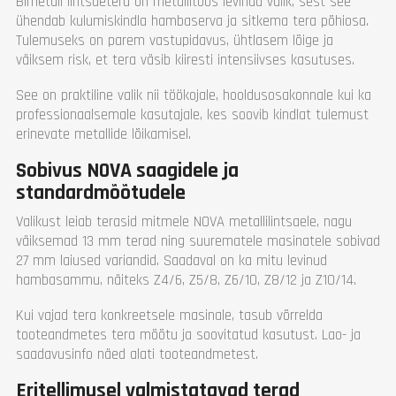
Bimetall lintsaetera on metallitöös levinud valik, sest see
ühendab kulumiskindla hambaserva ja sitkema tera põhiosa.
Tulemuseks on parem vastupidavus, ühtlasem lõige ja
väiksem risk, et tera väsib kiiresti intensiivses kasutuses.
See on praktiline valik nii töökojale, hooldusosakonnale kui ka
professionaalsemale kasutajale, kes soovib kindlat tulemust
erinevate metallide lõikamisel.
Sobivus NOVA saagidele ja
standardmõõtudele
Valikust leiab terasid mitmele NOVA metallilintsaele, nagu
väiksemad 13 mm terad ning suurematele masinatele sobivad
27 mm laiused variandid. Saadaval on ka mitu levinud
hambasammu, näiteks Z4/6, Z5/8, Z6/10, Z8/12 ja Z10/14.
Kui vajad tera konkreetsele masinale, tasub võrrelda
tooteandmetes tera mõõtu ja soovitatud kasutust. Lao- ja
saadavusinfo näed alati tooteandmetest.
Eritellimusel valmistatavad terad