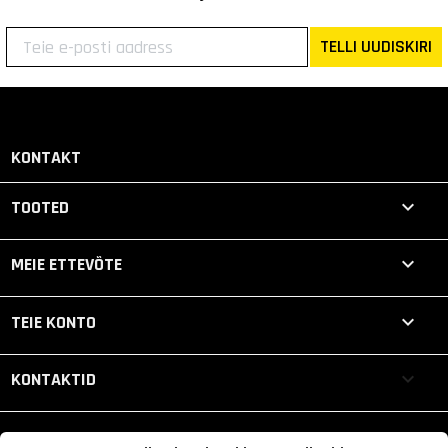
TELLI UUDISKIRI
KONTAKT

TOOTED

MEIE ETTEVÕTE

TEIE KONTO
keyboard_arrow_down
KONTAKTID