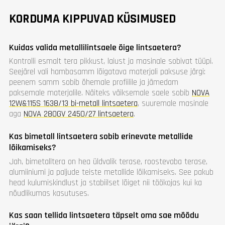
KORDUMA KIPPUVAD KÜSIMUSED
Kuidas valida metallilintsaele õige lintsaetera?
Kontrolli esmalt tera pikkust, laiust ja masinale sobivat tüüpi.
Seejärel vali hambasamm lõigatava materjali paksuse järgi:
peenem samm sobib õhemale profiilile ja jämedam
paksemale materjalile. Näiteks väiksemale saele sobib
NOVA
12W&115S 1638/13 bi-metall lintsaetera
, suuremale masinale
aga
NOVA 280GV 2450/27 lintsaetera
.
Kas bimetall lintsaetera sobib erinevate metallide
lõikamiseks?
Jah, bimetalltera on hea üldvalik terase, roostevaba terase,
alumiiniumi ja paljude teiste metallide lõikamiseks. See pakub
head kulumiskindlust ja stabiilset lõiget nii töökojas kui ka
nõudlikumas kasutuses.
Kas saan tellida lintsaetera täpselt oma sae mõõdu