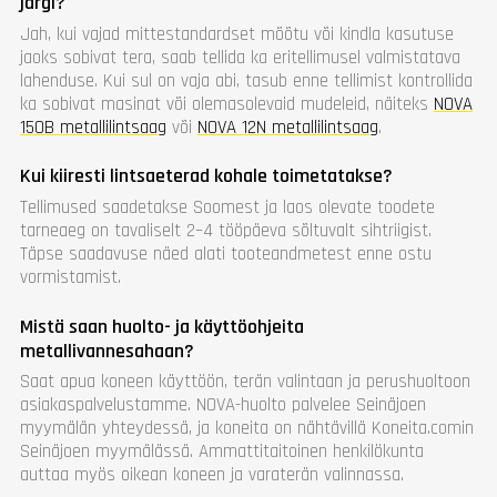
järgi?
Jah, kui vajad mittestandardset mõõtu või kindla kasutuse
jaoks sobivat tera, saab tellida ka eritellimusel valmistatava
lahenduse. Kui sul on vaja abi, tasub enne tellimist kontrollida
ka sobivat masinat või olemasolevaid mudeleid, näiteks
NOVA
150B metallilintsaag
või
NOVA 12N metallilintsaag
.
Kui kiiresti lintsaeterad kohale toimetatakse?
Tellimused saadetakse Soomest ja laos olevate toodete
tarneaeg on tavaliselt 2–4 tööpäeva sõltuvalt sihtriigist.
Täpse saadavuse näed alati tooteandmetest enne ostu
vormistamist.
Mistä saan huolto- ja käyttöohjeita
metallivannesahaan?
Saat apua koneen käyttöön, terän valintaan ja perushuoltoon
asiakaspalvelustamme. NOVA-huolto palvelee Seinäjoen
myymälän yhteydessä, ja koneita on nähtävillä Koneita.comin
Seinäjoen myymälässä. Ammattitaitoinen henkilökunta
auttaa myös oikean koneen ja varaterän valinnassa.