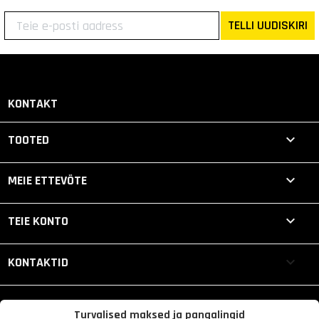
TELLI UUDISKIRI
KONTAKT

TOOTED

MEIE ETTEVÕTE

TEIE KONTO
keyboard_arrow_down
KONTAKTID
Turvalised maksed ja pangalingid