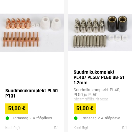
Suudmikukomplekt
PL40/ PL50/ PL60 SG-51
1,2mm
Suudmikukomplekt PL40,
Suudmikukomplekt PL50
PL50 ja PL60
PT31
plasmalõikuritesse.
Sisaldab10 suudmikku ja 10
51,00 €
51,00 €
elektroodi ning 3
isoleerrõngast ja 2...
Tarneaeg 2-4 tööpäeva
Tarneaeg 2-4 tööpäeva
Kaal (kg)
0.1
Kaal (kg)
0.1