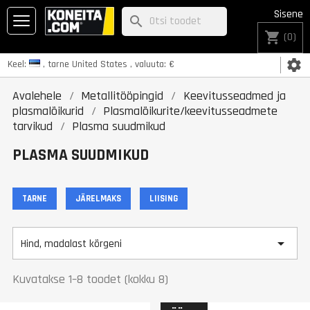
Sisene
search
shopping_cart
(0)
settings
Keel:
, tarne
United States
, valuuta:
€
Avalehele
Metallitööpingid
Keevitusseadmed ja
plasmalõikurid
Plasmalõikurite/keevitusseadmete
tarvikud
Plasma suudmikud
PLASMA SUUDMIKUD
TARNE
JÄRELMAKS
LIISING

Hind, madalast kõrgeni
Kuvatakse 1–8 toodet (kokku 8)