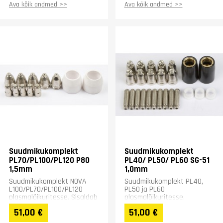
Ava kõik andmed >>
Ava kõik andmed >>
Suudmikukomplekt
Suudmikukomplekt
PL70/PL100/PL120 P80
PL40/ PL50/ PL60 SG-51
1,5mm
1,0mm
Suudmikukomplekt NOVA
Suudmikukomplekt PL40,
L100/PL70/PL100/PL120
PL50 ja PL60
plasmalõikuritesse. Sisaldab
plasmalõikuritesse.
5 elektroodi ja 5 suudmikku
Sisaldab10 suudmikku ja 10
51,00 €
51,00 €
ning 2 isolaatorhülssi.
elektroodi ning 3
isoleerrõngast ja 2...