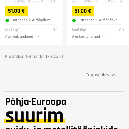
plasmalõikuritesse. Sisaldab
plasmalõikuritesse. Sisaldab
5 elektroodi ja 5 suudmikku
5 elektroodi ja 5 suudmikku
51,00 €
51,00 €
ning 2 isolaatorhülssi.
ning 2 isolaatorhülssi.
Tarneaeg 2-4 tööpäeva
Tarneaeg 2-4 tööpäeva
Kaal (kg)
0.1
Kaal (kg)
0.1
Ava kõik andmed >>
Ava kõik andmed >>
Kuvatakse 1–8 toodet (kokku 8)
Tagasi üles

Põhja-Euroopa
suurim