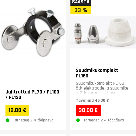
SÄÄSTA
33 %
Suudmikukomplekt
PL160
Suudmikukomplekt PL160 -
5tk elektroode ja suudmike
Juhtrattad PL70 / PL100
+ 2tk keraamilist osa
/ PL120
Tavahind
45,00 €
12,00 €
30,00 €
Tarneaeg 2-4 tööpäeva
Tarneaeg 2-4 tööpäeva