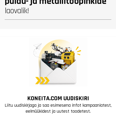
puidu- ja metallitööpinkide
laovalik!
KONEITA.COM UUDISKIRI
Liitu uudiskirjaga ja saa esimesena infot kampaaniatest,
eelmüükidest ja uutest toodetest.