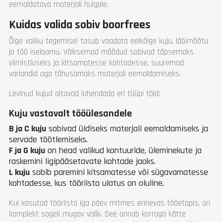
eemaldatava materjali hulgale.
Kuidas valida sobiv boorfrees
Õige valiku tegemisel tasub vaadata eelkõige kuju, läbimõõtu
ja töö iseloomu. Väiksemad mõõdud sobivad täpsemaks
viimistluseks ja kitsamatesse kohtadesse, suuremad
variandid aga tõhusamaks materjali eemaldamiseks.
Levinud kujud aitavad lahendada eri tüüpi töid:
Kuju vastavalt tööülesandele
B ja C kuju
sobivad üldiseks materjali eemaldamiseks ja
servade töötlemiseks.
F ja G kuju
on head valikud kontuuride, üleminekute ja
raskemini ligipääsetavate kohtade jaoks.
L kuju
sobib paremini kitsamatesse või sügavamatesse
kohtadesse, kus tööriista ulatus on oluline.
Kui kasutad tööriista iga päev mitmes erinevas tööetapis, on
komplekt sageli mugav valik. See annab korraga kätte