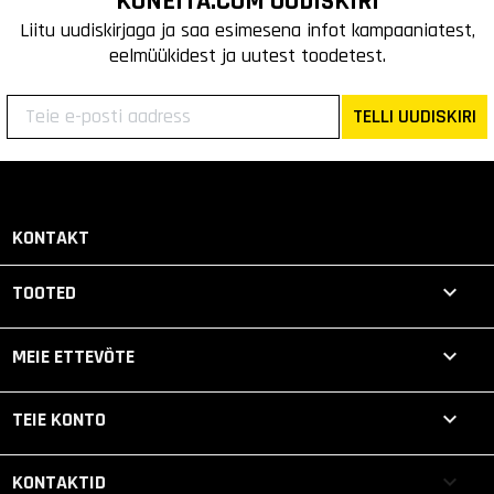
KONEITA.COM UUDISKIRI
Liitu uudiskirjaga ja saa esimesena infot kampaaniatest,
eelmüükidest ja uutest toodetest.
TELLI UUDISKIRI
KONTAKT

TOOTED

MEIE ETTEVÕTE

TEIE KONTO
keyboard_arrow_down
KONTAKTID