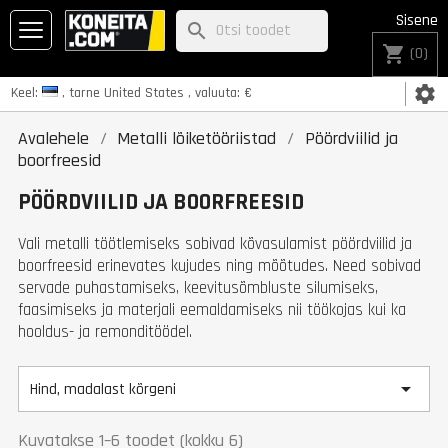
Sisene
search
shopping_cart
(0)
settings
Keel:
, tarne
United States
, valuuta:
€
Avalehele
Metalli lõiketööriistad
Pöördviilid ja
boorfreesid
PÖÖRDVIILID JA BOORFREESID
Vali metalli töötlemiseks sobivad kõvasulamist pöördviilid ja
boorfreesid erinevates kujudes ning mõõtudes. Need sobivad
servade puhastamiseks, keevitusõmbluste silumiseks,
faasimiseks ja materjali eemaldamiseks nii töökojas kui ka
hooldus- ja remonditöödel.

Hind, madalast kõrgeni
Kuvatakse 1–6 toodet (kokku 6)