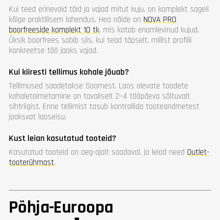
Kui teed erinevaid töid ja vajad mitut kuju, on komplekt sageli
kõige praktilisem lahendus. Hea näide on
NOVA PRO
boorfreeside komplekt 10 tk
, mis katab enamlevinud kujud.
Üksik boorfrees sobib siis, kui tead täpselt, millist profiili
konkreetse töö jaoks vajad.
Kui kiiresti tellimus kohale jõuab?
Tellimused saadetakse Soomest. Laos olevate toodete
kohaletoimetamine on tavaliselt 2–4 tööpäeva sõltuvalt
sihtriigist. Enne tellimist tasub kontrollida tooteandmetest
jooksvat laoseisu.
Kust leian kasutatud tooteid?
Kasutatud tooteid on aeg-ajalt saadaval, ja leiad need
Outlet-
tooterühmast
.
Põhja-Euroopa