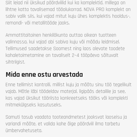
Siit leiad nii üksikud pöördviilid kui ka komplektid, millega on
lihtne katta tavalisemad tööolukorrad. NOVA PRO komplekt on
sobiv valik siis, kui vajad mitut kuju ühes komplektis hooldus-,
remondi- või metallitööde jaoks.
Ammattitaitoinen henkilökunta auttaa oikean tuotteen
valinnassa, kui vajad abi sobiva kuju või mõõdu leidmisel.
Tellimused saadetakse Soomest ning laos olevate toodete
kohaletoimetamine on tavaliselt 2–4 tööpäeva sõltuvalt
sihtriigist.
Mida enne ostu arvestada
Enne tellimist kontrolli, millist kuju ja mõõtu sinu töö tegelikult
vajab. Mõtle läbi töödeldav materjal, ligipääs detailile ja see,
kas vajad üksikut tööriista konkreetseks tööks või komplekti
mitmekülgseks kasutuseks.
Samuti tasub vaadata tooteandmetest jooksvat laoseisu ja
variandi mõõte, et valida kohe õige pöördviil ilma tarbetu
ümbervahetuseta.