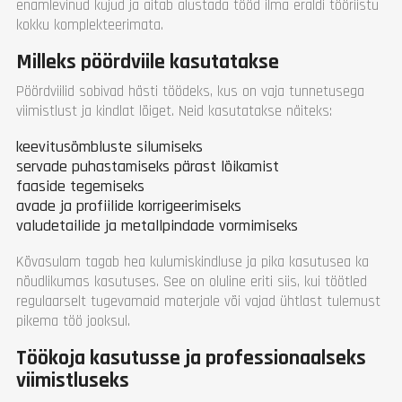
enamlevinud kujud ja aitab alustada tööd ilma eraldi tööriistu
kokku komplekteerimata.
Milleks pöördviile kasutatakse
Pöördviilid sobivad hästi töödeks, kus on vaja tunnetusega
viimistlust ja kindlat lõiget. Neid kasutatakse näiteks:
keevitusõmbluste silumiseks
servade puhastamiseks pärast lõikamist
faaside tegemiseks
avade ja profiilide korrigeerimiseks
valudetailide ja metallpindade vormimiseks
Kõvasulam tagab hea kulumiskindluse ja pika kasutusea ka
nõudlikumas kasutuses. See on oluline eriti siis, kui töötled
regulaarselt tugevamaid materjale või vajad ühtlast tulemust
pikema töö jooksul.
Töökoja kasutusse ja professionaalseks
viimistluseks