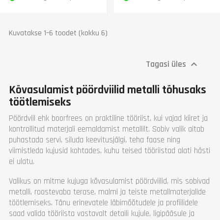
Kuvatakse 1–6 toodet (kokku 6)
Tagasi üles

Kõvasulamist pöördviilid metalli tõhusaks
töötlemiseks
Pöördviil ehk boorfrees on praktiline tööriist, kui vajad kiiret ja
kontrollitud materjali eemaldamist metallilt. Sobiv valik aitab
puhastada servi, siluda keevitusjälgi, teha faase ning
viimistleda kujusid kohtades, kuhu teised tööriistad alati hästi
ei ulatu.
Valikus on mitme kujuga kõvasulamist pöördviilid, mis sobivad
metalli, roostevaba terase, malmi ja teiste metallmaterjalide
töötlemiseks. Tänu erinevatele läbimõõtudele ja profiilidele
saad valida tööriista vastavalt detaili kujule, ligipääsule ja