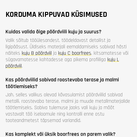
KORDUMA KIPPUVAD KÜSIMUSED
Kuidas valida õige pöördviili kuju ja suurus?
Valik sõltub tööülesandest, töödeldavast detailist ja
ligipääsust. Üldiseks materjali eemaldamiseks sobivad hästi
näiteks
kuju B pöördviil
ja
kuju C boorfrees
, kitsamatesse või
sügavamatesse kohtadesse aga pikema profiiliga
kuju L
pöördviil
.
Kas pöördviilid sobivad roostevaba terase ja malmi
töötlemiseks?
Jah, selles valikus olevad kõvasulamist pöördviilid sobivad
metalli, roostevaba terase, malmi ja muude metallmaterjalide
töötlemiseks. Sobiva tulemuse jaoks vali kuju ja mõõt
vastavalt töö iseloomule ning kontrolli enne ostu
tooteandmetest täpsemad variandid.
Kas komplekt või üksik boorfrees on parem valik?