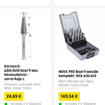
Karnasch
pöördviil/boorfrees
NOVA PRO Boorfreeside
kõvasulamist -
komplekt 10tk ø10/ø12
vorm/kuju L
NOVA PRO Burrset 10pcs.
Erinevad suurused: 6mm,
ø10/ø12 form/shape
8mm, 10mm, 12mm.
A/C/G/F/M/D
24,69 €
149,34 €
Tarneaeg 2-4 tööpäeva
Tarneaeg 2-4 tööpäeva