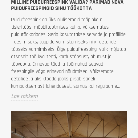
MILLINE PUIDUFREESPINK VALIDA? PARIMAD NOVA
PUIDUFREESPINGID SINU TÖÖKOTTA
Puidufreespink on üks olulisemaid tööpinke nii
tisleritöös, mööblitootmises kui ka väiksemates
puidutöökodades. Seda kasutatakse servade ja profiilide
freesimiseks, tappide valmistamiseks ning detailide
täpseks vormimiseks. Õige puidufreespingi valik mõjutab
otseselt töö kvaliteeti, kordustäpsust, ohutust ja
töövoogu. Erinevad tööd ja töömahud seavad
freespingile väga erinevad nõudmised. Väiksemate
detailide ja üksiktööde jaoks piisab sageli
kompaktsemast lahendusest, samas kui regulaarne...
Loe rohkem