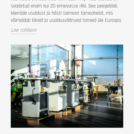
saadetud enam kui 20 erinevasse riiki. See peegeldab
klientide usaldust ja hästi toimivat tarneahelat, mis
võimaldab kiireid ja usaldusväärseid tarneid üle Euroopa.
Loe rohkem