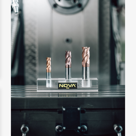
Kuidas valida lõiketööriistu metallitöötluses –
peamised tegurid ja praktilised soovitused
Metallitöötluses on lõiketööriistade õige valik üks
olulisemaid tegureid, mis mõjutab tootmise efektiivsust,...
Loe rohkem