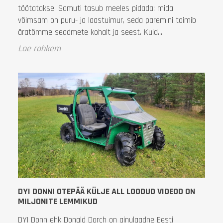
töötatakse. Samuti tasub meeles pidada: mida
võimsam on puru- ja laastuimur, seda paremini toimib
äratõmme seadmete kohalt ja seest. Kuid...
Loe rohkem
DYI DONNI OTEPÄÄ KÜLJE ALL LOODUD VIDEOD ON
MILJONITE LEMMIKUD
DYI Donn ehk Donald Dorch on ainulaadne Eesti