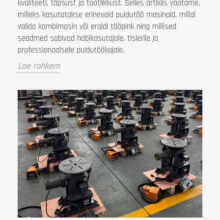
kvaliteeti, täpsust ja tootlikkust. Selles artiklis vaatame,
milleks kasutatakse erinevaid puidutöö masinaid, millal
valida kombimasin või eraldi tööpink ning millised
seadmed sobivad hobikasutajale, tislerile ja
professionaalsele puidutöökojale.
Loe rohkem