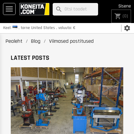
Sisene
search
shopping_cart
(0)
settings
Keel:
, tarne
United States
, valuuta:
€
Pealeht
Blog
Viimased postitused
LATEST POSTS
K