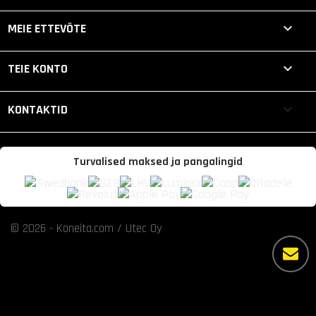

MEIE ETTEVÕTE

TEIE KONTO
keyboard_arrow_down
KONTAKTID
Turvalised maksed ja pangalingid
© 2026 - Koneita.com / Utec Oy