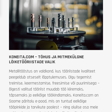
KONEITA.COM – TÕHUS JA MITMEKÜLGNE
LÕIKETÖÖRIISTADE VALIK
Metallitööstus on valdkond, kus tööriistade kvaliteet
peegeldub otseselt lõpptulemuses. Olgu tegemist
treimise, keermestamise, freesimise või puurimisega –
õigesti valitud tööriist muudab töö kiiremaks,
täpsemaks ja eelkõige töökindlamaks. Koneita.com on
Soome päritolu e-pood, mis on tuntud eelkõige
tööpinkide ja tarvikute poolest – ning olulise osa meie