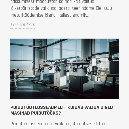
pakkumisest moodustab ka hoolikalt valitud
lõiketööriistade valik. Igal aastal teenindame üle 1000
metallitöötlemise kliendi, kellest enamik...
Loe rohkem
PUIDUTÖÖTLUSSEADMED – KUIDAS VALIDA ÕIGED
MASINAD PUIDUTÖÖKS?
Puidutöötlusseadmete valik mõjutab otseselt töö