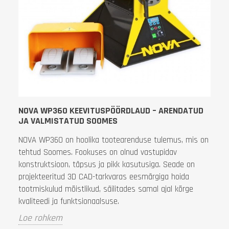
NOVA WP360 KEEVITUSPÖÖRDLAUD – ARENDATUD
JA VALMISTATUD SOOMES
NOVA WP360 on hoolika tootearenduse tulemus, mis on
tehtud Soomes. Fookuses on olnud vastupidav
konstruktsioon, täpsus ja pikk kasutusiga. Seade on
projekteeritud 3D CAD-tarkvaras eesmärgiga hoida
tootmiskulud mõistlikud, säilitades samal ajal kõrge
kvaliteedi ja funktsionaalsuse.
Loe rohkem