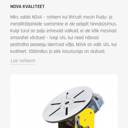
NOVA KVALITEET
Miks valida NOVA – rohkem kui lihtsalt masin Puidu- ja
metallitööpinkide soetamine ei ole pelgalt hinnaküsimus.
Kuigi turul on palju erinevaid valikuid, ei ole kõik masinad
omavahel võrdsed – isegi siis, kui need näevad
pealtnäha peaaegu identsed välja. NOVA on valik siis, kui
kvaliteet, töökindlus ja pikk kasutusiga on olulised.
Loe rohkem