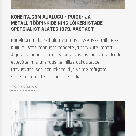
va
Me
KONEITA.COM AJALUGU – PUIDU- JA
pe
METALLITÖÖPINKIDE NING LÕIKERIISTADE
tr
SPETSIALIST ALATES 1979. AASTAST
L
Koneita.comi juured ulatuvad aastasse 1979, mil Heikki
Kulju alustas tehniliste toodete ja tarvikute importi.
Alguse saanud hobitegevusest kasvas kiiresti sihikindel
ettevõte, mis ühendas tehnilise oskusteabe,
rahvusvahelised hankekanalid ja võime märgata
spetsiaaltoodete turupotentsiaali.
Loe rohkem