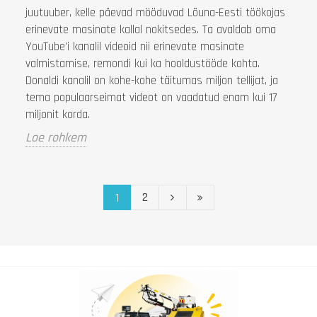
juutuuber, kelle päevad mööduvad Lõuna-Eesti töökojas
erinevate masinate kallal nokitsedes. Ta avaldab oma
YouTube'i kanalil videoid nii erinevate masinate
valmistamise, remondi kui ka hooldustööde kohta.
Donaldi kanalil on kohe-kohe täitumas miljon tellijat, ja
tema populaarseimat videot on vaadatud enam kui 17
miljonit korda.
Loe rohkem
2
1