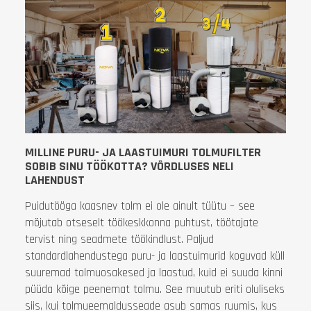
MILLINE PURU- JA LAASTUIMURI TOLMUFILTER
SOBIB SINU TÖÖKOTTA? VÕRDLUSES NELI
LAHENDUST
Puidutööga kaasnev tolm ei ole ainult tüütu – see
mõjutab otseselt töökeskkonna puhtust, töötajate
tervist ning seadmete töökindlust. Paljud
standardlahendustega puru- ja laastuimurid koguvad küll
suuremad tolmuosakesed ja laastud, kuid ei suuda kinni
püüda kõige peenemat tolmu. See muutub eriti oluliseks
siis, kui tolmueemaldusseade asub samas ruumis, kus