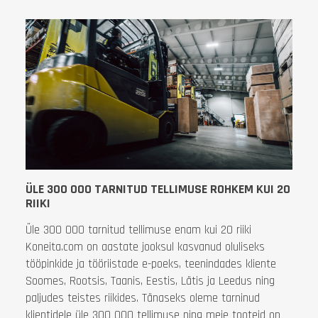
ÜLE 300 000 TARNITUD TELLIMUSE ROHKEM KUI 20
RIIKI
Üle 300 000 tarnitud tellimuse enam kui 20 riiki
Koneita.com on aastate jooksul kasvanud oluliseks
tööpinkide ja tööriistade e-poeks, teenindades kliente
Soomes, Rootsis, Taanis, Eestis, Lätis ja Leedus ning
paljudes teistes riikides. Tänaseks oleme tarninud
klientidele üle 300 000 tellimuse ning meie tooteid on