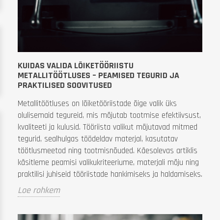
KUIDAS VALIDA LÕIKETÖÖRIISTU
METALLITÖÖTLUSES – PEAMISED TEGURID JA
PRAKTILISED SOOVITUSED
Metallitöötluses on lõiketööriistade õige valik üks
olulisemaid tegureid, mis mõjutab tootmise efektiivsust,
kvaliteeti ja kulusid. Tööriista valikut mõjutavad mitmed
tegurid, sealhulgas töödeldav materjal, kasutatav
töötlusmeetod ning tootmisnõuded. Käesolevas artiklis
käsitleme peamisi valikukriteeriume, materjali mõju ning
praktilisi juhiseid tööriistade hankimiseks ja haldamiseks.
Loe rohkem