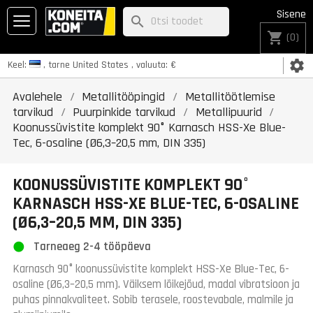
Sisene
search
shopping_cart
(0)
settings
Keel:
, tarne
United States
, valuuta:
€
Avalehele
Metallitööpingid
Metallitöötlemise
tarvikud
Puurpinkide tarvikud
Metallipuurid
Koonussüvistite komplekt 90° Karnasch HSS-Xe Blue-
Tec, 6-osaline (Ø6,3–20,5 mm, DIN 335)
KOONUSSÜVISTITE KOMPLEKT 90°
KARNASCH HSS-XE BLUE-TEC, 6-OSALINE
(Ø6,3–20,5 MM, DIN 335)
Tarneaeg 2-4 tööpäeva
Karnasch 90° koonussüvistite komplekt HSS-Xe Blue-Tec, 6-
osaline (Ø6,3–20,5 mm). Väiksem lõikejõud, madal vibratsioon ja
puhas pinnakvaliteet. Sobib terasele, roostevabale, malmile ja