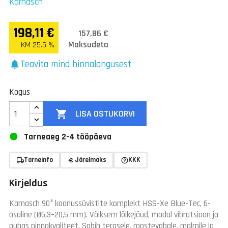
Karnasch
198,11 €
157,86 €
Maksudeta
KM 25.5 %
Teavita mind hinnalangusest
notifications
Kogus

LISA OSTUKORVI
Tarneaeg 2-4 tööpäeva
Tarneinfo
Järelmaks
KKK
Kirjeldus
Karnasch 90° koonussüvistite komplekt HSS-Xe Blue-Tec, 6-
osaline (Ø6,3–20,5 mm). Väiksem lõikejõud, madal vibratsioon ja
puhas pinnakvaliteet. Sobib terasele, roostevabale, malmile ja