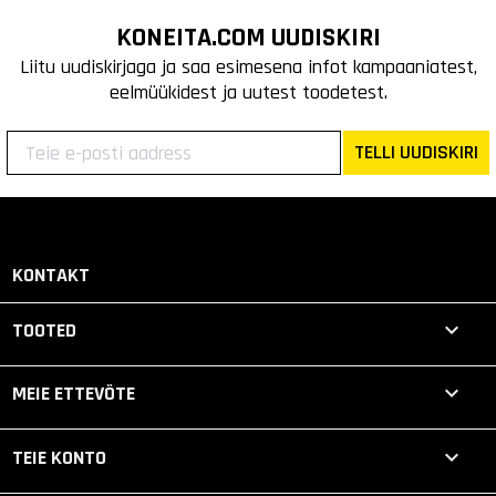
KONEITA.COM UUDISKIRI
Liitu uudiskirjaga ja saa esimesena infot kampaaniatest,
eelmüükidest ja uutest toodetest.
TELLI UUDISKIRI
KONTAKT

TOOTED

MEIE ETTEVÕTE

TEIE KONTO