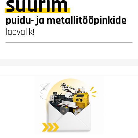
suurim
puidu- ja metallitööpinkide
laovalik!