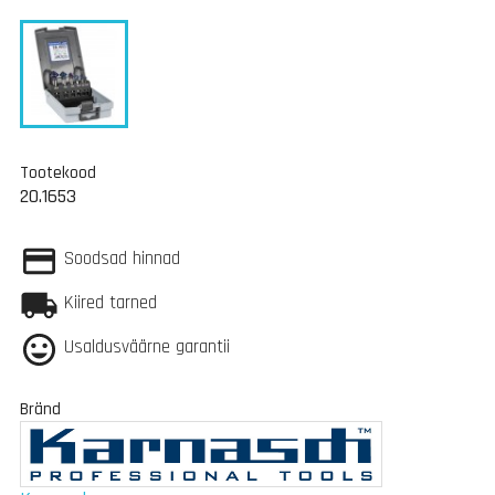
Tootekood
20.1653
Soodsad hinnad
Kiired tarned
Usaldusväärne garantii
Bränd