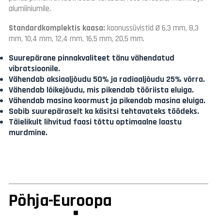
alumiiniumile.
Standardkomplektis kaasa:
koonussüvistid Ø 6,3 mm, 8,3
mm, 10,4 mm, 12,4 mm, 16,5 mm, 20,5 mm.
Suurepärane pinnakvaliteet tänu vähendatud
vibratsioonile.
Vähendab aksiaaljõudu 50% ja radiaaljõudu 25% võrra.
Vähendab lõikejõudu, mis pikendab tööriista eluiga.
Vähendab masina koormust ja pikendab masina eluiga.
Sobib suurepäraselt ka käsitsi tehtavateks töödeks.
Täielikult lihvitud faasi tõttu optimaalne laastu
murdmine.
Põhja-Euroopa