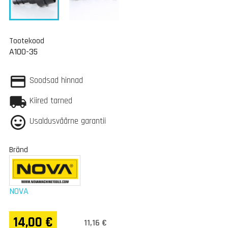
Tootekood
A100-35
Soodsad hinnad
Kiired tarned
Usaldusväärne garantii
Bränd
NOVA
14,00 €
11,16 €