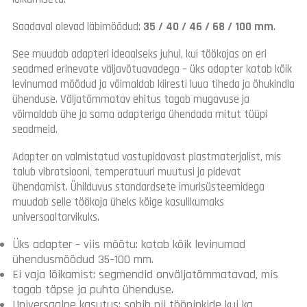
Saadaval olevad läbimõõdud:
35 / 40 / 46 / 68 / 100 mm
.
See muudab adapteri ideaalseks juhul, kui töökojas on eri
seadmed erinevate väljavõtuavadega – üks adapter katab kõik
levinumad mõõdud ja võimaldab kiiresti luua tiheda ja õhukindla
ühenduse. Väljatõmmatav ehitus tagab mugavuse ja
võimaldab ühe ja sama adapteriga ühendada mitut tüüpi
seadmeid.
Adapter on valmistatud vastupidavast plastmaterjalist, mis
talub vibratsiooni, temperatuuri muutusi ja pidevat
ühendamist. Ühilduvus standardsete imurisüsteemidega
muudab selle töökoja üheks kõige kasulikumaks
universaaltarvikuks.
Üks adapter – viis mõõtu: katab kõik levinumad
ühendusmõõdud 35–100 mm.
Ei vaja lõikamist: segmendid onväljatõmmatavad, mis
tagab täpse ja puhta ühenduse.
Universaalne kasutus: sobib nii tööpinkide kui ka