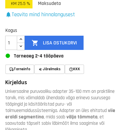
Maksudeta
KM 25.5 %
Teavita mind hinnalangusest
notifications
Kogus

LISA OSTUKORVI
Tarneaeg 2-4 tööpäeva
Tarneinfo
Järelmaks
KKK
Kirjeldus
Universaalne puruvooliku adapter 35–100 mm on praktiline
tarvik, mis võimaldab ühendada väga erineva suurusega
tööpingid ja käsitööriistad puru- või
tolmueemaldussüsteemiga. Adapter on üles ehitatud
viie
eraldi segmentina
, mida saab
välja tõmmata
, et
saavutada täpselt sobiv läbimõõt ilma saagimise või
lõikamiseta.