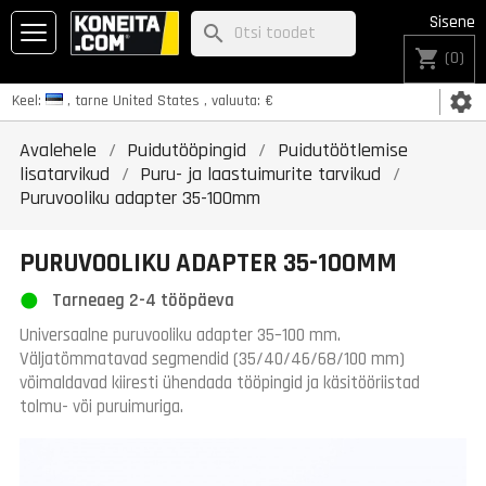
Sisene
search
shopping_cart
(0)
settings
Keel:
, tarne
United States
, valuuta:
€
Avalehele
Puidutööpingid
Puidutöötlemise
lisatarvikud
Puru- ja laastuimurite tarvikud
Puruvooliku adapter 35-100mm
PURUVOOLIKU ADAPTER 35-100MM
Tarneaeg 2-4 tööpäeva
Universaalne puruvooliku adapter 35–100 mm.
Väljatõmmatavad segmendid (35/40/46/68/100 mm)
võimaldavad kiiresti ühendada tööpingid ja käsitööriistad
tolmu- või puruimuriga.