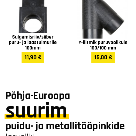
Sulgemisriiv/siiber
puru- ja laastuimurile
Y-liitmik puruvoolikule
100mm
100/100 mm
11,90 €
15,00 €
Põhja-Euroopa
suurim
puidu- ja metallitööpinkide