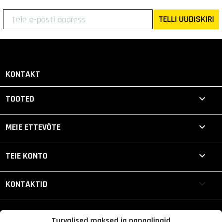
TELLI UUDISKIRI
KONTAKT

TOOTED

MEIE ETTEVÕTE

TEIE KONTO
keyboard_arrow_down
KONTAKTID
Turvalised maksed ja pangalingid