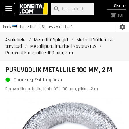
Sisene
search
shopping_cart
(0)
settings
Keel:
, tarne
United States
, valuuta:
€
Avalehele
Metallitööpingid
Metallitöötlemise
tarvikud
Metallipuru imurite lisavarustus
Puruvoolik metallile 100 mm, 2 m
PURUVOOLIK METALLILE 100 MM, 2 M
Tarneaeg 2-4 tööpäeva
Puruvoolik metallile, läbimõõt 100 mm, pikkus 2 m