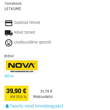
Tootekood
LETKUM2
Soodsad hinnad
Kiired tarned
Usaldusväärne garantii
Bränd
NOVA
39,90 €
31,79 €
Maksudeta
KM 25.5 %
Teavita mind hinnalangusest
notifications