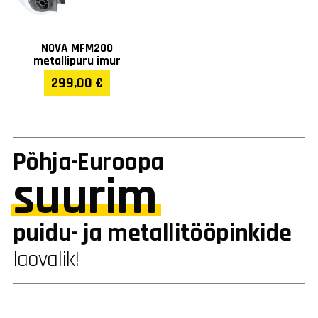
NOVA MFM200
metallipuru imur
299,00 €
Põhja-Euroopa
suurim
puidu- ja metallitööpinkide
laovalik!