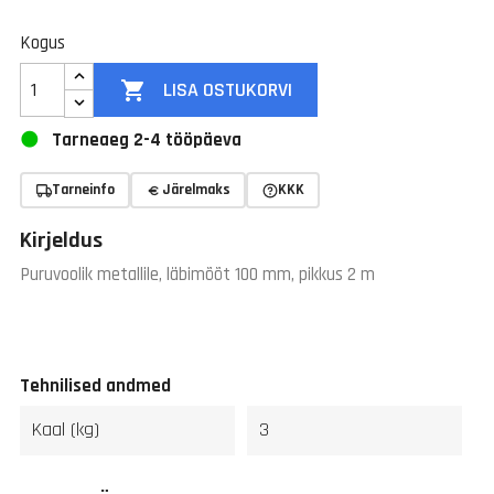
Kogus

LISA OSTUKORVI
Tarneaeg 2-4 tööpäeva
Tarneinfo
Järelmaks
KKK
Kirjeldus
Puruvoolik metallile, läbimõõt 100 mm, pikkus 2 m
Tehnilised andmed
Kaal (kg)
3