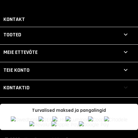
KONTAKT

TOOTED

MEIE ETTEVÕTE

TEIE KONTO
keyboard_arrow_down
KONTAKTID
Turvalised maksed ja pangalingid