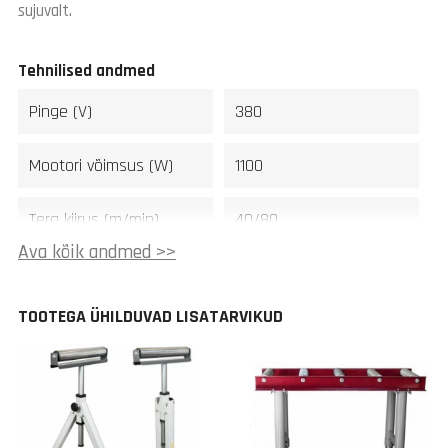
sujuvalt.
Tehnilised andmed
Pinge (V)
380
Mootori võimsus (W)
1100
Tera kiirus (m/min)
40/80
Ava kõik andmed >>
Tera suurus (mm)
2450 x 27 x 0,9
TOOTEGA ÜHILDUVAD LISATARVIKUD
Saagimisnurk (°)
90-60
Max lõikevõimsus
90°/250x155mm
nelikantmaterjalil (mm)
45°/160x110mm
60°/80x95mm