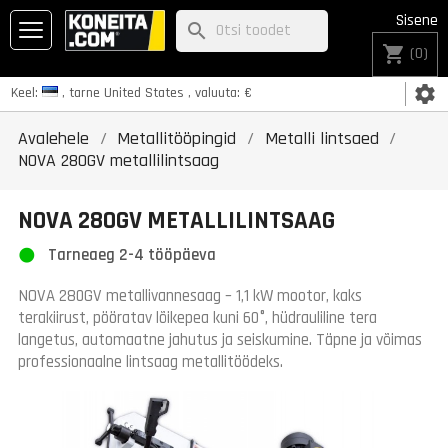
Sisene
search
shopping_cart
(0)
settings
Keel:
, tarne
United States
, valuuta:
€
Avalehele
Metallitööpingid
Metalli lintsaed
NOVA 280GV metallilintsaag
NOVA 280GV METALLILINTSAAG
Tarneaeg 2-4 tööpäeva
NOVA 280GV metallivannesaag – 1,1 kW mootor, kaks
terakiirust, pööratav lõikepea kuni 60°, hüdrauliline tera
langetus, automaatne jahutus ja seiskumine. Täpne ja võimas
professionaalne lintsaag metallitöödeks.