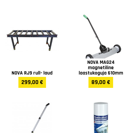
NOVA MAG24
magnetiline
NOVA RJ9 rull- laud
laastukoguja 610mm
299,00 €
89,00 €