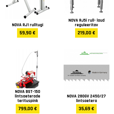
Max lõikevõimsus
90°/220mm 45°/160mm
ümarmaterjalil (mm)
60°/100mm
NOVA RJ5i rull- laud
NOVA RJ1 rulltugi
reguleeritav
Laius (mm)
1500
59,90 €
219,00 €
Pikkus (mm)
660
Kõrgus (mm)
1530
Kaal (kg)
260
Garantii
1 aasta
NOVA BST-150
lintsaeterade
NOVA 280GV 2450/27
terituspink
lintsaetera
799,00 €
35,69 €