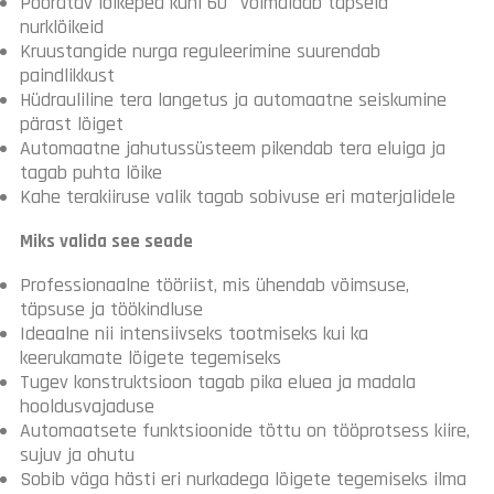
Pööratav lõikepea kuni 60° võimaldab täpseid
nurklõikeid
Kruustangide nurga reguleerimine suurendab
paindlikkust
Hüdrauliline tera langetus ja automaatne seiskumine
pärast lõiget
Automaatne jahutussüsteem pikendab tera eluiga ja
tagab puhta lõike
Kahe terakiiruse valik tagab sobivuse eri materjalidele
Miks valida see seade
Professionaalne tööriist, mis ühendab võimsuse,
täpsuse ja töökindluse
Ideaalne nii intensiivseks tootmiseks kui ka
keerukamate lõigete tegemiseks
Tugev konstruktsioon tagab pika eluea ja madala
hooldusvajaduse
Automaatsete funktsioonide tõttu on tööprotsess kiire,
sujuv ja ohutu
Sobib väga hästi eri nurkadega lõigete tegemiseks ilma