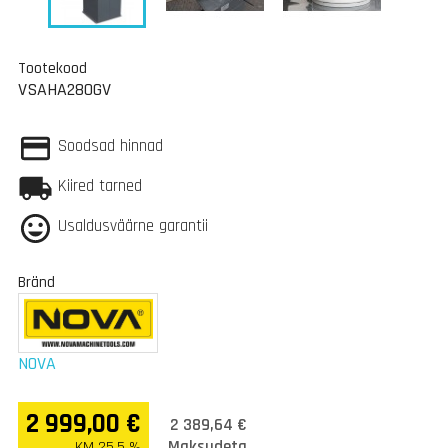
Tootekood
VSAHA280GV
Soodsad hinnad
Kiired tarned
Usaldusväärne garantii
Bränd
NOVA
2 999,00 €
2 389,64 €
Maksudeta
KM 25.5 %