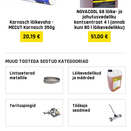
NOVACOOL 68 lõike- ja
jahutusvedeliku
Karnasch lõikevaha -
kontsentraat 4 l (annab
MECUT Karnasch 350g
kuni 80 l lõikevedelikku)
20,19 €
51,00 €
MUUD TOOTEGA SEOTUD KATEGOORIAD
Lintsaeterad
Lõikevedelikud
metallile
ja määrded
Terituspingid
Töökoja
seadmed