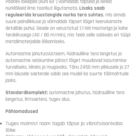
Pöörlev lõikepea (kuni 60°) võimaldab täpseid ja kiireid
nurklõikeid ilma toorikut liigutamata.
Lisaks saab
reguleerida kruustangide nurka tera suhtes
, mis annab
suure paindlikkuse ja võimaldab täpset lõiget keerukamate
detailide puhul. Seade on varustatud 1,1 kW mootoriga ja kahe
terakiirusega (40 / 80 m/min), mis teeb selle sobivaks eri tüüpi
metallmaterjalide lõikamiseks.
Automaatne jahutussüsteem, hüdrauliline tera langetus ja
automaatne seiskumine pärast lõiget muudavad kasutamise
turvaliseks, kiireks ja mugavaks. Tänu 2450 mm pikkusele ja 27
mm laiusele saeterale sobib see mudel ka suurte töömahtude
jaoks.
Standardkomplekt:
automaatne jahutus, hüdrauliline tera
langetus, lintsaetera, tugev alus.
Põhiomadused
Tugev malmist raam tagab täpse ja vibratsioonivaba
lõike