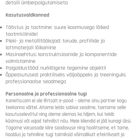
detaili ümberpaigutamiseta
Kasutusvaldkonnad
Tööstus ja tootmine: suure koormusega lõiked
tootmisliinidel
Pleki- ja metallitöökojad: torude, profiilide ja
lattmaterjali lõikamine
Masinaehitus: konstruktsioonide ja komponentide
valmistamine
Paigaldustööd: nurklõigete tegemine objektil
Õppeasutused: praktiliseks väljaõppeks ja treeninguks
professionaalse seadmega
Personaalne ja professionaalne tugi
Koneita.com ei ole lihtsalt e-pood – oleme sinu partner kogu
teekonna vältel. Aitame leida sobiva seadme, toetame selle
kasutuselevõtul ning oleme olemas ka hiljem, kui tekib
küsimusi või vajad tehnilist nõu. Meie kliendid ei jää kunagi üksi.
Tagame varuosade kiire saadavuse ning hoolitseme, et tarne,
hooldus ja tehniline tugi toimiksid võimalikult efektiivselt ja