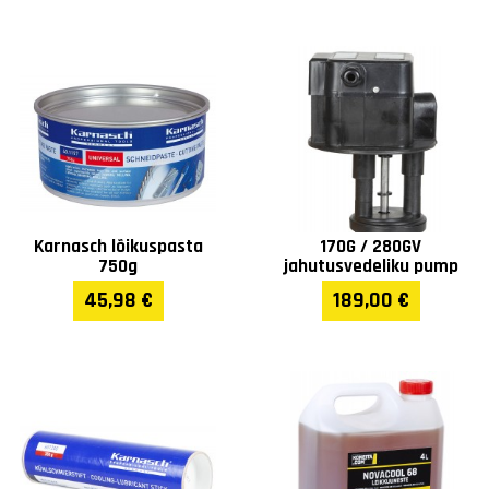
Karnasch lõikuspasta
170G / 280GV
750g
jahutusvedeliku pump
45,98 €
189,00 €