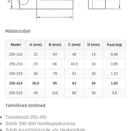
Mõõdutabel
Mudel
A (mm)
B (mm)
C (mm)
D (mm)
Kaal (kg)
250-110
22
64
40
14
0,48
250-210
25
66
44,5
16
0,85
250-310
30
79
51
20
1,15
250-410
36,5
95
63
26
1,95
250-510
49
114
80
33
3,6
Tehnilised andmed
Tootekood: 250-410
Sobib 250-400 hoidikupadrunisse
Sobib knurltööriistale või terahoidjale