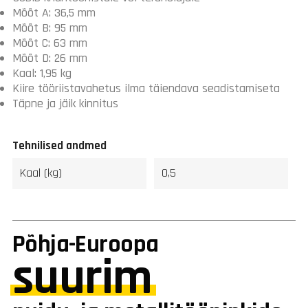
Mõõt A: 36,5 mm
Mõõt B: 95 mm
Mõõt C: 63 mm
Mõõt D: 26 mm
Kaal: 1,95 kg
Kiire tööriistavahetus ilma täiendava seadistamiseta
Täpne ja jäik kinnitus
Tehnilised andmed
Kaal (kg)
0,5
Põhja-Euroopa
suurim