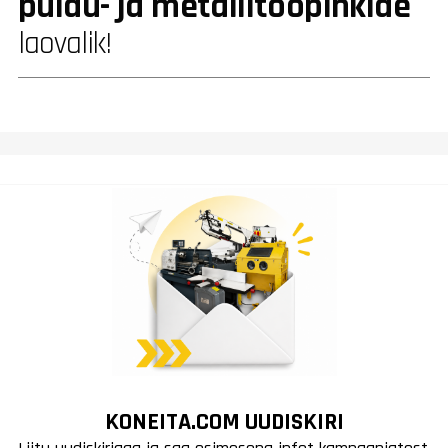
puidu- ja metallitööpinkide
laovalik!
KONEITA.COM UUDISKIRI