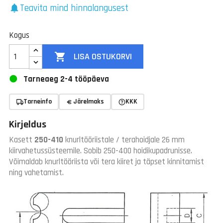
Teavita mind hinnalangusest
notifications
Kogus

LISA OSTUKORVI
Tarneaeg 2-4 tööpäeva
Tarneinfo
Järelmaks
KKK
Kirjeldus
Kasett
250-410
knurltööriistale / terahoidjale 26 mm
kiirvahetussüsteemile. Sobib 250-400 hoidikupadrunisse.
Võimaldab knurltööriista või tera kiiret ja täpset kinnitamist
ning vahetamist.