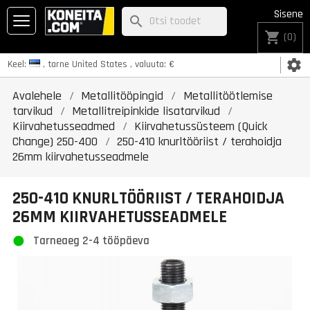
Sisene
search
shopping_cart
(0)
settings
Keel:
, tarne
United States
, valuuta:
€
Avalehele
Metallitööpingid
Metallitöötlemise
tarvikud
Metallitreipinkide lisatarvikud
Kiirvahetusseadmed
Kiirvahetussüsteem (Quick
Change) 250-400
250-410 knurltööriist / terahoidja
26mm kiirvahetusseadmele
250-410 KNURLTÖÖRIIST / TERAHOIDJA
26MM KIIRVAHETUSSEADMELE
Tarneaeg 2-4 tööpäeva