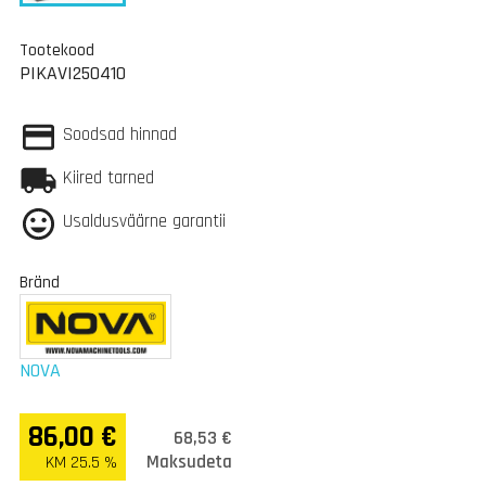
Tootekood
PIKAVI250410
Soodsad hinnad
Kiired tarned
Usaldusväärne garantii
Bränd
NOVA
86,00 €
68,53 €
Maksudeta
KM 25.5 %