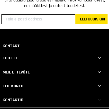
Liitu uudiskirjaga ja saa esimesena infot kampaaniatest,
eelmüükidest ja uutest toodetest.
TELLI UUDISKIRI
KONTAKT

TOOTED

MEIE ETTEVÕTE

TEIE KONTO
keyboard_arrow_down
KONTAKTID