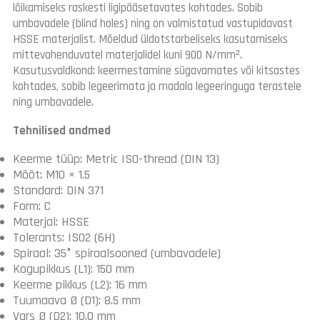
lõikamiseks raskesti ligipääsetavates kohtades. Sobib
umbavadele (blind holes) ning on valmistatud vastupidavast
HSSE materjalist. Mõeldud üldotstarbeliseks kasutamiseks
mittevahenduvatel materjalidel kuni 900 N/mm².
Kasutusvaldkond: keermestamine sügavamates või kitsastes
kohtades, sobib legeerimata ja madala legeeringuga terastele
ning umbavadele.
Tehnilised andmed
Keerme tüüp: Metric ISO-thread (DIN 13)
Mõõt: M10 × 1.5
Standard: DIN 371
Form: C
Materjal: HSSE
Tolerants: ISO2 (6H)
Spiraal: 35° spiraalsooned (umbavadele)
Kogupikkus (L1): 150 mm
Keerme pikkus (L2): 16 mm
Tuumaava Ø (D1): 8.5 mm
Vars Ø (D2): 10.0 mm