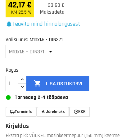
42,17 €
33,60 €
Maksudeta
KM 25.5 %
Teavita mind hinnalangusest
notifications
Vali suurus: M10x1.5 - DIN371
Kogus

LISA OSTUKORVI
Tarneaeg 2-4 tööpäeva
Tarneinfo
Järelmaks
KKK
Kirjeldus
Ekstra pikk VÖLKEL masinkeermepuur (150 mm) keerme