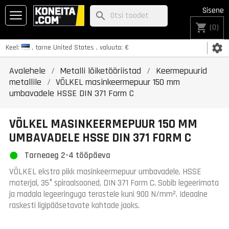
Sisene
search
shopping_cart
(0)
settings
Keel:
, tarne
United States
, valuuta:
€
Avalehele
Metalli lõiketööriistad
Keermepuurid
metallile
VÖLKEL masinkeermepuur 150 mm
umbavadele HSSE DIN 371 Form C
VÖLKEL MASINKEERMEPUUR 150 MM
UMBAVADELE HSSE DIN 371 FORM C
Tarneaeg 2-4 tööpäeva
VÖLKEL ekstra pikk masinkeermepuur umbavadele. HSSE
materjal, 35° spiraalsooned, DIN 371 Form C. Sobib legeerimata
ja madala legeeringuga terastele kuni 900 N/mm². Ideaalne
raskesti ligipääsetavate kohtade jaoks.