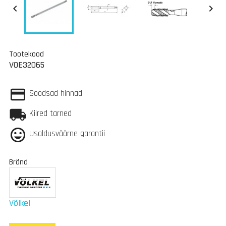


Tootekood
VOE32065
Soodsad hinnad
Kiired tarned
Usaldusväärne garantii
Bränd
Völkel