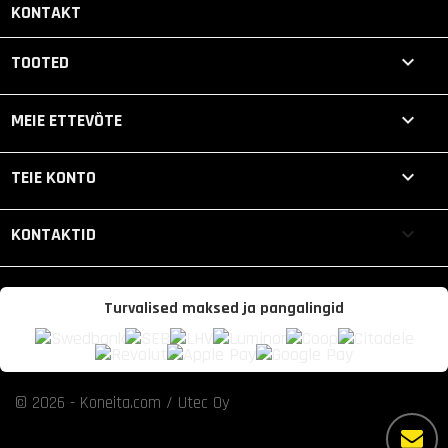
KONTAKT

TOOTED

MEIE ETTEVÕTE

TEIE KONTO
keyboard_arrow_down
KONTAKTID
Turvalised maksed ja pangalingid
© 2026 - Koneita.com / Utec Oy