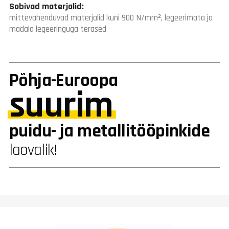
Sobivad materjalid:
mittevahenduvad materjalid kuni 900 N/mm², legeerimata ja
madala legeeringuga terased
Põhja-Euroopa
suurim
puidu- ja metallitööpinkide
laovalik!