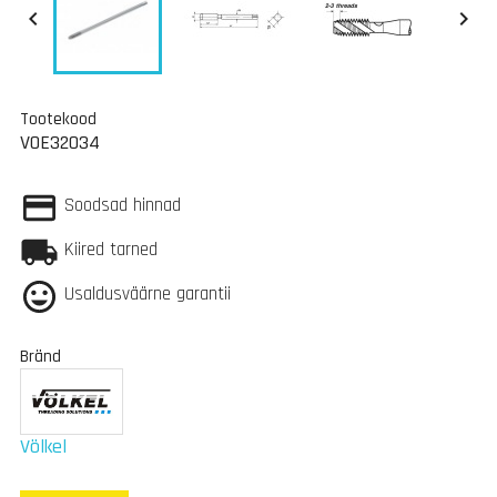


Tootekood
VOE32034
Soodsad hinnad
Kiired tarned
Usaldusväärne garantii
Bränd
Völkel