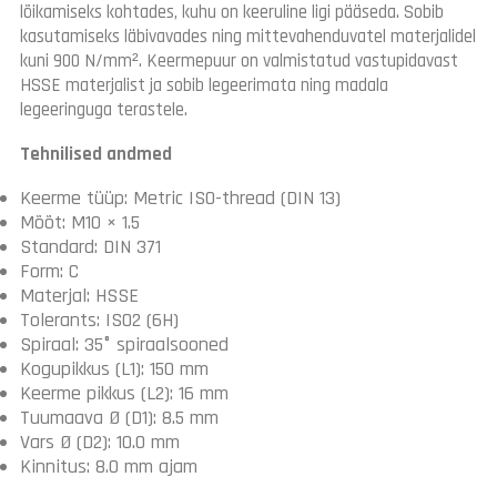
lõikamiseks kohtades, kuhu on keeruline ligi pääseda. Sobib
kasutamiseks läbivavades ning mittevahenduvatel materjalidel
kuni 900 N/mm². Keermepuur on valmistatud vastupidavast
HSSE materjalist ja sobib legeerimata ning madala
legeeringuga terastele.
Tehnilised andmed
Keerme tüüp: Metric ISO-thread (DIN 13)
Mõõt: M10 × 1.5
Standard: DIN 371
Form: C
Materjal: HSSE
Tolerants: ISO2 (6H)
Spiraal: 35° spiraalsooned
Kogupikkus (L1): 150 mm
Keerme pikkus (L2): 16 mm
Tuumaava Ø (D1): 8.5 mm
Vars Ø (D2): 10.0 mm
Kinnitus: 8.0 mm ajam