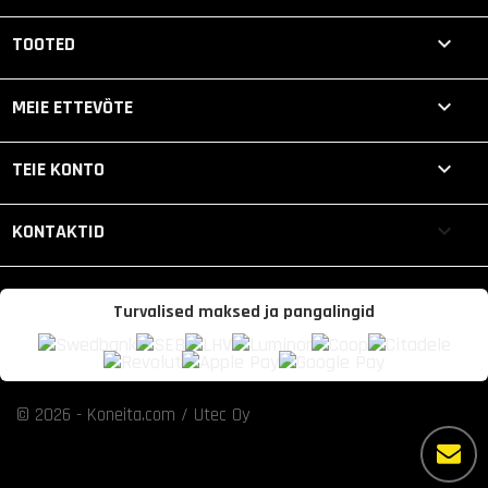

TOOTED

MEIE ETTEVÕTE

TEIE KONTO
keyboard_arrow_down
KONTAKTID
Turvalised maksed ja pangalingid
© 2026 - Koneita.com / Utec Oy