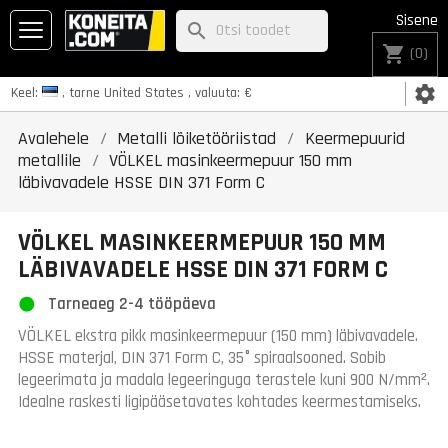
Sisene
search
shopping_cart
(0)
settings
Keel:
, tarne
United States
, valuuta:
€
Avalehele
Metalli lõiketööriistad
Keermepuurid
metallile
VÖLKEL masinkeermepuur 150 mm
läbivavadele HSSE DIN 371 Form C
VÖLKEL MASINKEERMEPUUR 150 MM
LÄBIVAVADELE HSSE DIN 371 FORM C
Tarneaeg 2-4 tööpäeva
VÖLKEL ekstra pikk masinkeermepuur (150 mm) läbivavadele.
HSSE materjal, DIN 371 Form C, 35° spiraalsooned. Sobib
legeerimata ja madala legeeringuga terastele kuni 900 N/mm².
Idealne raskesti ligipääsetavates kohtades keermestamiseks.