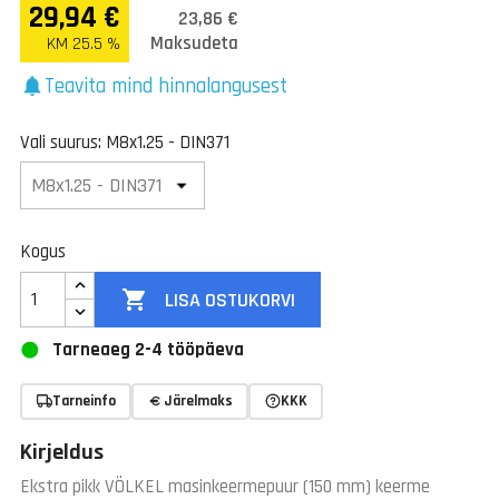
29,94 €
23,86 €
Maksudeta
KM 25.5 %
Teavita mind hinnalangusest
notifications
Vali suurus: M8x1.25 - DIN371
Kogus

LISA OSTUKORVI
Tarneaeg 2-4 tööpäeva
Tarneinfo
Järelmaks
KKK
Kirjeldus
Ekstra pikk VÖLKEL masinkeermepuur (150 mm) keerme