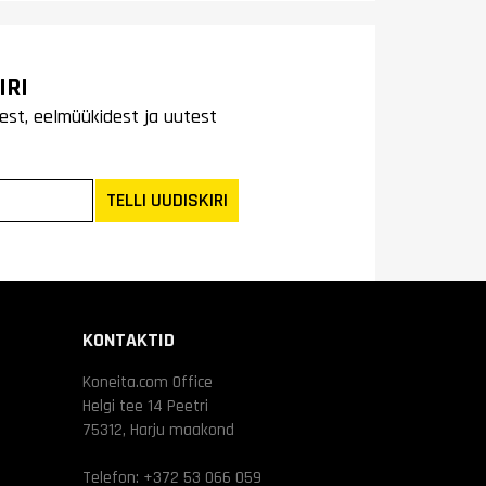
IRI
est, eelmüükidest ja uutest
TELLI UUDISKIRI
KONTAKTID
Koneita.com Office
Helgi tee 14 Peetri
75312, Harju maakond
Telefon:
+372 53 066 059