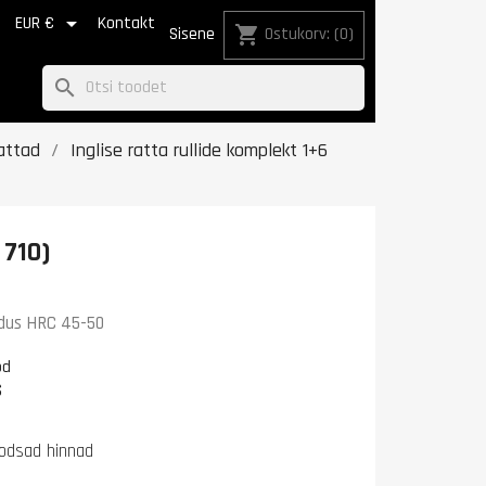


EUR €
Kontakt
shopping_cart
Sisene
Ostukorv:
(0)
search
rattad
Inglise ratta rullide komplekt 1+6
 710)
õvadus HRC 45-50
od
S
odsad hinnad