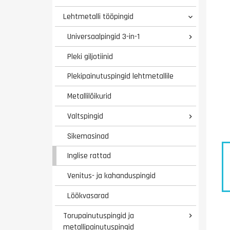
Lehtmetalli tööpingid

Universaalpingid 3-in-1

Pleki giljotiinid
Plekipainutuspingid lehtmetallile
Metallilõikurid
Valtspingid

Sikemasinad
Inglise rattad
Venitus- ja kahanduspingid
Löökvasarad
Torupainutuspingid ja

metallipainutuspingid