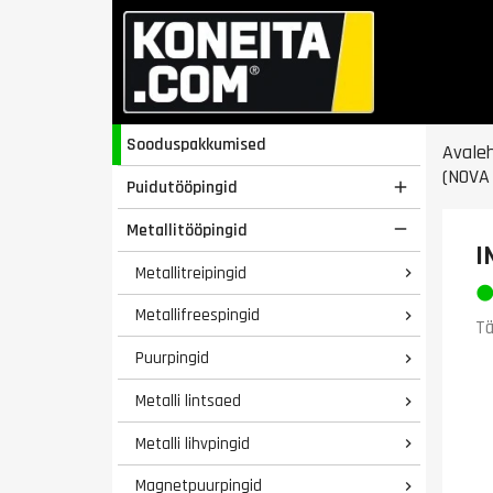
Sooduspakkumised
Avale
(NOVA 
Puidutööpingid

Metallitööpingid

I
Metallitreipingid

Metallifreespingid

Tä
Puurpingid

Metalli lintsaed

Metalli lihvpingid

Magnetpuurpingid
