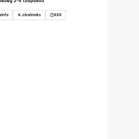
eaeg 2-4 tööpäeva
einfo
Järelmaks
KKK