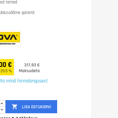
ired tarned
aldusväärne garantii
00 €
317,93 €
Maksudeta
 25.5 %
ita mind hinnalangusest

LISA OSTUKORVI