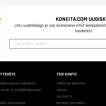
KONEITA.COM UUDISK
Liitu uudiskirjaga ja saa esimesena infot kampaaniat
toodetest.
ETTEVÕTE
TEIE KONTO
ingimused ja makseinfo
Tellimuse jälgimine
d tarne- ja müügitingimused
Sisene
Loo konto
aksu võimalused
My blog comments