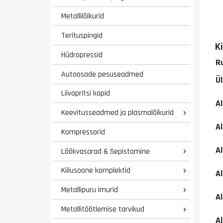
Metallilõikurid
Terituspingid
K
Hüdropressid
Ru
Autoosade pesuseadmed
Ül
Liivapritsi kapid
Al
Keevitusseadmed ja plasmalõikurid

Al
Kompressorid
Al
Löökvasarad & Sepistamine

Kiilusoone komplektid

Al
Metallipuru imurid

Al
Metallitöötlemise tarvikud

Al