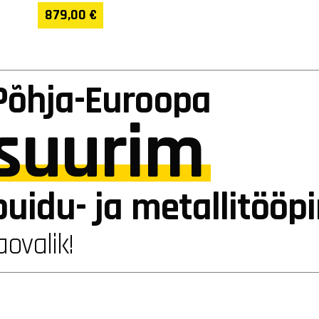
879,00 €
Põhja-Euroopa
suurim
puidu- ja metallitööp
aovalik!