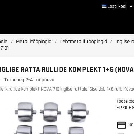
Eesti keel
hele
Metallitööpingid
Lehtmetalli tööpingid
Inglise 
710)
NGLISE RATTA RULLIDE KOMPLEKT 1+6 (NOVA
Tarneaeg 2-4 tööpäeva
ielik rullide komplekt NOVA 710 inglise rattale. Sisaldab 1+6 rulli. K
Tooteko
EP710R
So