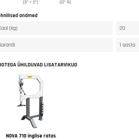
(3" × 2")
(12" R)
ehnilised andmed
Kaal (kg)
20
Garantii
1 aasta
OOTEGA ÜHILDUVAD LISATARVIKUD
NOVA 710 inglise ratas