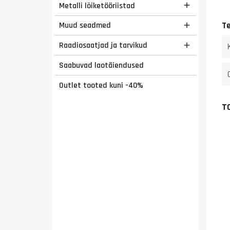
Metalli lõiketööriistad

T
Muud seadmed

Raadiosaatjad ja tarvikud

Saabuvad laotäiendused
Outlet tooted kuni -40%
T