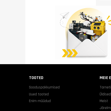
TOOTED
MEIE 
Sooduspakkumised
Tarnet
Uued tooted
Üldise
Enim müüdud
Meist
Järelm