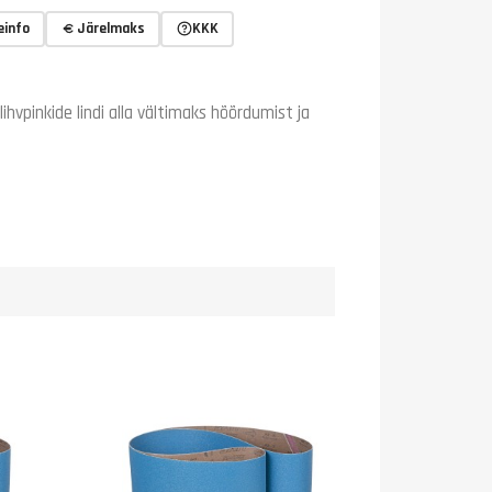
einfo
Järelmaks
KKK
lihvpinkide lindi alla vältimaks hõõrdumist ja