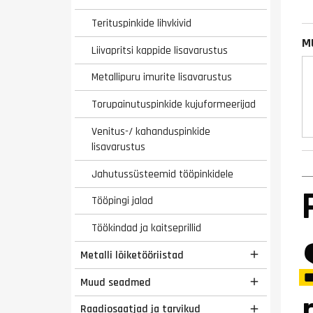
Terituspinkide lihvkivid
M
Liivapritsi kappide lisavarustus
Metallipuru imurite lisavarustus
Torupainutuspinkide kujuformeerijad
Venitus-/ kahanduspinkide
lisavarustus
Jahutussüsteemid tööpinkidele
Tööpingi jalad
Töökindad ja kaitseprillid
Metalli lõiketööriistad

Muud seadmed

Raadiosaatjad ja tarvikud
