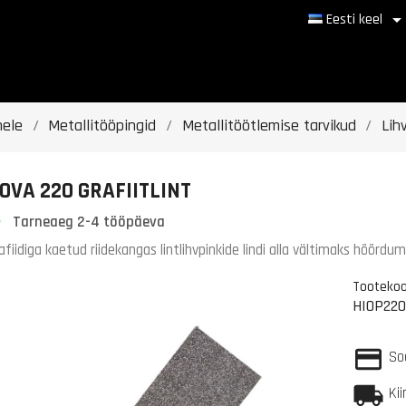
Eesti keel
hele
Metallitööpingid
Metallitöötlemise tarvikud
Lih
OVA 220 GRAFIITLINT
Tarneaeg 2-4 tööpäeva
afiidiga kaetud riidekangas lintlihvpinkide lindi alla vältimaks hõõrdum
Tooteko
HIOP220
So
Ki