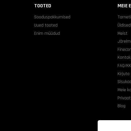
TOOTED
MEIE 
Sooduspakkumised
Tarnet
Uued tooted
Üldise
Enim müüdud
Meist
Järelm
Finecon
Kontak
FAQ/K
Kirjuta
Sisuka
Meie k
Privaat
Blog