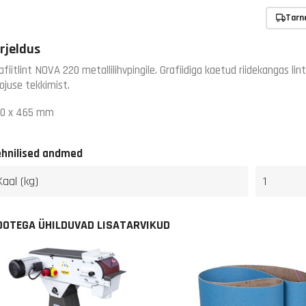
Tarn
irjeldus
afiitlint NOVA 220 metallilihvpingile. Grafiidiga kaetud riidekangas lint
ojuse tekkimist.
0 x 465 mm
ehnilised andmed
Kaal (kg)
1
OOTEGA ÜHILDUVAD LISATARVIKUD