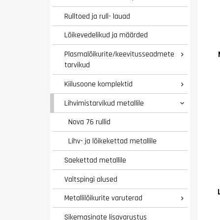
Rulltoed ja rull- lauad
Lõikevedelikud ja määrded
Plasmalõikurite/keevitusseadmete

tarvikud
Kiilusoone komplektid

Lihvimistarvikud metallile

Nova 76 rullid
Lihv- ja lõikekettad metallile
Saekettad metallile
Valtspingi alused
Metallilõikurite varuterad

Sikemasinate lisavarustus