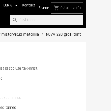


EUR €
Kontakt
shopping_cart
Sisene
Ostukorv:
(0)
search
vimistarvikud metallile
NOVA 220 grafiitlint
ist ja soojuse tekkimist.
od
odsad hinnad
ired tarned