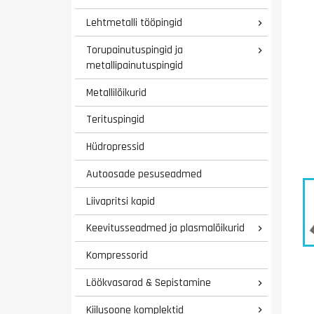
Lehtmetalli tööpingid

Torupainutuspingid ja

metallipainutuspingid
Metallilõikurid
Terituspingid
Hüdropressid
Autoosade pesuseadmed
Liivapritsi kapid
Keevitusseadmed ja plasmalõikurid

Kompressorid
Löökvasarad & Sepistamine

Kiilusoone komplektid
