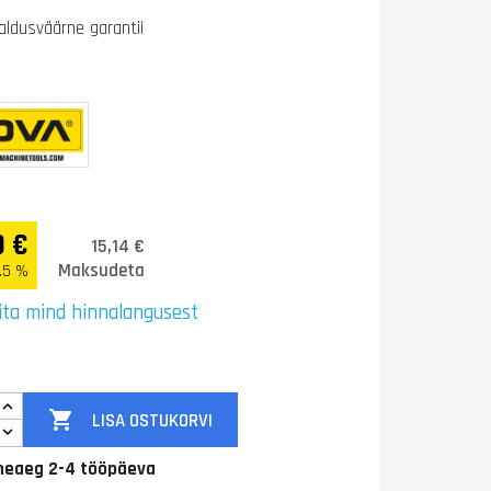
aldusväärne garantii
0 €
15,14 €
Maksudeta
.5 %
ita mind hinnalangusest

LISA OSTUKORVI
eaeg 2-4 tööpäeva