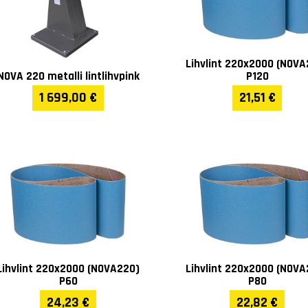
Lihvlint 220x2000 (NOVA
NOVA 220 metalli lintlihvpink
P120
1 699,00 €
21,51 €
Lihvlint 220x2000 (NOVA220)
Lihvlint 220x2000 (NOVA
P60
P80
24,23 €
22,82 €