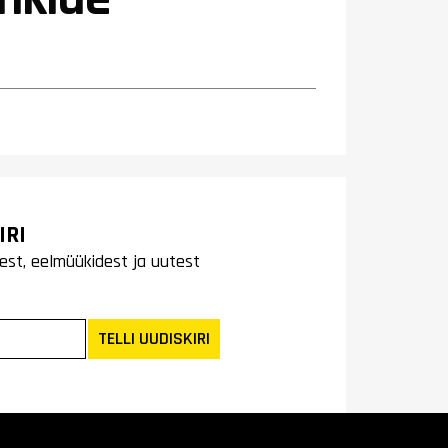
IRI
est, eelmüükidest ja uutest
TELLI UUDISKIRI