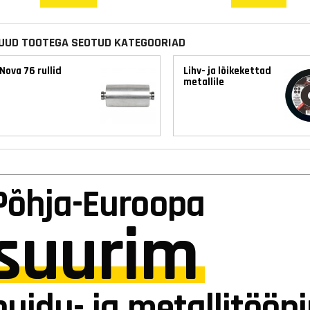
UUD TOOTEGA SEOTUD KATEGOORIAD
Nova 76 rullid
Lihv- ja lõikekettad
metallile
Põhja-Euroopa
suurim
puidu- ja metallitööp