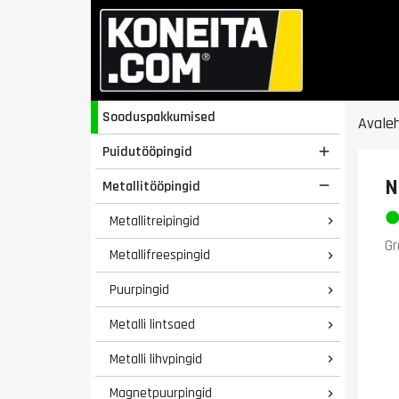
Sooduspakkumised
Avale
Puidutööpingid

N
Metallitööpingid

Metallitreipingid

Gr
Metallifreespingid

Puurpingid

Metalli lintsaed

Metalli lihvpingid

Magnetpuurpingid
