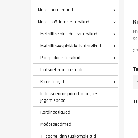
Metallipuru imurid

K
Metallitöötlemise tarvikud

Gr
Metallitreipinkide lisatarvikud

so
Metallifreespinkide lisatarvikud

22
Puurpinkide tarvikud

T
Lintsaeterad metallile
Kruustangid

Indekseerimispöördlauad ja -
jagamispead
T
Kordinaatlauad
Mõõteseadmed
T- soone kinnituskomplektid