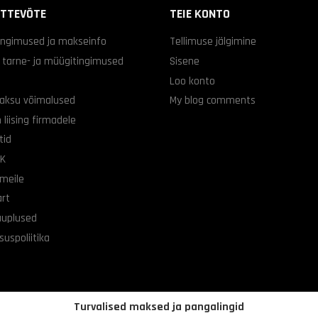
ETTEVÕTE
TEIE KONTO
ingimused ja makseinfo
Tellimuse jälgimine
d tarne- ja müügitingimused
Sisene
Loo konto
aksu võimalused
My blog comments
 liising firmadele
tid
KK
 meile
art
auplused
suspoliitika
Turvalised maksed ja pangalingid