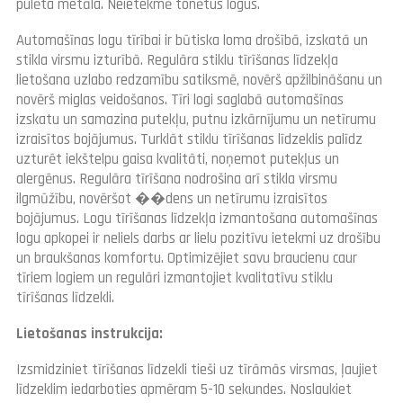
pulēta metāla. Neietekmē tonētus logus.
Automašīnas logu tīrībai ir būtiska loma drošībā, izskatā un
stikla virsmu izturībā. Regulāra stiklu tīrīšanas līdzekļa
lietošana uzlabo redzamību satiksmē, novērš apžilbināšanu un
novērš miglas veidošanos. Tīri logi saglabā automašīnas
izskatu un samazina putekļu, putnu izkārnījumu un netīrumu
izraisītos bojājumus. Turklāt stiklu tīrīšanas līdzeklis palīdz
uzturēt iekštelpu gaisa kvalitāti, noņemot putekļus un
alergēnus. Regulāra tīrīšana nodrošina arī stikla virsmu
ilgmūžību, novēršot ��dens un netīrumu izraisītos
bojājumus. Logu tīrīšanas līdzekļa izmantošana automašīnas
logu apkopei ir neliels darbs ar lielu pozitīvu ietekmi uz drošību
un braukšanas komfortu. Optimizējiet savu braucienu caur
tīriem logiem un regulāri izmantojiet kvalitatīvu stiklu
tīrīšanas līdzekli.
Lietošanas instrukcija:
Izsmidziniet tīrīšanas līdzekli tieši uz tīrāmās virsmas, ļaujiet
līdzeklim iedarboties apmēram 5-10 sekundes. Noslaukiet