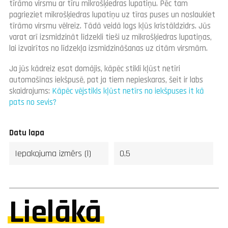
tīrāmo virsmu ar tīru mikrošķiedras lupatiņu. Pēc tam
pagrieziet mikrošķiedras lupatiņu uz tīras puses un noslaukiet
tīrāmo virsmu vēlreiz. Tādā veidā logs kļūs kristāldzidrs. Jūs
varat arī izsmidzināt līdzekli tieši uz mikrošķiedras lupatiņas,
lai izvairītos no līdzekļa izsmidzināšanas uz citām virsmām.
Ja jūs kādreiz esat domājis, kāpēc stikli kļūst netīri
automašīnas iekšpusē, pat ja tiem nepieskaras, šeit ir labs
skaidrojums:
Kāpēc vējstikls kļūst netīrs no iekšpuses it kā
pats no sevis?
Datu lapa
Iepakojuma izmērs (l)
0,5
Lielākā