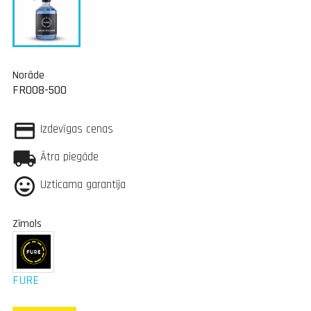
Norāde
FR008-500
Izdevīgas cenas
Ātra piegāde
Uzticama garantija
Zīmols
FURE