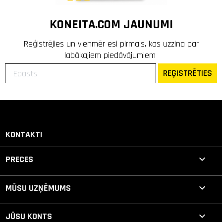
KONEITA.COM JAUNUMI
Reģistrējies un vienmēr esi pirmais, kas uzzina par
labākajiem piedāvājumiem
REĢISTRĒTIES
KONTAKTI

PRECES

MŪSU UZŅĒMUMS

JŪSU KONTS