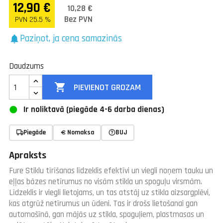
12,90 €
10,28 €
Bez PVN
PVN 25.5 %
Paziņot, ja cena samazinās
notifications
Daudzums

PIEVIENOT GROZAM
Ir noliktavā (piegāde 4-6 darba dienas)
Piegāde
Nomaksa
BUJ
Apraksts
Fure Stiklu tīrīšanas līdzeklis efektīvi un viegli noņem tauku un
eļļas bāzes netīrumus no visām stikla un spoguļu virsmām.
Līdzeklis ir viegli lietojams, un tas atstāj uz stikla aizsargplēvi,
kas atgrūž netīrumus un ūdeni. Tas ir drošs lietošanai gan
automašīnā, gan mājās uz stikla, spoguļiem, plastmasas un