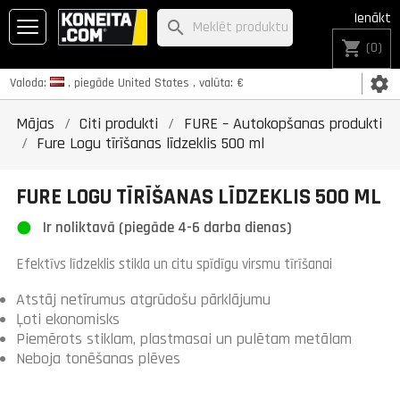
Ienākt
search
shopping_cart
(0)
settings
Valoda:
, piegāde
United States
, valūta:
€
Mājas
Citi produkti
FURE – Autokopšanas produkti
Fure Logu tīrīšanas līdzeklis 500 ml
FURE LOGU TĪRĪŠANAS LĪDZEKLIS 500 ML
Ir noliktavā (piegāde 4-6 darba dienas)
Efektīvs līdzeklis stikla un citu spīdīgu virsmu tīrīšanai
Atstāj netīrumus atgrūdošu pārklājumu
Ļoti ekonomisks
Piemērots stiklam, plastmasai un pulētam metālam
Neboja tonēšanas plēves