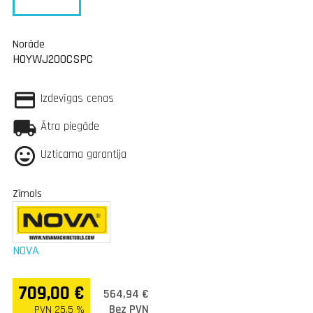
Norāde
HOYWJ200CSPC
Izdevīgas cenas
Ātra piegāde
Uzticama garantija
Zīmols
NOVA
709,00 €
564,94 €
Bez PVN
PVN 25.5 %