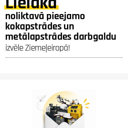
Lielākā
noliktavā pieejamo
kokapstrādes un
metālapstrādes darbgaldu
izvēle Ziemeļeiropā!