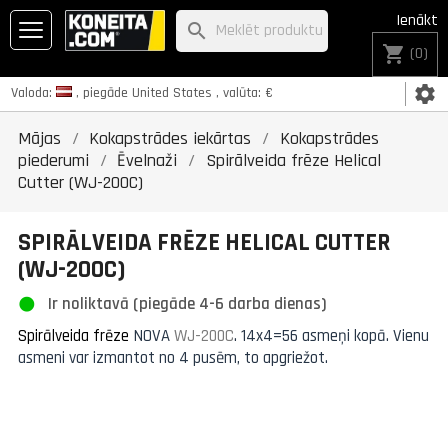
Ienākt
search
shopping_cart
(0)
settings
Valoda:
, piegāde
United States
, valūta:
€
Mājas
Kokapstrādes iekārtas
Kokapstrādes
piederumi
Ēvelnaži
Spirālveida frēze Helical
Cutter (WJ-200C)
SPIRĀLVEIDA FRĒZE HELICAL CUTTER
(WJ-200C)
Ir noliktavā (piegāde 4-6 darba dienas)
Spirālveida frēze
NOVA
WJ-200C
.
14x4=56 asmeņi kopā. Vienu
asmeni var izmantot no 4 pusēm, to apgriežot.