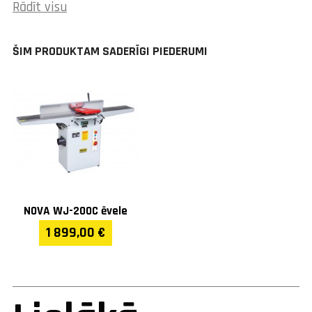
Rādīt visu
Svars (kg)
7,3
ŠIM PRODUKTAM SADERĪGI PIEDERUMI
NOVA WJ-200C ēvele
1 899,00 €