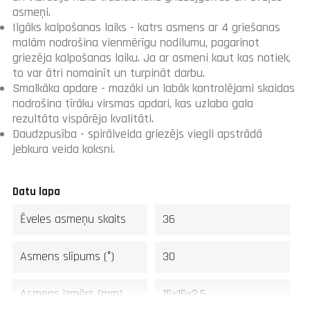
asmeņi.
Ilgāks kalpošanas laiks - katrs asmens ar 4 griešanas
malām nodrošina vienmērīgu nodilumu, pagarinot
griezēja kalpošanas laiku. Ja ar asmeni kaut kas notiek,
to var ātri nomainīt un turpināt darbu.
Smalkāka apdare - mazāki un labāk kontrolējami skaidas
nodrošina tīrāku virsmas apdari, kas uzlabo gala
rezultāta vispārējo kvalitāti.
Daudzpusība - spirālveida griezējs viegli apstrādā
jebkura veida koksni.
Datu lapa
Ēveles asmeņu skaits
36
Asmens slīpums (°)
30
Asmens izmērs (mm)
15x15x2.5