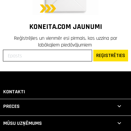
KONEITA.COM JAUNUMI
Reģistrējies un vienmēr esi pirmais, kas uzzina par
labākajiem piedāvājumiem
REĢISTRĒTIES
KONTAKTI

PRECES

MŪSU UZŅĒMUMS