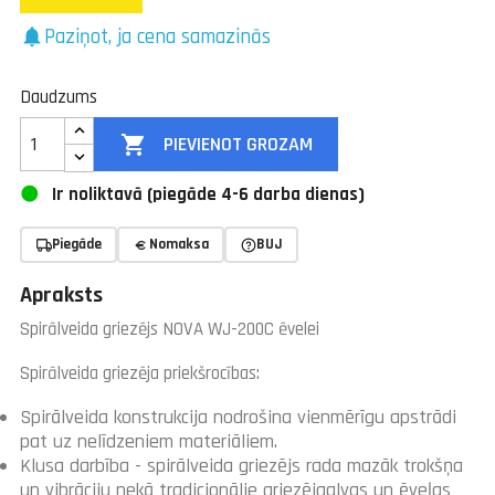
Paziņot, ja cena samazinās
notifications
Daudzums

PIEVIENOT GROZAM
Ir noliktavā (piegāde 4-6 darba dienas)
Piegāde
Nomaksa
BUJ
Apraksts
Spirālveida griezējs NOVA WJ-200C ēvelei
Spirālveida griezēja priekšrocības:
Spirālveida konstrukcija nodrošina vienmērīgu apstrādi
pat uz nelīdzeniem materiāliem.
Klusa darbība - spirālveida griezējs rada mazāk trokšņa
un vibrāciju nekā tradicionālie griezējgalvas un ēveļas