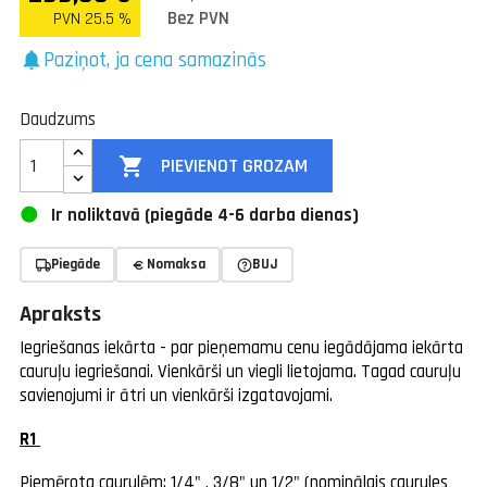
Bez PVN
PVN 25.5 %
Paziņot, ja cena samazinās
notifications
Daudzums

PIEVIENOT GROZAM
Ir noliktavā (piegāde 4-6 darba dienas)
Piegāde
Nomaksa
BUJ
Apraksts
Iegriešanas iekārta - par pieņemamu cenu iegādājama iekārta
cauruļu iegriešanai. Vienkārši un viegli lietojama. Tagad cauruļu
savienojumi ir ātri un vienkārši izgatavojami.
R1
Piemērota caurulēm: 1/4" , 3/8" un 1/2" (nominālais caurules