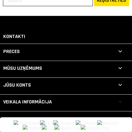
REĢISTRĒTIES
KONTAKTI

PRECES

MŪSU UZŅĒMUMS

JŪSU KONTS
keyboard_arrow_down
VEIKALA INFORMĀCIJA