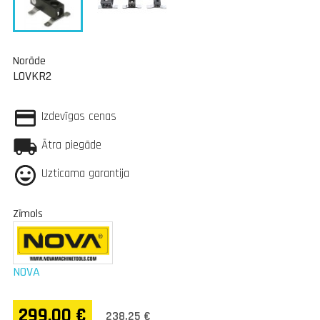
Norāde
LOVKR2
Izdevīgas cenas
Ātra piegāde
Uzticama garantija
Zīmols
NOVA
299,00 €
238,25 €