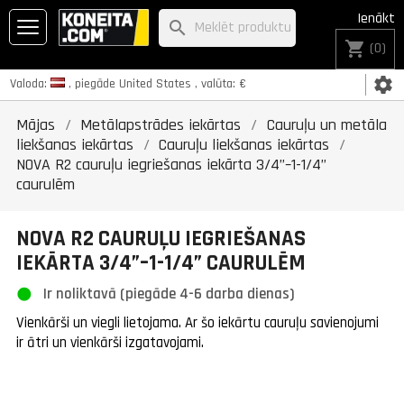
Ienākt
search
shopping_cart
(0)
settings
Valoda:
, piegāde
United States
, valūta:
€
Mājas
Metālapstrādes iekārtas
Cauruļu un metāla
liekšanas iekārtas
Cauruļu liekšanas iekārtas
NOVA R2 cauruļu iegriešanas iekārta 3/4”–1-1/4”
caurulēm
NOVA R2 CAURUĻU IEGRIEŠANAS
IEKĀRTA 3/4”–1-1/4” CAURULĒM
Ir noliktavā (piegāde 4-6 darba dienas)
Vienkārši un viegli lietojama. Ar šo iekārtu cauruļu savienojumi
ir ātri un vienkārši izgatavojami.