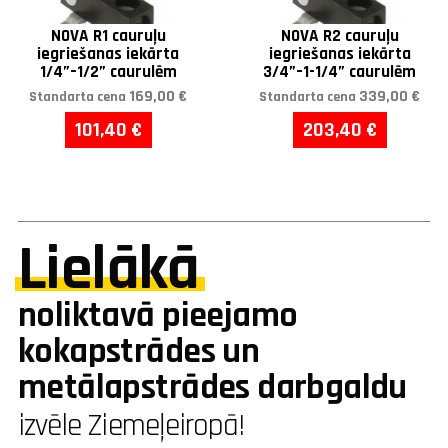
NOVA R1 cauruļu
NOVA R2 cauruļu
iegriešanas iekārta
iegriešanas iekārta
1/4”–1/2” caurulēm
3/4”–1-1/4” caurulēm
169,00 €
339,00 €
Standarta cena
Standarta cena
101,40 €
203,40 €
Lielākā
noliktavā pieejamo
kokapstrādes un
metālapstrādes darbgaldu
izvēle Ziemeļeiropā!