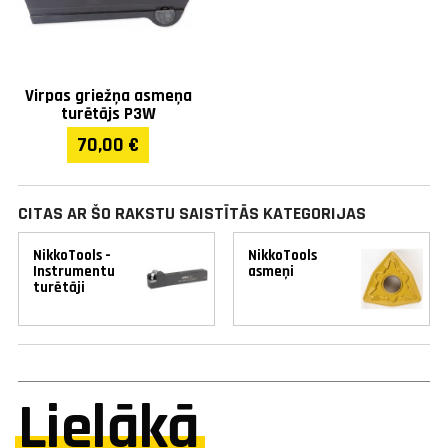
Virpas griežņa asmeņa
turētājs P3W
70,00 €
CITAS AR ŠO RAKSTU SAISTĪTĀS KATEGORIJAS
NikkoTools -
NikkoTools
Instrumentu
asmeņi
turētāji
Lielākā