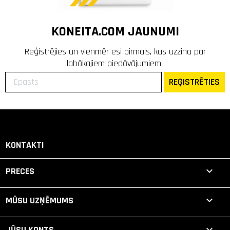
KONEITA.COM JAUNUMI
Reģistrējies un vienmēr esi pirmais, kas uzzina par
labākajiem piedāvājumiem
REĢISTRĒTIES
KONTAKTI

PRECES

MŪSU UZŅĒMUMS

JŪSU KONTS