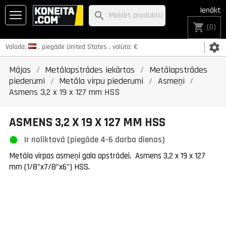
Ienākt
search
shopping_cart
(0)
settings
Valoda:
, piegāde
United States
, valūta:
€
Mājas
Metālapstrādes iekārtas
Metālapstrādes
piederumi
Metāla virpu piederumi
Asmeņi
Asmens 3,2 x 19 x 127 mm HSS
ASMENS 3,2 X 19 X 127 MM HSS
Ir noliktavā (piegāde 4-6 darba dienas)
Metāla virpas asmeņi gala apstrādei.
Asmens 3,2 x 19 x 127
mm (1/8"x7/8"x6") HSS.