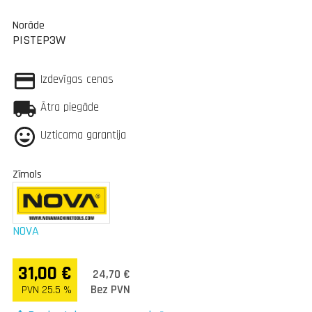
Norāde
PISTEP3W
Izdevīgas cenas
Ātra piegāde
Uzticama garantija
Zīmols
NOVA
31,00 €
24,70 €
Bez PVN
PVN 25.5 %