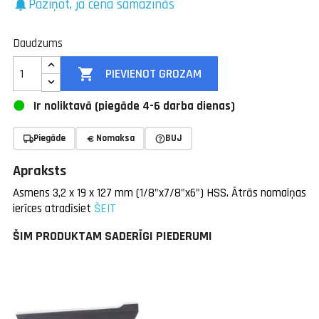
Paziņot, ja cena samazinās
notifications
Daudzums

PIEVIENOT GROZAM
Ir noliktavā (piegāde 4-6 darba dienas)
Piegāde
Nomaksa
BUJ
Apraksts
Asmens 3,2 x 19 x 127 mm (1/8"x7/8"x6") HSS. Ātrās nomaiņas
ierīces atradīsiet
ŠEIT
ŠIM PRODUKTAM SADERĪGI PIEDERUMI