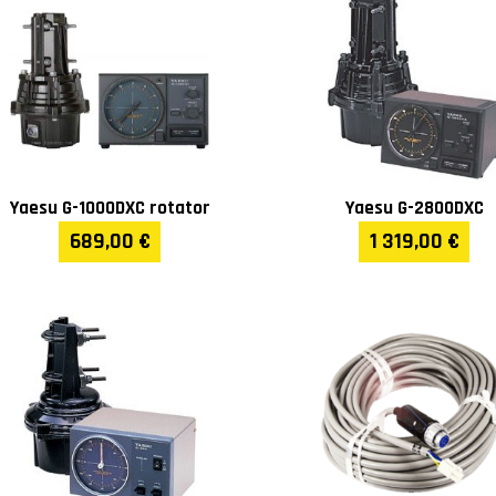
Yaesu G-1000DXC rotator
Yaesu G-2800DXC
689,00 €
1 319,00 €