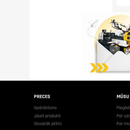
PRECES
MŪSU
Izpārdošana
Piegād
Jauni produkti
Par u
Visvairāk pirkts
Par m