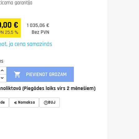
ticama garantija
9,00 €
1 035,06 €
Bez PVN
VN 25.5 %
ņot, ja cena samazinās
ms

PIEVIENOT GROZAM
noliktavā (Piegādes laiks virs 2 mēnešiem)
āde
Nomaksa
BUJ