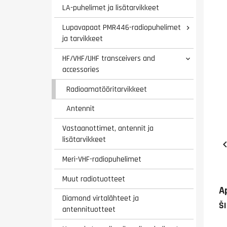
LA-puhelimet ja lisätarvikkeet
Lupavapaat PMR446-radiopuhelimet

ja tarvikkeet
HF/VHF/UHF transceivers and

accessories
Radioamatööritarvikkeet
Antennit
Vastaanottimet, antennit ja
lisätarvikkeet
Meri-VHF-radiopuhelimet
Muut radiotuotteet
A
Diamond virtalähteet ja
Š
antennituotteet