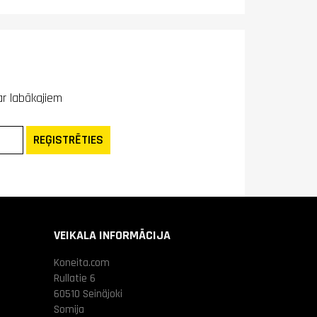
ar labākajiem
REĢISTRĒTIES
VEIKALA INFORMĀCIJA
Koneita.com
Rullatie 6
60510 Seinäjoki
Somija