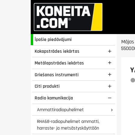
Īpašie piedāvājumi
Mājas
5500D
Kokapstrādes iekārtas

Metālapstrādes iekārtas

Y
Griešanas instrumenti

Citi produkti

Radio komunikacija

Ammattiradiopuhelimet

RHA68-radiopuhelimet ammatti,
harraste- ja metsästyskäyttöön