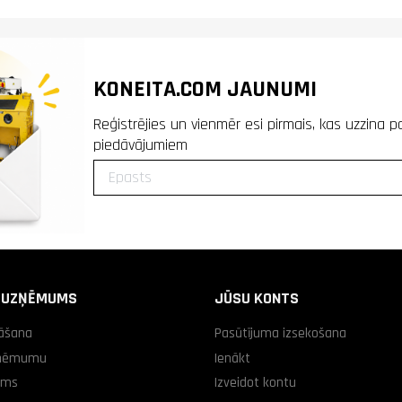
KONEITA.COM JAUNUMI
Reģistrējies un vienmēr esi pirmais, kas uzzina p
piedāvājumiem
 UZŅĒMUMS
JŪSU KONTS
āšana
Pasūtījuma izsekošana
zņēmumu
Ienākt
ums
Izveidot kontu