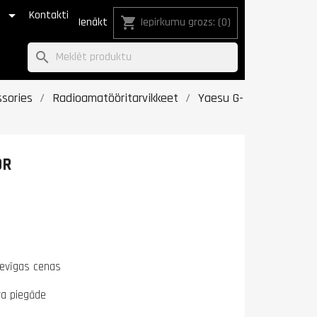

€
Kontakti
shopping_cart
Ienākt
Iepirkumu grozs:
(0)
search
sories
Radioamatööritarvikkeet
Yaesu G-
OR
devīgas cenas
ra piegāde