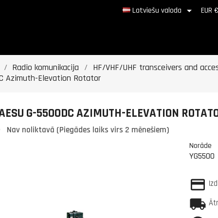

Latviešu valoda
EUR 
Radio komunikacija
HF/VHF/UHF transceivers and acces
C Azimuth-Elevation Rotator
AESU G-5500DC AZIMUTH-ELEVATION ROTAT
Nav noliktavā (Piegādes laiks virs 2 mēnešiem)
Norāde
YG5500
Iz
Āt