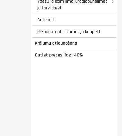
Yaesu ja Icom ilmailuradiopuhelimet

ja tarvikkeet
Antennit
RF-adapterit, liittimet ja kaapelit
Krājumu atjaunošana
Outlet preces līdz -40%