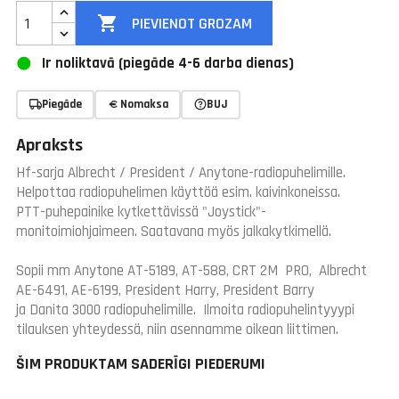

PIEVIENOT GROZAM
Ir noliktavā (piegāde 4-6 darba dienas)
Piegāde
Nomaksa
BUJ
Apraksts
Hf-sarja Albrecht / President / Anytone-radiopuhelimille.
Helpottaa radiopuhelimen käyttöä esim. kaivinkoneissa.
PTT-puhepainike kytkettävissä "Joystick"-
monitoimiohjaimeen. Saatavana myös jalkakytkimellä.
Sopii mm Anytone AT-5189, AT-588, CRT 2M PRO, Albrecht
AE-6491, AE-6199, President Harry, President Barry
ja Danita 3000 radiopuhelimille. Ilmoita radiopuhelintyyypi
tilauksen yhteydessä, niin asennamme oikean liittimen.
ŠIM PRODUKTAM SADERĪGI PIEDERUMI