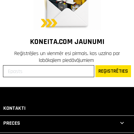
KONEITA.COM JAUNUMI
Reģistrējies un vienmēr esi pirmais, kas uzzina par
labākajiem piedāvājumiem
REĢISTRĒTIES
KONTAKTI

PRECES