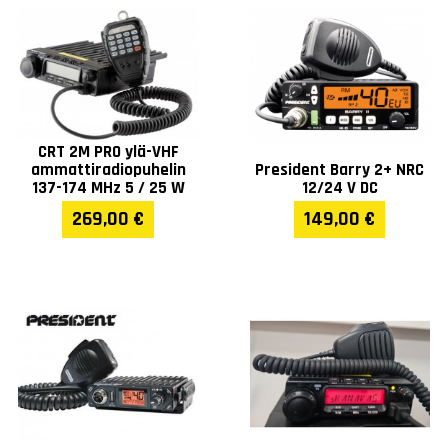
CRT 2M PRO ylä-VHF
ammattiradiopuhelin
President Barry 2+ NRC
137-174 MHz 5 / 25 W
12/24 V DC
269,00 €
149,00 €