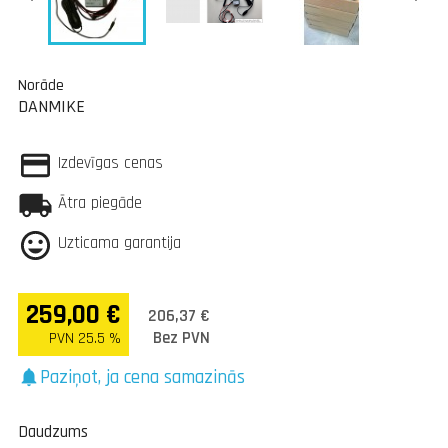
Norāde
DANMIKE
Izdevīgas cenas
Ātra piegāde
Uzticama garantija
259,00 €
206,37 €
Bez PVN
PVN 25.5 %
Paziņot, ja cena samazinās
notifications
Daudzums