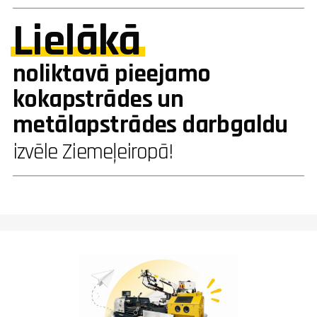
Lielākā
noliktavā pieejamo
kokapstrādes un
metālapstrādes darbgaldu
izvēle Ziemeļeiropā!