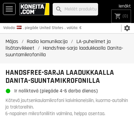
Ienākt
search
shopping_cart
(0)
settings
Valoda:
, piegāde
United States
, valūta:
€
Mājas
Radio komunikacija
LA-puhelimet ja
lisätarvikkeet
Handsfree-sarja laadukkaalla Danita-
suuntamikrofonilla
HANDSFREE-SARJA LAADUKKAALLA
DANITA-SUUNTAMIKROFONILLA
Ir noliktavā (piegāde 4-6 darba dienas)
Kätevä joutsenkaulamikrofoni kaivinkoneisiiin, kuorma-autoihin
ja traktoreihin.
6-napainen mikrofoniliitin valmiina, helppo asentaa.