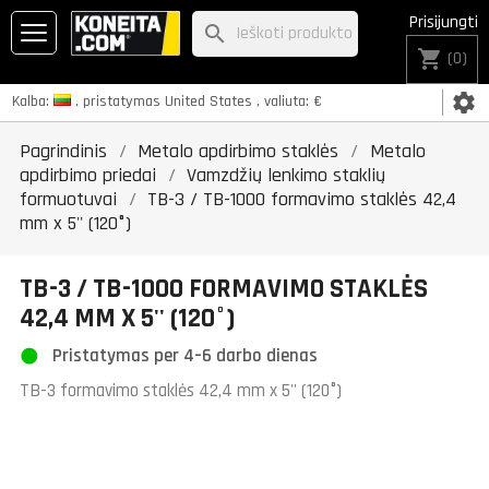
Prisijungti
search
shopping_cart
(0)
settings
Kalba:
, pristatymas
United States
, valiuta:
€
Pagrindinis
Metalo apdirbimo staklės
Metalo
apdirbimo priedai
Vamzdžių lenkimo staklių
formuotuvai
TB-3 / TB-1000 formavimo staklės 42,4
mm x 5'' (120°)
TB-3 / TB-1000 FORMAVIMO STAKLĖS
42,4 MM X 5'' (120°)
Pristatymas per 4–6 darbo dienas
TB-3 formavimo staklės 42,4 mm x 5'' (120°)