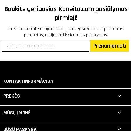
Gaukite geriausius
Koneita.com
pasiūlymus
pirmieji!
Prenumeruokite naujienlaiškį ir pirmieji sužinokite apie naujus
produktus, akcijas bei išskirtinius pasiūlymus.
Prenumeruoti
KONTAKTINFORMĀCIJA

PREKĖS

MŪSŲ ĮMONĖ

JŪSŲ PASKYRA