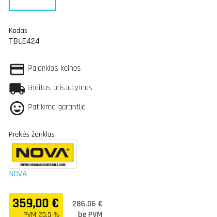
Kodas
TBLE424
Palankios kainos
Greitas pristatymas
Patikima garantija
Prekės ženklas
NOVA
359,00 €
286,06 €
be PVM
PVM 25.5 %