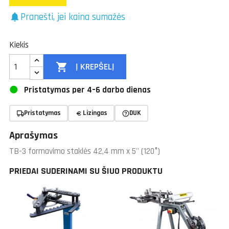
Pranešti, jei kaina sumažės
notifications
Kiekis

Į KREPŠELĮ
Pristatymas per 4–6 darbo dienas
Pristatymas
Lizingas
DUK
Aprašymas
TB-3 formavimo staklės 42,4 mm x 5'' (120°)
PRIEDAI SUDERINAMI SU ŠIUO PRODUKTU