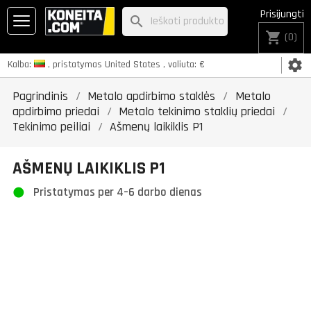
Prisijungti
search
shopping_cart
(0)
settings
Kalba:
, pristatymas
United States
, valiuta:
€
Pagrindinis
Metalo apdirbimo staklės
Metalo
apdirbimo priedai
Metalo tekinimo staklių priedai
Tekinimo peiliai
Ašmenų laikiklis P1
AŠMENŲ LAIKIKLIS P1
Pristatymas per 4–6 darbo dienas