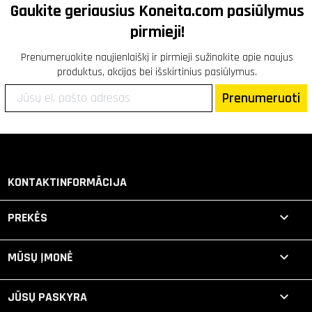
Gaukite geriausius
Koneita.com
pasiūlymus
pirmieji!
Prenumeruokite naujienlaiškį ir pirmieji sužinokite apie naujus
produktus, akcijas bei išskirtinius pasiūlymus.
Prenumeruoti
KONTAKTINFORMĀCIJA

PREKĖS

MŪSŲ ĮMONĖ

JŪSŲ PASKYRA