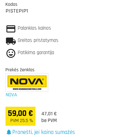
Kodas
PISTEPIP1
Palankios kainos
Greitas pristatymas
Patikima garantija
Prekės ženklas
NOVA
59,00 €
47,01 €
be PVM
PVM 25.5 %
Pranešti, jei kaina sumažės
notifications