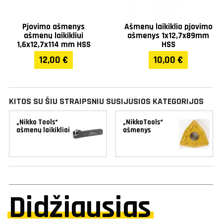
Pjovimo ašmenys
Ašmenų laikiklio pjovimo
ašmenų laikikliui
ašmenys 1x12,7x89mm
1,6x12,7x114 mm HSS
HSS
12,00 €
10,00 €
KITOS SU ŠIU STRAIPSNIU SUSIJUSIOS KATEGORIJOS
„Nikko Tools“
„NikkoTools“
ašmenų laikikliai
ašmenys
Didžiausias