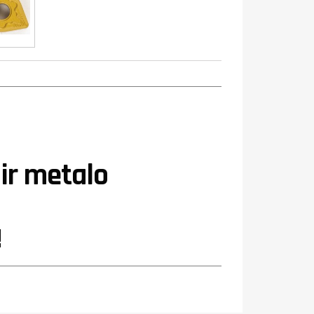
ir metalo
!