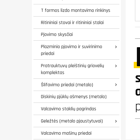
T formos lizdo montavimo rinkinys
Ritininiai stovai ir ritininiai stalai
Pjovimo skysčiai
Plazminio pjovimo ir suvirinimo

priedai
Pratrauktuvų pleištinių griovelių

komplektas
Šlifavimo priedai (metalo)

Diskinių pjūklų ašmenys (metalo)
p
Valcavimo staklių pagrindas
Geležtės (metalo pjaustytuvai)

Valcavimo mašinų priedai