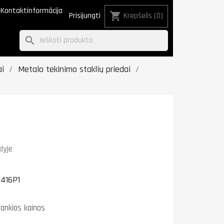
Kontaktinformācija
shopping_cart
Prisijungti
Krepšelis
(0)
search
i
Metalo tekinimo staklių priedai
klyje
1416P1
lankios kainos