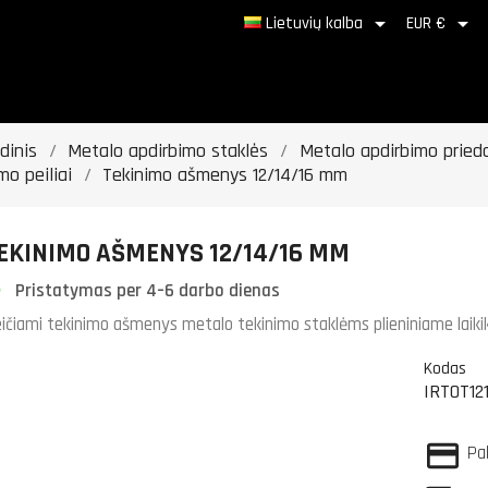


Lietuvių kalba
EUR €
dinis
Metalo apdirbimo staklės
Metalo apdirbimo prieda
mo peiliai
Tekinimo ašmenys 12/14/16 mm
EKINIMO AŠMENYS 12/14/16 MM
Pristatymas per 4–6 darbo dienas
ičiami tekinimo ašmenys metalo tekinimo staklėms plieniniame laiki
Kodas
IRTOT12
Pa