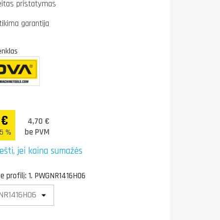
eitas pristatymas
tikima garantija
enklas
 €
4,70 €
be PVM
.5 %
ešti, jei kaina sumažės
te profilį: 1. PWGNR1416H06