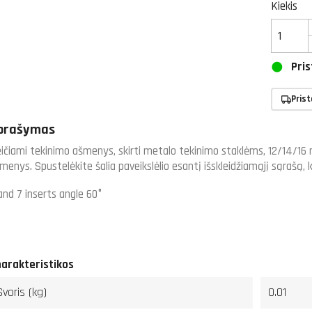
Kiekis
Pris
Pris
prašymas
ičiami tekinimo ašmenys, skirti metalo tekinimo staklėms, 12/14/16 
menys. Spustelėkite šalia paveikslėlio esantį išskleidžiamąjį sąrašą
and 7
inserts angle 60°
arakteristikos
Svoris (kg)
0.01