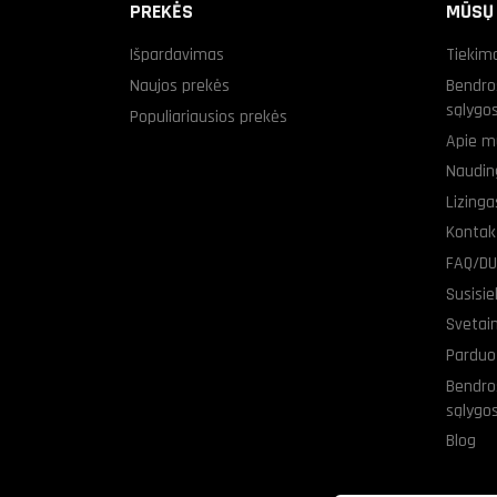
PREKĖS
MŪSŲ
Išpardavimas
Tiekim
Naujos prekės
Bendro
sąlygo
Populiariausios prekės
Apie m
Naudin
Lizing
Kontak
FAQ/D
Susisi
Svetai
Parduo
Bendro
sąlygo
Blog