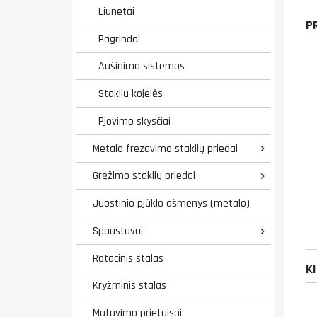
Liunetai
P
Pagrindai
Aušinimo sistemos
Staklių kojelės
Pjovimo skysčiai
Metalo frezavimo staklių priedai

Gręžimo staklių priedai

Juostinio pjūklo ašmenys (metalo)
Spaustuvai

Rotacinis stalas
K
Kryžminis stalas
Matavimo prietaisai