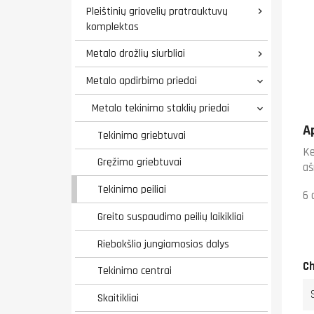
Pleištinių griovelių pratrauktuvų

komplektas
Metalo drožlių siurbliai

Metalo apdirbimo priedai

Metalo tekinimo staklių priedai

A
Tekinimo griebtuvai
Ke
Gręžimo griebtuvai
aš
Tekinimo peiliai
6 
Greito suspaudimo peilių laikikliai
Riebokšlio jungiamosios dalys
Ch
Tekinimo centrai
Skaitikliai