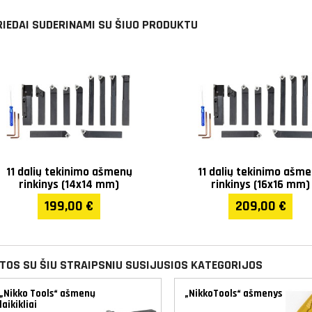
RIEDAI SUDERINAMI SU ŠIUO PRODUKTU
11 dalių tekinimo ašmenų
11 dalių tekinimo ašm
rinkinys (14x14 mm)
rinkinys (16x16 mm)
199,00 €
209,00 €
ITOS SU ŠIU STRAIPSNIU SUSIJUSIOS KATEGORIJOS
„Nikko Tools“ ašmenų
„NikkoTools“ ašmenys
laikikliai