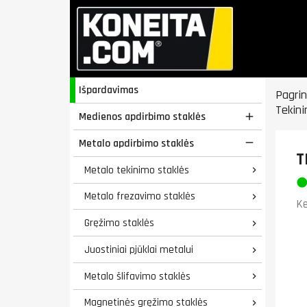
Išpardavimas
Pagrin
Tekini
Medienos apdirbimo staklės

Metalo apdirbimo staklės

T
Metalo tekinimo staklės

Metalo frezavimo staklės

Ke
Gręžimo staklės

Juostiniai pjūklai metalui

Metalo šlifavimo staklės

Magnetinės gręžimo staklės
