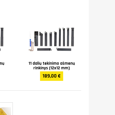
enų
11 dalių tekinimo ašmenų
rinkinys (12x12 mm)
189,00 €