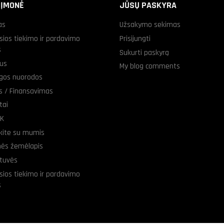
 ĮMONĖ
JŪSŲ PASKYRA
as
Užsakymo sekimas
sios tiekimo ir pardavimo
Prisijungti
s
Sukurti paskyrą
us
My blog comments
gos nuorodos
as / Finansavimas
tai
UK
ekite su mumis
nės žemėlapis
tuvės
sios tiekimo ir pardavimo
s