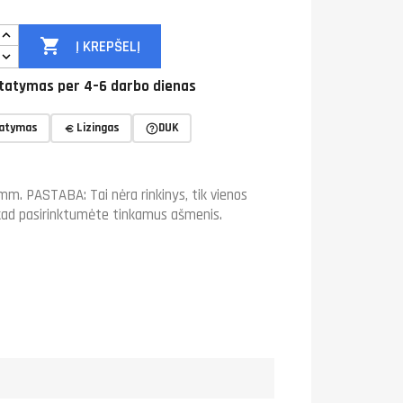

Į KREPŠELĮ
tatymas per 4–6 darbo dienas
tatymas
Lizingas
DUK
mm. PASTABA: Tai nėra rinkinys, tik vienos
, kad pasirinktumėte tinkamus ašmenis.