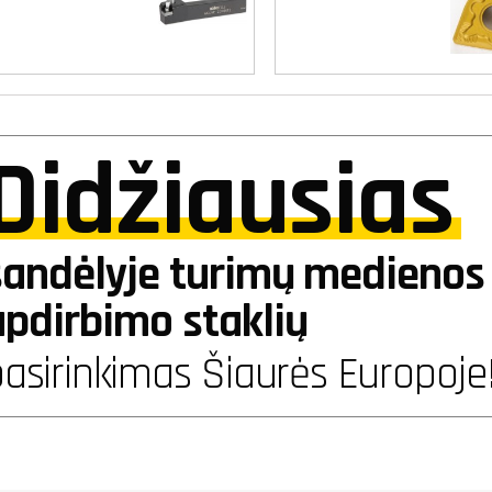
Didžiausias
sandėlyje turimų medienos 
apdirbimo staklių
asirinkimas Šiaurės Europoje