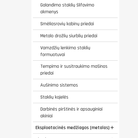
Galandimo staklių šlifavimo
akmenys
Smėliasrovių kabinų priedai
Metalo drožlių siurblių priedai
Vamzdžių lenkimo staklių
formuotuvai
Tempimo ir susitraukimo mašinos
priedai
Aušinimo sistemos
Staklių kojelės
Darbinės pirštinės ir apsauginiai
akiniai
Eksploatacinės medžiagos (metalas)
