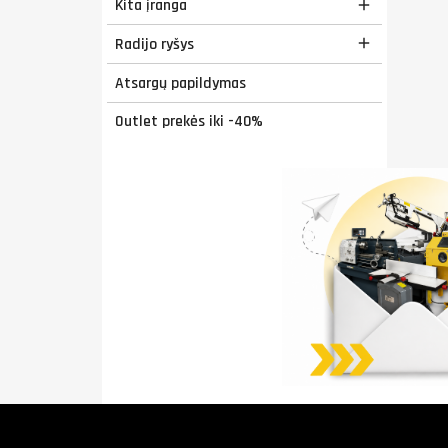
Kita įranga

Radijo ryšys

Atsargų papildymas
Outlet prekės iki -40%