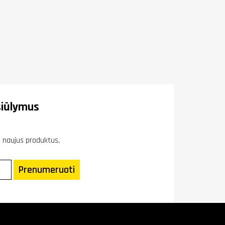
iūlymus
ie naujus produktus,
Prenumeruoti