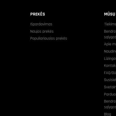
PREKĖS
MŪSŲ
Išpardavimas
Tiekim
Naujos prekės
Bendro
sąlygo
Populiariausios prekės
Apie m
Naudin
Lizing
Kontak
FAQ/D
Susisi
Svetai
Parduo
Bendro
sąlygo
Blog