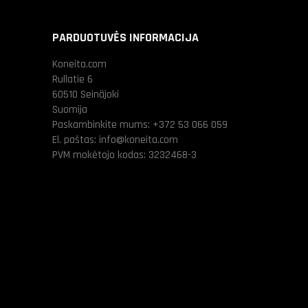
PARDUOTUVĖS INFORMACIJA
Koneita.com
Rullatie 6
60510 Seinäjoki
Suomija
Paskambinkite mums:
+372 53 066 059
El. paštas:
info@koneita.com
PVM mokėtojo kodas: 3232468-3