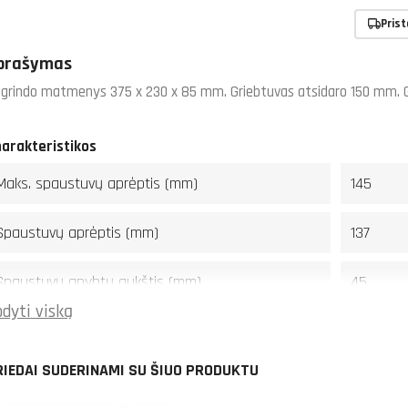
Pris
prašymas
grindo matmenys 375 x 230 x 85 mm. Griebtuvas atsidaro 150 mm. Gr
arakteristikos
Maks. spaustuvų aprėptis (mm)
145
Spaustuvų aprėptis (mm)
137
Spaustuvų gnybtų aukštis (mm)
45
dyti viską
Plotis (mm)
230
RIEDAI SUDERINAMI SU ŠIUO PRODUKTU
Ilgis (mm)
375+(kam