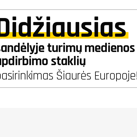
Didžiausias
sandėlyje turimų medienos 
apdirbimo staklių
asirinkimas Šiaurės Europoje