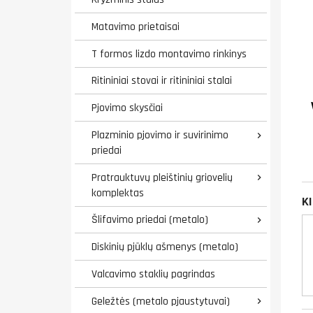
Matavimo prietaisai
T formos lizdo montavimo rinkinys
Ritininiai stovai ir ritininiai stalai
Pjovimo skysčiai
Plazminio pjovimo ir suvirinimo

priedai
Pratrauktuvų pleištinių griovelių

komplektas
K
Šlifavimo priedai (metalo)

Diskinių pjūklų ašmenys (metalo)
Valcavimo staklių pagrindas
Geležtės (metalo pjaustytuvai)
