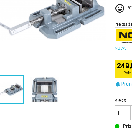
Pa
Prekės ž
NOVA
249,
PVM
Pran
notifications
Kiekis
Pris