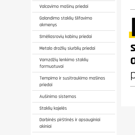
Valcavimo mašinų priedai
Galandimo staklių šlifavimo
akmenys
Smėliasrovių kabinų priedai
Metalo drožlių siurblių priedai
Vamzdžių lenkimo staklių
formuotuvai
p
Tempimo ir susitraukimo mašinos
priedai
Aušinimo sistemos
Staklių kojelės
Darbinės pirštinės ir apsauginiai
akiniai