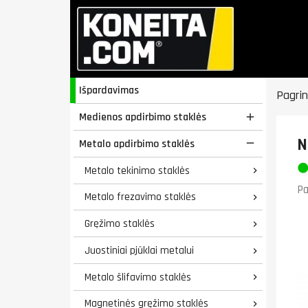
Išpardavimas
Pagrin
Medienos apdirbimo staklės

N
Metalo apdirbimo staklės

Metalo tekinimo staklės

Pa
Metalo frezavimo staklės

Gręžimo staklės

Juostiniai pjūklai metalui

Metalo šlifavimo staklės

Magnetinės gręžimo staklės
