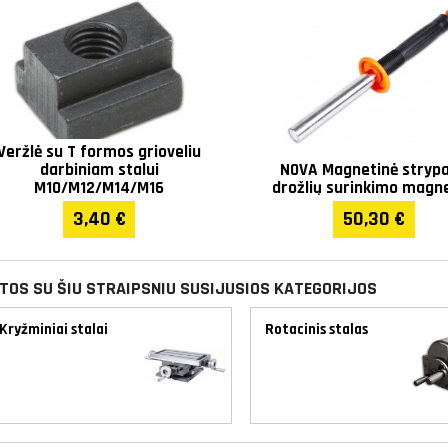
Aukštis (mm)
85
Svoris (kg)
17
Garantija
1 metų
Veržlė su T formos grioveliu
darbiniam stalui
NOVA Magnetinė strypa
M10/M12/M14/M16
drožlių surinkimo magn
3,40 €
50,30 €
ITOS SU ŠIU STRAIPSNIU SUSIJUSIOS KATEGORIJOS
Kryžminiai stalai
Rotacinis stalas