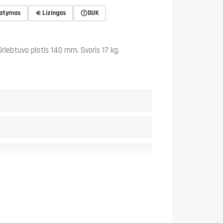
tatymas
Lizingas
DUK
iebtuvo plotis 140 mm. Svoris 17 kg.
pi 240)