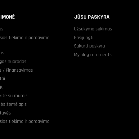
 ĮMONĖ
JŪSŲ PASKYRA
as
Užsakymo sekimas
sios tiekimo ir pardavimo
Prisijungti
s
Sukurti paskyrą
us
My blog comments
gos nuorodos
as / Finansavimas
tai
UK
ekite su mumis
nės žemėlapis
tuvės
sios tiekimo ir pardavimo
s