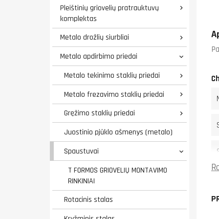
Pleištinių griovelių pratrauktuvų

komplektas
A
Metalo drožlių siurbliai

Pa
Metalo apdirbimo priedai

Metalo tekinimo staklių priedai

Ch
Metalo frezavimo staklių priedai

Gręžimo staklių priedai

Juostinio pjūklo ašmenys (metalo)
Spaustuvai

Ro
T FORMOS GRIOVELIŲ MONTAVIMO
RINKINIAI
P
Rotacinis stalas
Kryžminis stalas