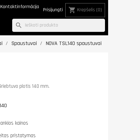
Kontaktinformācija
shopping_cart
Prisijungti
Krepšelis
(0)
search
i
Spaustuvai
NOVA TSL140 spaustuvai
Griebtuvo plotis 140 mm.
140
lankios kainos
eitas pristatymas