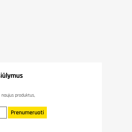
iūlymus
ie naujus produktus,
Prenumeruoti