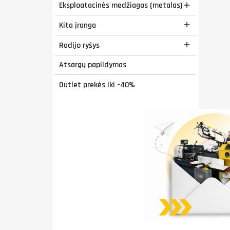
Eksploatacinės medžiagos (metalas)

Kita įranga

Radijo ryšys

Atsargų papildymas
Outlet prekės iki -40%