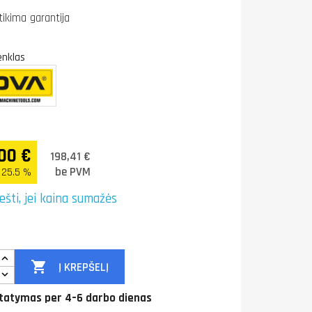
tikima garantija
enklas
00 €
198,41 €
be PVM
 25.5 %
ešti, jei kaina sumažės

Į KREPŠELĮ
tatymas per 4–6 darbo dienas