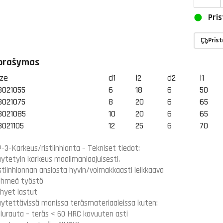
Pris
Pris
prašymas
ize
d1
l2
d2
l1
3021055
6
18
6
50
3021075
8
20
6
65
3021085
10
20
6
65
3021105
12
25
6
70
-3-Karkeus/ristiinhionta – Tekniset tiedot:
ytetyin karkeus maailmanlaajuisesti.
stiinhionnan ansiosta hyvin/voimakkaasti leikkaava
hmeä työstö
hyet lastut
ytettävissä monissa teräsmateriaaleissa kuten:
lurauta – teräs < 60 HRC kovuuten asti