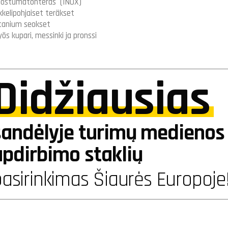
ostumatonteräs (INOX)
kkelipohjaiset teräkset
tanium seokset
ös kupari, messinki ja pronssi
Didžiausias
sandėlyje turimų medienos 
apdirbimo staklių
asirinkimas Šiaurės Europoje