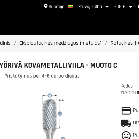


Suomija
Lietuvių kalba
EUR €
dinis
Eksploatacinės medžiagos (metalas)
Rotacinės fr
YÖRIVÄ KOVAMETALLIVIILA - MUOTO C
Pristatymas per 4–6 darbo dienas
Kodas
11.3021.0
Pa
Gr
Pa