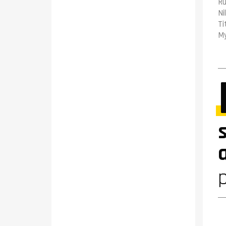
Ru
Ni
Ti
My
p