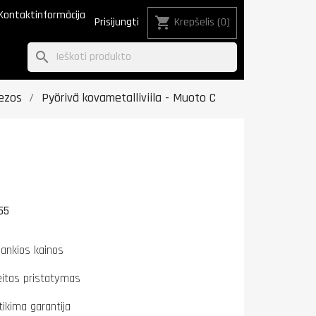
Kontaktinformācija
shopping_cart
Prisijungti
Krepšelis
(0)
search
ezos
Pyörivä kovametalliviila - Muoto C
55
lankios kainos
eitas pristatymas
tikima garantija