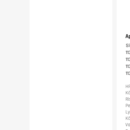
A
S
11
11
11
11
HP
Kä
Ri
Pe
Ly
Kä
Va