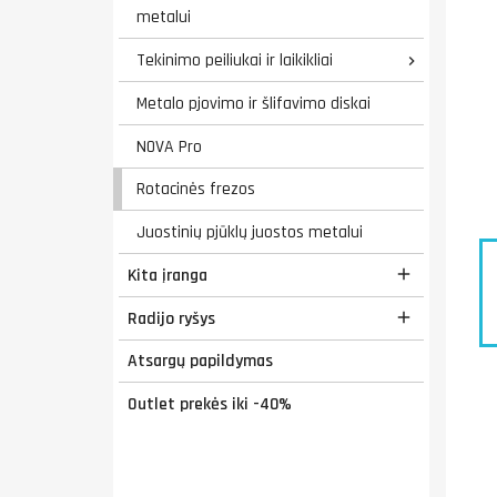
metalui
Tekinimo peiliukai ir laikikliai

Metalo pjovimo ir šlifavimo diskai
NOVA Pro
Rotacinės frezos
Juostinių pjūklų juostos metalui
Kita įranga

Radijo ryšys

Atsargų papildymas
Outlet prekės iki -40%