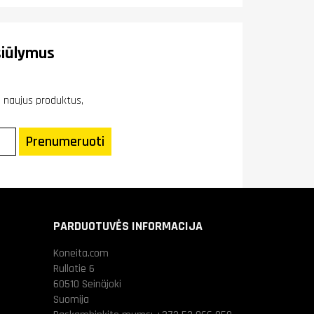
iūlymus
ie naujus produktus,
Prenumeruoti
PARDUOTUVĖS INFORMACIJA
Koneita.com
Rullatie 6
60510 Seinäjoki
Suomija