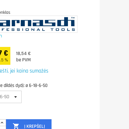
enklas
h
7 €
18,54 €
be PVM
.5 %
ešti, jei kaina sumažės
te dildės dydį: ø 6-18-6-50

Į KREPŠELĮ