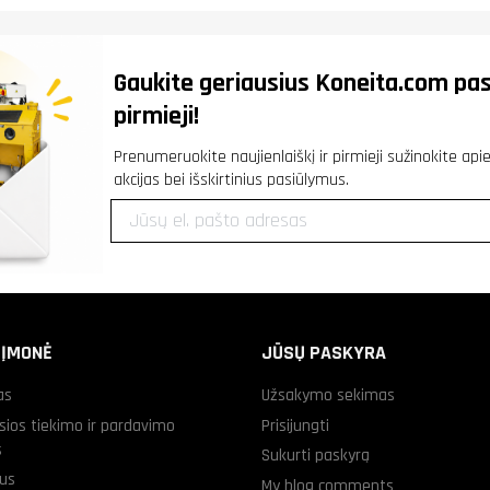
Gaukite geriausius
Koneita.com
pas
pirmieji!
Prenumeruokite naujienlaiškį ir pirmieji sužinokite ap
akcijas bei išskirtinius pasiūlymus.
 ĮMONĖ
JŪSŲ PASKYRA
as
Užsakymo sekimas
sios tiekimo ir pardavimo
Prisijungti
s
Sukurti paskyrą
us
My blog comments