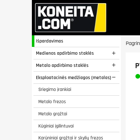
Išpardavimas
Pagrin
Medienos apdirbimo staklės

P
Metalo apdirbimo staklės

Eksploatacinės medžiagos (metalas)

Sriegimo įrankiai
Metalo frezos
Metalo grąžtai
Kūginiai įgilintuvai
Karūniniai grąžtai ir skylių frezos