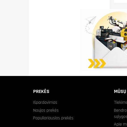
PREKĖS
MŪSŲ
Išpardavimas
Tiekim
Naujos prekės
Bendro
sąlygo
Populiariausios prekės
Apie m