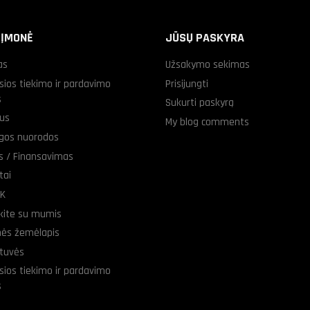
 ĮMONĖ
JŪSŲ PASKYRA
as
Užsakymo sekimas
sios tiekimo ir pardavimo
Prisijungti
s
Sukurti paskyrą
us
My blog comments
gos nuorodos
as / Finansavimas
tai
UK
ekite su mumis
nės žemėlapis
tuvės
sios tiekimo ir pardavimo
s