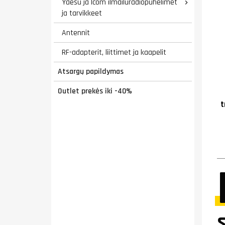
Yaesu ja Icom ilmailuradiopuhelimet

ja tarvikkeet
Antennit
RF-adapterit, liittimet ja kaapelit
Atsargų papildymas
Outlet prekės iki -40%
t