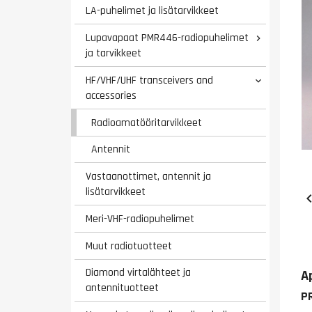
LA-puhelimet ja lisätarvikkeet
Lupavapaat PMR446-radiopuhelimet

ja tarvikkeet
HF/VHF/UHF transceivers and

accessories
Radioamatööritarvikkeet
Antennit
Vastaanottimet, antennit ja
lisätarvikkeet
Meri-VHF-radiopuhelimet
Muut radiotuotteet
Diamond virtalähteet ja
A
antennituotteet
P