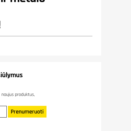
!
iūlymus
ie naujus produktus,
Prenumeruoti