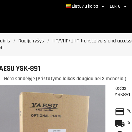


Lietuvių kalba
EUR €
dinis
Radijo ryšys
HF/VHF/UHF transceivers and access
91
AESU YSK-891
Nėra sandėlyje (Pristatymo laikas daugiau nei 2 mėnesiai)
Kodas
YSK891
Pa
Gr