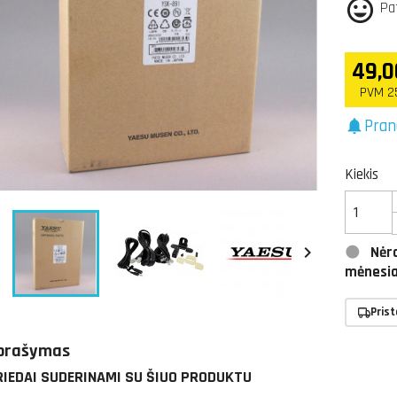
Pa
49,0
PVM 2
Pran
notifications
Kiekis


Nėra
mėnesia
Pris
prašymas
RIEDAI SUDERINAMI SU ŠIUO PRODUKTU