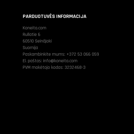
PARDUOTUVĖS INFORMACIJA
Koneita.com
Rullatie 6
60510 Seinäjoki
Suomija
Paskambinkite mums:
+372 53 066 059
El. paštas:
info@koneita.com
PVM mokėtojo kodas: 3232468-3