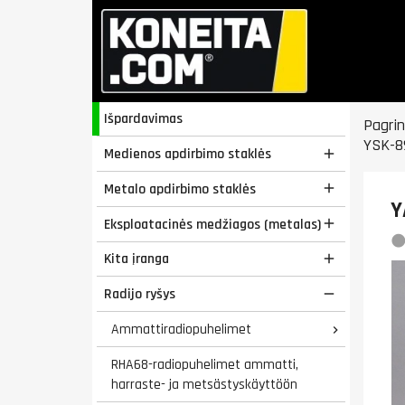
Išpardavimas
Pagrin
YSK-8
Medienos apdirbimo staklės

Metalo apdirbimo staklės

Y
Eksploatacinės medžiagos (metalas)

Kita įranga

Radijo ryšys

Ammattiradiopuhelimet

RHA68-radiopuhelimet ammatti,
harraste- ja metsästyskäyttöön