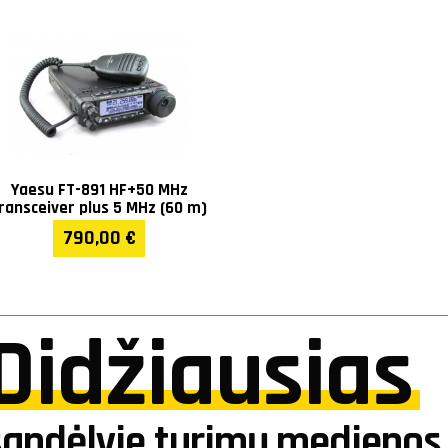
Yaesu FT-891 HF+50 MHz
ransceiver plus 5 MHz (60 m)
790,00 €
Didžiausias
sandėlyje turimų medienos 