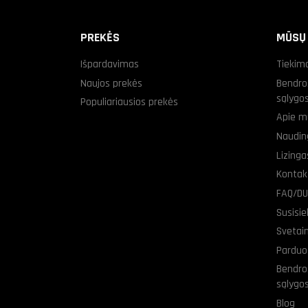
PREKĖS
MŪSŲ
Išpardavimas
Tiekim
Naujos prekės
Bendro
sąlygo
Populiariausios prekės
Apie m
Naudin
Lizing
Kontak
FAQ/D
Susisi
Svetai
Parduo
Bendro
sąlygo
Blog