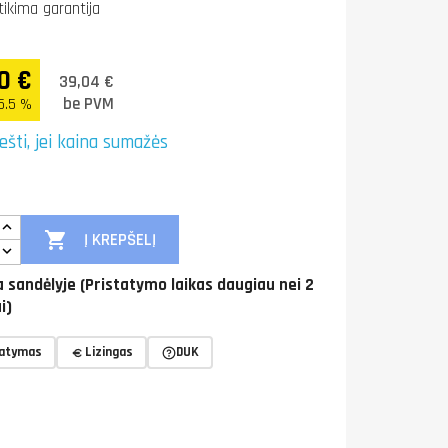
tikima garantija
0 €
39,04 €
be PVM
5.5 %
ešti, jei kaina sumažės

Į KREPŠELĮ
 sandėlyje (Pristatymo laikas daugiau nei 2
i)
tatymas
Lizingas
DUK