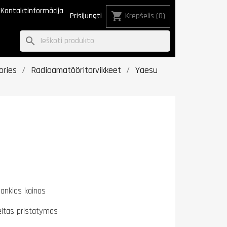
Kontaktinformācija
shopping_cart
Prisijungti
Krepšelis
(0)
search
ories
Radioamatööritarvikkeet
Yaesu
lankios kainos
eitas pristatymas