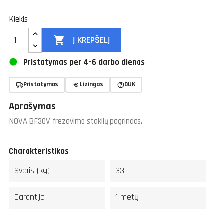
Kiekis

Į KREPŠELĮ
Pristatymas per 4–6 darbo dienas
Pristatymas
Lizingas
DUK
Aprašymas
NOVA BF30V frezavimo staklių pagrindas.
Charakteristikos
Svoris (kg)
33
Garantija
1 metų