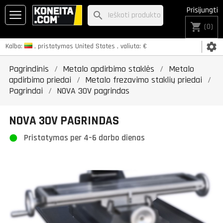
Prisijungti
search
shopping_cart
(0)
settings
Kalba:
, pristatymas
United States
, valiuta:
€
Pagrindinis
Metalo apdirbimo staklės
Metalo
apdirbimo priedai
Metalo frezavimo staklių priedai
Pagrindai
NOVA 30V pagrindas
NOVA 30V PAGRINDAS
Pristatymas per 4–6 darbo dienas