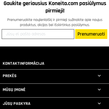
Gaukite geriausius
Koneita.com
pasiūlymus
pirmieji!
Prenumeruokite naujienlaiškį ir pirmieji sužinokite apie naujus
produktus, akcijas bei išskirtinius pasiūlymus.
Prenumeruoti
KONTAKTINFORMĀCIJA

PREKĖS

MŪSŲ ĮMONĖ

JŪSŲ PASKYRA