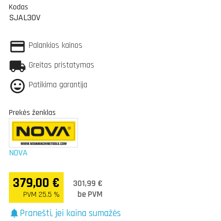
Kodas
SJAL30V
Palankios kainos
Greitas pristatymas
Patikima garantija
Prekės ženklas
NOVA
379,00 €
301,99 €
be PVM
PVM 25.5 %
Pranešti, jei kaina sumažės
notifications