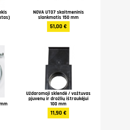
nkis
NOVA UT07 skaitmeninis
ktas)
slankmatis 150 mm
51,00 €
Uždaromoji sklendė / vožtuvas
pjuvenų ir drožlių ištraukėjui
0 mm
100 mm
11,90 €