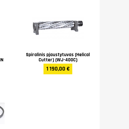
Spiralinis pjaustytuvas (Helical
IN
Cutter) (WJ-400C)
1 190,00 €