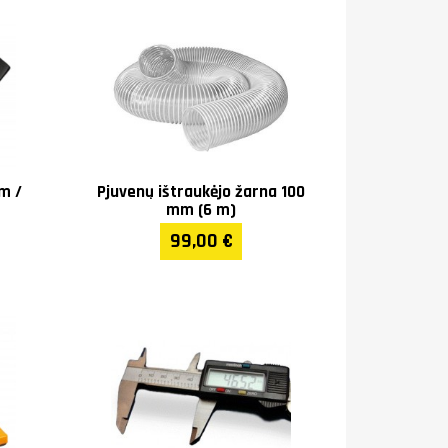
m /
Pjuvenų ištraukėjo žarna 100
mm (6 m)
99,00 €