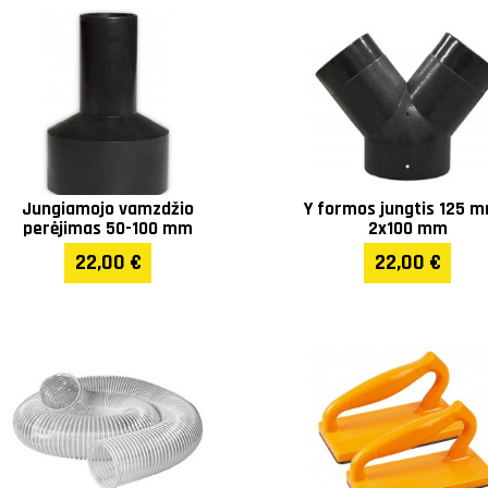
Svoris (kg)
400
Garantija
1 metų
Jungiamojo vamzdžio
Y formos jungtis 125 m
perėjimas 50-100 mm
2x100 mm
22,00 €
22,00 €