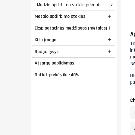
Medžio apdirbimo staklių priedai

Metalo apdirbimo staklės

Eksploatacinės medžiagos (metalas)

A
Kita įranga

Ta
in
Radijo ryšys

mo
Atsargų papildymas
Ne
Outlet prekės iki -40%
Gr
pa
Ch