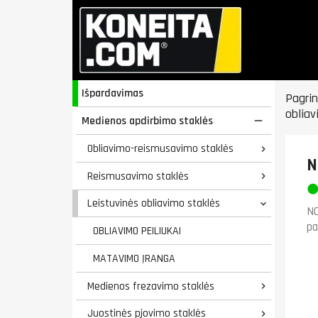
Išpardavimas
Pagrin
obliav
Medienos apdirbimo staklės

Obliavimo-reismusavimo staklės

N
Reismusavimo staklės

Leistuvinės obliavimo staklės

NO
pa
OBLIAVIMO PEILIUKAI
MATAVIMO ĮRANGA
Medienos frezavimo staklės

Juostinės pjovimo staklės
