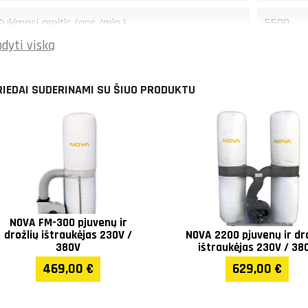
Sukimosi greitis (aps./min.)
5500
dyti viską
Obliaus ašmenų skaičius
4
RIEDAI SUDERINAMI SU ŠIUO PRODUKTU
Maksimalus obliavimo plotis (mm)
410
Pjovimo galvutės skersmuo (mm)
85
Max thicknessing depth (mm)
4
Kreiptuvo polinkis (°)
0-45
NOVA FM-300 pjuvenų ir
drožlių ištraukėjas 230V /
NOVA 2200 pjuvenų ir dr
Kreiptuvas (mm)
1200 x 1
380V
ištraukėjas 230V / 38
469,00 €
629,00 €
Pagrindinio stalo dydis (mm)
2500 x 4