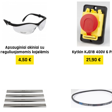
Apsauginiai akiniai su
reguliuojamomis kojelėmis
Kytkin KJD18 400V 6 P
4,50 €
21,90 €