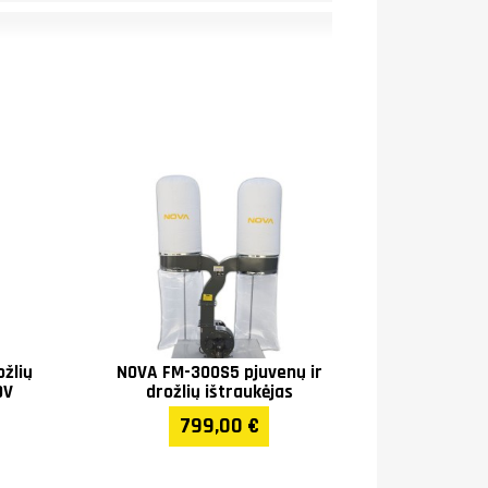
ožlių
NOVA FM-300S5 pjuvenų ir
50
0V
drožlių ištraukėjas
799,00 €
10