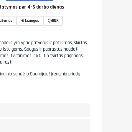
tatymas per 4–6 darbo dienas
tatymas
Lizingas
DUK
 modelis yra ypač patvarus ir patikimas, skirtas
mo įstaigoms. Saugus ir paprastas naudoti
s, tvirtinimas ir kt. Itin tvirtas pagrindas.
 rasti!
indinio sandėlio Suomijoje! Įrenginio priedų