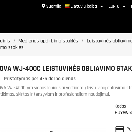


Suomija
Lietuvių kalba
EUR €
dinis
Medienos apdirbimo staklės
Leistuvinės obliavim
imo staklės
OVA WJ-400C LEISTUVINĖS OBLIAVIMO STA
Pristatymas per 4–6 darbo dienas
VA WJ-400C yra vienos labiausiai vertinamų leistuvinių obliavimo stak
tikimas, skirtas intensyviam ir profesionaliam naudojimui.
Kodas
HOYWJ4
Pa