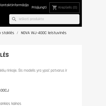
Kontaktinformācija
shopping_cart
Prisijungti
Krepšelis
(0)
search
o staklės
NOVA WJ-400C leistuvinės
KLĖS
lių rinkoje. Šis modelis yra ypač patvarus ir
00CJ
lankios kainos