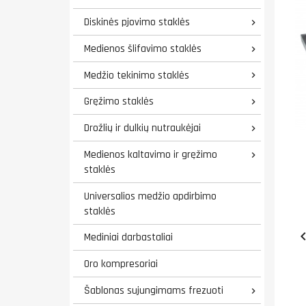
Diskinės pjovimo staklės

Medienos šlifavimo staklės

Medžio tekinimo staklės

Gręžimo staklės

Drožlių ir dulkių nutraukėjai

Medienos kaltavimo ir gręžimo

staklės
Universalios medžio apdirbimo
staklės
Mediniai darbastaliai
Oro kompresoriai
Šablonas sujungimams frezuoti
