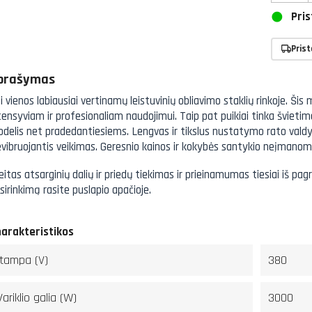
Pris
Pris
prašymas
i vienos labiausiai vertinamų leistuvinių obliavimo staklių rinkoje. Šis
tensyviam ir profesionaliam naudojimui. Taip pat puikiai tinka švieti
delis net pradedantiesiems. Lengvas ir tikslus nustatymo rato valdyma
vibruojantis veikimas. Geresnio kainos ir kokybės santykio neįmanoma
eitas atsarginių dalių ir priedų tiekimas ir prieinamumas tiesiai iš pagr
sirinkimą rasite puslapio apačioje.
arakteristikos
Įtampa (V)
380
Variklio galia (W)
3000