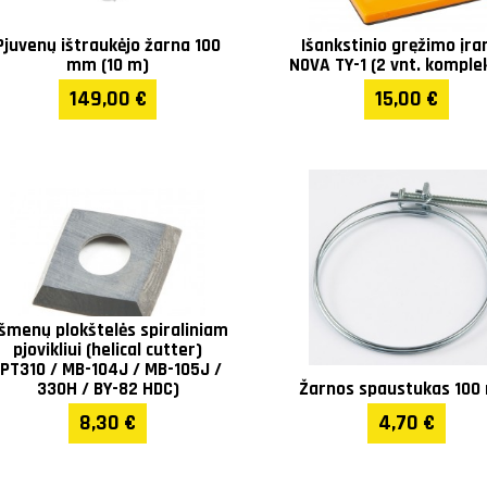
Pjuvenų ištraukėjo žarna 100
Išankstinio gręžimo įra
mm (10 m)
NOVA TY-1 (2 vnt. komple
149,00 €
15,00 €
šmenų plokštelės spiraliniam
pjovikliui (helical cutter)
(PT310 / MB-104J / MB-105J /
330H / BY-82 HDC)
Žarnos spaustukas 10
8,30 €
4,70 €