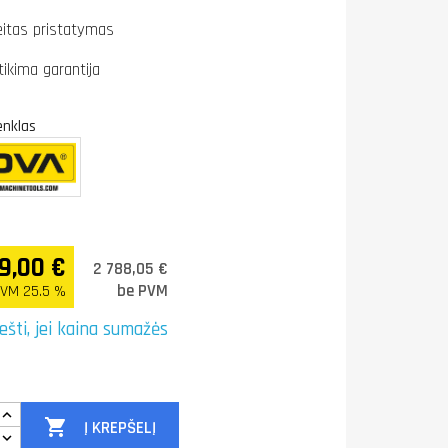
eitas pristatymas
tikima garantija
enklas
9,00 €
2 788,05 €
be PVM
VM 25.5 %
ešti, jei kaina sumažės

Į KREPŠELĮ