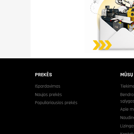
PREKĖS
MŪSŲ
Išpardavimas
Tiekim
Naujos prekės
Bendro
sąlygo
Populiariausios prekės
Apie m
Naudin
Lizing