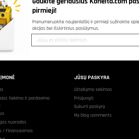
Gaukite geriausius
Koneita.com
pas
pirmieji!
Prenumeruokite naujienlaiškį ir pirmieji sužinokite ap
akcijas bei išskirtinius pasiūlymus.
 ĮMONĖ
JŪSŲ PASKYRA
as
Užsakymo sekimas
sios tiekimo ir pardavimo
Prisijungti
s
Sukurti paskyrą
us
My blog comments
gos nuorodos
as / Finansavimas