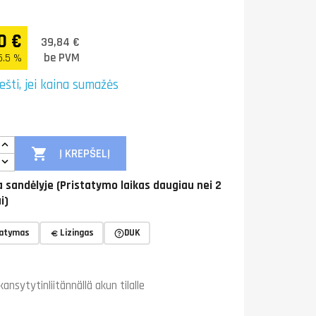
0 €
39,84 €
be PVM
5.5 %
ešti, jei kaina sumažės

Į KREPŠELĮ
 sandėlyje (Pristatymo laikas daugiau nei 2
i)
tatymas
Lizingas
DUK
nsytytinliitännällä akun tilalle