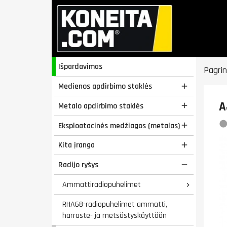
Išpardavimas
Pagrin
Medienos apdirbimo staklės

A
Metalo apdirbimo staklės

Eksploatacinės medžiagos (metalas)

Kita įranga

Radijo ryšys

Ammattiradiopuhelimet

RHA68-radiopuhelimet ammatti,
harraste- ja metsästyskäyttöön