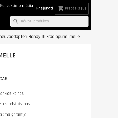
Kontaktinformācija
shopping_cart
Prisijungti
Krepšelis
(0)
search
neuvoadapteri Randy III -radiopuhelimelle
MELLE
CAR
lankios kainos
eitas pristatymas
tikima garantija