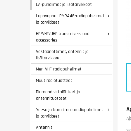
LA-puhelimet ja lisätarvikkeet
Lupavapaat PMR446-radiopuhelimet

ja tarvikkeet
HF/VHF/UHF transceivers and

accessories
Vastaanottimet, antennit ja
lisätarvikkeet
Meri-VHF-radiopuhelimet
Muut radiotuotteet
Diamond virtalähteet ja
antennituotteet
A
Yaesu ja Icom ilmailuradiopuhelimet

ja tarvikkeet
Aj
Antennit
se