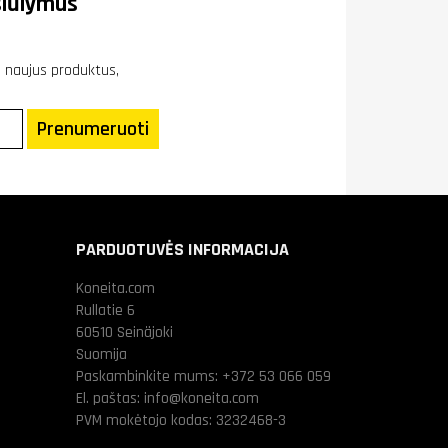
iūlymus
ie naujus produktus,
Prenumeruoti
PARDUOTUVĖS INFORMACIJA
Koneita.com
Rullatie 6
60510 Seinäjoki
Suomija
Paskambinkite mums:
+372 53 066 059
El. paštas:
info@koneita.com
PVM mokėtojo kodas: 3232468-3