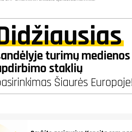
Didžiausias
sandėlyje turimų medienos 
apdirbimo staklių
asirinkimas Šiaurės Europoje