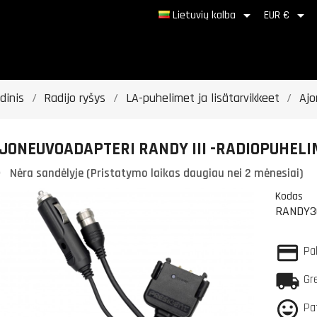


Lietuvių kalba
EUR €
dinis
Radijo ryšys
LA-puhelimet ja lisätarvikkeet
Ajo
JONEUVOADAPTERI RANDY III -RADIOPUHELI
Nėra sandėlyje (Pristatymo laikas daugiau nei 2 mėnesiai)
Kodas
RANDY3
Pa
Gr
Pa