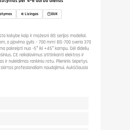
tatymas per 4–6 darbo dienas
tatymas
Lizingas
DUK
kšta kokybe kaip ir mažesni BS serijos modeliai.
 mm, o pjovimo gylis - 700 mm! BS-700 sveria 370
lima pakreipti nuo -5° iki +45° kampu. Dėl didelių
nius. CE reikalavimus atitinkanti elektros ir
 ir nuleidimas rankiniu ratu. Plieninis šepetys.
, skirtos profesionaliam naudojimui. Aukščiausia