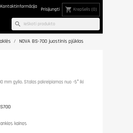
Kontaktinformācija
shopping_cart
Prisijungti
Krepšelis
(0)
search
aklės
NOVA BS-700 juostinis pjūklas
700 mm gylio. Stalas pakreipiamas nuo -5° iki
S700
lankios kainos