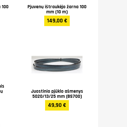
a 100
Pjuvenų ištraukėjo žarna 100
mm (10 m)
149,00 €
is
ių
Juostinio pjūklo ašmenys
5020/13/25 mm (BS700)
49,90 €