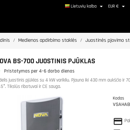


Lietuvių kalba
EUR €
dinis
Medienos apdirbimo staklės
Juostinės pjovimo st
OVA BS-700 JUOSTINIS PJŪKLAS
Pristatymas per 4–6 darbo dienas
delis juostinis pjūklas su 4 kW varikliu. Pjauna iki 430 mm aukščio ir 
5°. Tikslūs ribotuvai ir CE sauga.
Kodas
VSAHAB
Pa