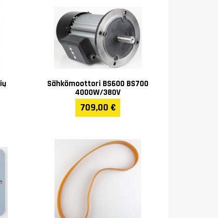
ių
Sähkömoottori BS600 BS700
m
4000W/380V
709,00 €