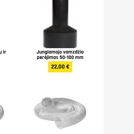
 ir
Jungiamojo vamzdžio
perėjimas 50-100 mm
22,00 €