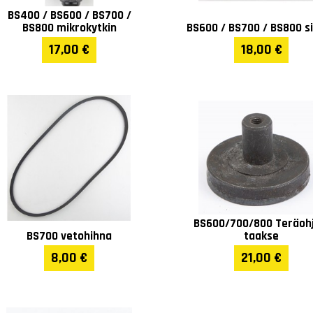
BS400 / BS600 / BS700 /
BS800 mikrokytkin
BS600 / BS700 / BS800 s
17,00 €
18,00 €
BS600/700/800 Teräohj
BS700 vetohihna
taakse
8,00 €
21,00 €