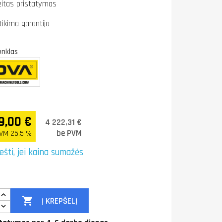
eitas pristatymas
tikima garantija
enklas
9,00 €
4 222,31 €
be PVM
VM 25.5 %
ešti, jei kaina sumažės

Į KREPŠELĮ