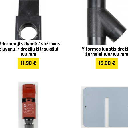
ždaromoji sklendė / vožtuvas
pjuvenų ir drožlių ištraukėjui
Y formos jungtis drožl
100 mm
žarnelei 100/100 m
11,90 €
15,00 €