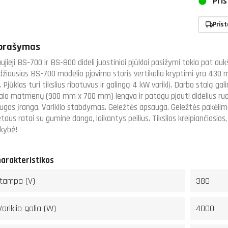
Pris
Pris
prašymas
ujieji BS-700 ir BS-800 dideli juostiniai pjūklai pasižymi tokia pat au
džiausias BS-700 modelio pjovimo storis vertikalia kryptimi yra 430
. Pjūklas turi tikslius ribotuvus ir galingą 4 kW variklį. Darbo stalą ga
alo matmenų (900 mm x 700 mm) lengva ir patogu pjauti didelius ruoši
ugos įranga. Variklio stabdymas. Geležtės apsauga. Geležtės pakėlimas
taus ratai su gumine danga, laikantys peilius. Tikslios kreipiančiosios
kybė!
arakteristikos
Įtampa (V)
380
Variklio galia (W)
4000