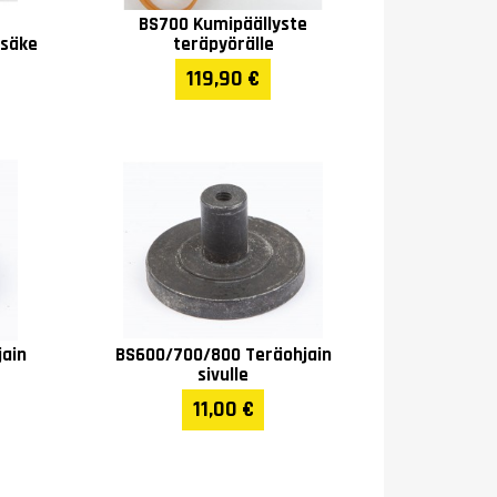
BS700 Kumipäällyste
isäke
teräpyörälle
119,90 €
ain
BS600/700/800 Teräohjain
sivulle
11,00 €