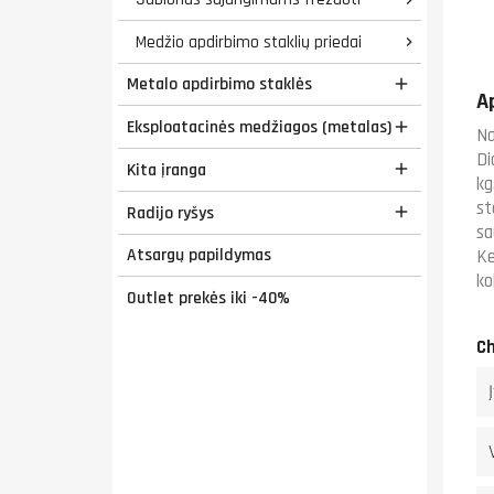
Medžio apdirbimo staklių priedai

Metalo apdirbimo staklės

A
Eksploatacinės medžiagos (metalas)

Na
Di
Kita įranga

kg
st
Radijo ryšys

sa
Atsargų papildymas
Ke
ko
Outlet prekės iki -40%
Ch