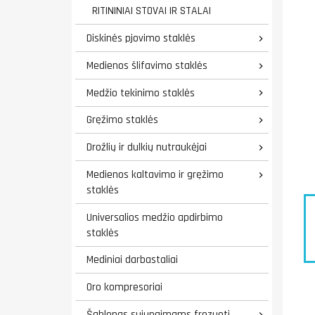
RITININIAI STOVAI IR STALAI
Diskinės pjovimo staklės

Medienos šlifavimo staklės

Medžio tekinimo staklės

Gręžimo staklės

Drožlių ir dulkių nutraukėjai

Medienos kaltavimo ir gręžimo

staklės
Universalios medžio apdirbimo
staklės
Mediniai darbastaliai
Oro kompresoriai
Šablonas sujungimams frezuoti
