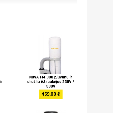
9-38
NOVA FM-300 pjuvenų ir
ir
drožlių ištraukėjas 230V /
380V
469,00 €