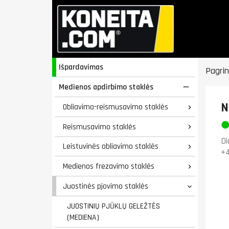
Išpardavimas
Pagrin
Medienos apdirbimo staklės

N
Obliavimo-reismusavimo staklės

Reismusavimo staklės

Di
Leistuvinės obliavimo staklės

+4
Medienos frezavimo staklės

Juostinės pjovimo staklės

JUOSTINIŲ PJŪKLŲ GELEŽTĖS
(MEDIENA)