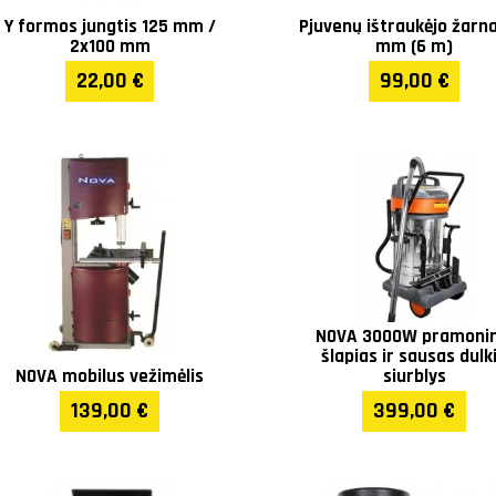
Y formos jungtis 125 mm /
Pjuvenų ištraukėjo žarn
2x100 mm
mm (6 m)
22,00 €
99,00 €
NOVA 3000W pramonin
šlapias ir sausas dulk
NOVA mobilus vežimėlis
siurblys
139,00 €
399,00 €