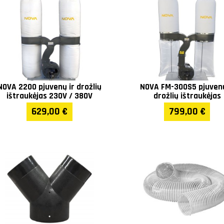
Garantija
1 metų
NOVA 2200 pjuvenų ir drožlių
NOVA FM-300S5 pjuvenų
ištraukėjas 230V / 380V
drožlių ištraukėjas
629,00 €
799,00 €