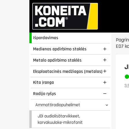
Išpardavimas
Pagrin
ED7 k
Medienos apdirbimo staklės

Metalo apdirbimo staklės

J
Eksploatacinės medžiagos (metalas)

Kita įranga

3,
Radijo ryšys

Ammattiradiopuhelimet

JDI audiolisätarvikkeet,
korvakuuloke-mikrofonit