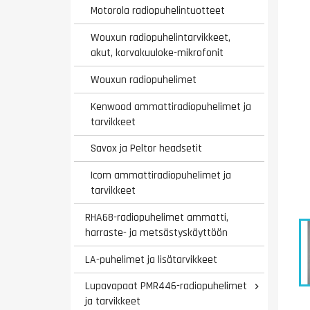
Motorola radiopuhelintuotteet
Wouxun radiopuhelintarvikkeet,
akut, korvakuuloke-mikrofonit
Wouxun radiopuhelimet
Kenwood ammattiradiopuhelimet ja
tarvikkeet
Savox ja Peltor headsetit
Icom ammattiradiopuhelimet ja
tarvikkeet
RHA68-radiopuhelimet ammatti,
harraste- ja metsästyskäyttöön
LA-puhelimet ja lisätarvikkeet
Lupavapaat PMR446-radiopuhelimet

ja tarvikkeet