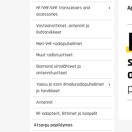
A
HF/VHF/UHF transceivers and

accessories
Vastaanottimet, antennit ja
lisätarvikkeet
Meri-VHF-radiopuhelimet
Muut radiotuotteet
Diamond virtalähteet ja
antennituotteet
p
Yaesu ja Icom ilmailuradiopuhelimet

ja tarvikkeet
Antennit
RF-adapterit, liittimet ja kaapelit
Atsargų papildymas