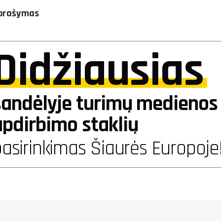
prašymas
Didžiausias
sandėlyje turimų medienos 
apdirbimo staklių
asirinkimas Šiaurės Europoje