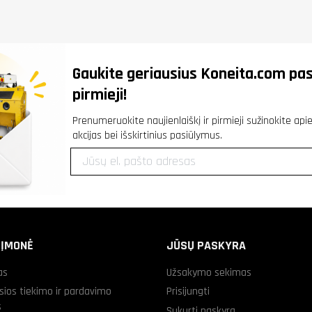
Gaukite geriausius
Koneita.com
pas
pirmieji!
Prenumeruokite naujienlaiškį ir pirmieji sužinokite ap
akcijas bei išskirtinius pasiūlymus.
 ĮMONĖ
JŪSŲ PASKYRA
as
Užsakymo sekimas
sios tiekimo ir pardavimo
Prisijungti
s
Sukurti paskyrą