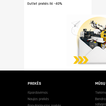
Outlet prekės iki -40%
PREKĖS
MŪSŲ
Išpardavimas
Tiekim
Naujos prekės
Bendro
sąlygo
Populiariausios prekės