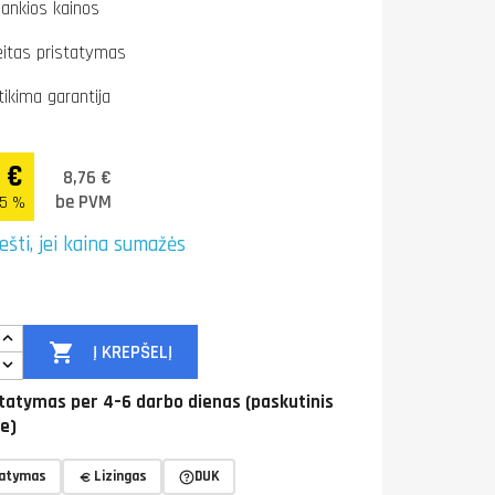
lankios kainos
eitas pristatymas
tikima garantija
0 €
8,76 €
be PVM
.5 %
ešti, jei kaina sumažės

Į KREPŠELĮ
tatymas per 4–6 darbo dienas (paskutinis
je)
tatymas
Lizingas
DUK