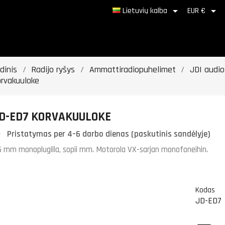


Lietuvių kalba
EUR €
dinis
Radijo ryšys
Ammattiradiopuhelimet
JDI audio
orvakuuloke
D-ED7 KORVAKUULOKE
Pristatymas per 4–6 darbo dienas (paskutinis sandėlyje)
5 mm monoplugilla, sopii mm. Motorola VX-sarjan monofoneihin.
Kodas
JD-ED7