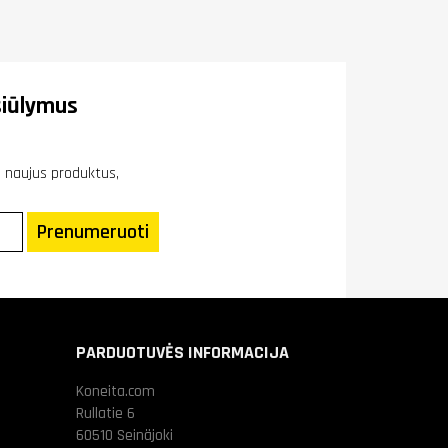
iūlymus
ie naujus produktus,
Prenumeruoti
PARDUOTUVĖS INFORMACIJA
Koneita.com
Rullatie 6
60510 Seinäjoki