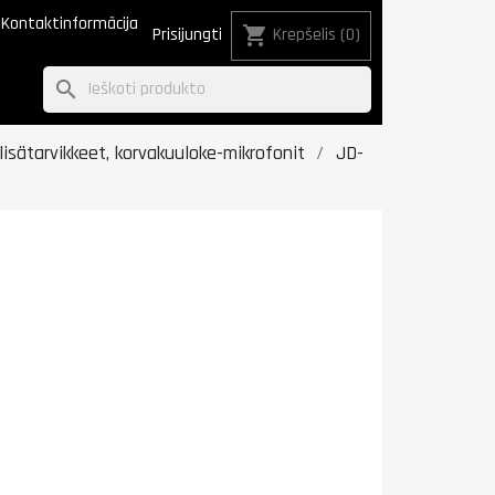
Kontaktinformācija
shopping_cart
Prisijungti
Krepšelis
(0)
search
lisätarvikkeet, korvakuuloke-mikrofonit
JD-