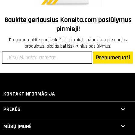
Gaukite geriausius
Koneita.com
pasiūlymus
pirmieji!
Prenumeruokite naujienlaiškį ir pirmieji sužinokite apie naujus
produktus, akcijas bei išskirtinius pasiūlymus.
Prenumeruoti
KONTAKTINFORMĀCIJA

PREKĖS

MŪSŲ ĮMONĖ