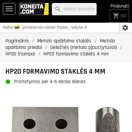
Prisijungti
search
shopping_cart
(0)
settings
Kalba:
, pristatymas
United States
, valiuta:
€
Pagrindinis
Metalo apdirbimo staklės
Metalo
apdirbimo priedai
Geležtės (metalo pjaustytuvai)
HP20 štampai
HP20 formavimo staklės 4 mm
HP20 FORMAVIMO STAKLĖS 4 MM
Pristatymas per 4–6 darbo dienas