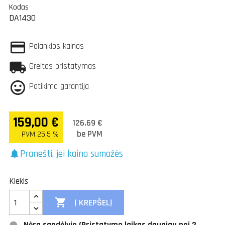
Kodas
DA1430
Palankios kainos
Greitas pristatymas
Patikima garantija
159,00 €
126,69 €
be PVM
PVM 25.5 %
Pranešti, jei kaina sumažės
notifications
Kiekis

Į KREPŠELĮ