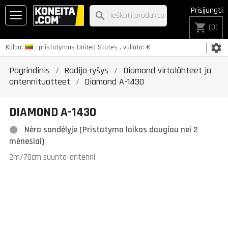
Prisijungti
search
shopping_cart
(0)
settings
Kalba:
, pristatymas
United States
, valiuta:
€
Pagrindinis
Radijo ryšys
Diamond virtalähteet ja
antennituotteet
Diamond A-1430
DIAMOND A-1430
Nėra sandėlyje (Pristatymo laikas daugiau nei 2
mėnesiai)
2m/70cm suunta-antenni