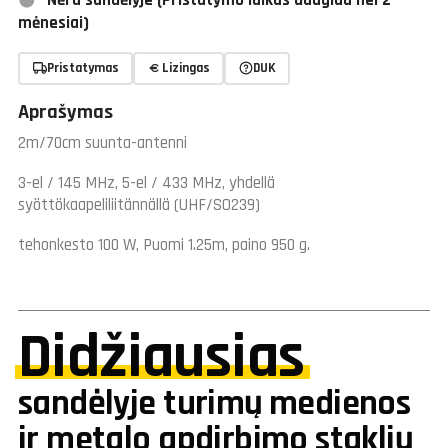
Nėra sandėlyje (Pristatymo laikas daugiau nei 2
mėnesiai)
Pristatymas
Lizingas
DUK
Aprašymas
2m/70cm suunta-antenni
3-el / 145 MHz, 5-el / 433 MHz, yhdellä
syöttökaapeliliitännällä (UHF/SO239)
tehonkesto 100 W, Puomi 1.25m, paino 950 g.
Didžiausias
sandėlyje turimų medienos
ir metalo apdirbimo staklių