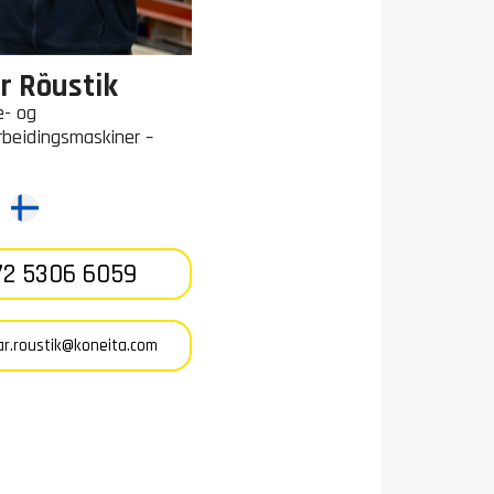
r Rõustik
e- og
rbeidingsmaskiner –
2 5306 6059
r.roustik@koneita.com