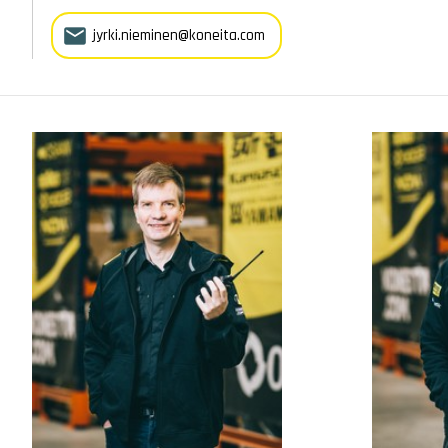

jyrki.nieminen@koneita.com