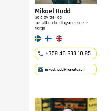
Mikael Hudd
Salg av tre- og
metallbearbeidingsmaskiner –
Norge
+358 40 833 10 85


mikael.hudd@koneita.com