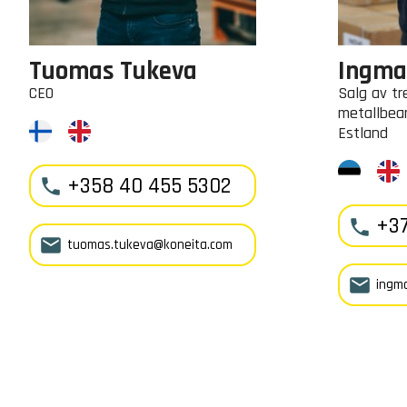
Tuomas Tukeva
Ingma
CEO
Salg av tr
metallbea
Estland
+358 40 455 5302

+37


tuomas.tukeva@koneita.com

ingma