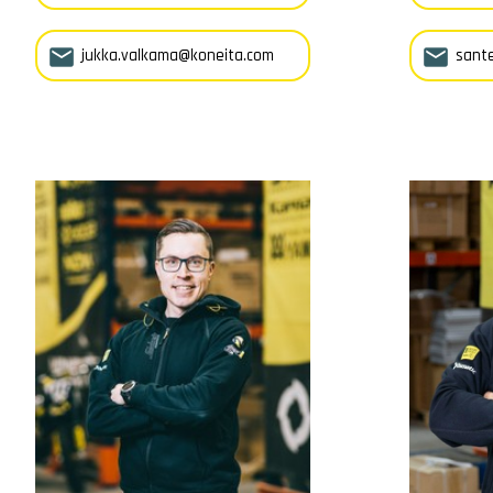


jukka.valkama@koneita.com
sante