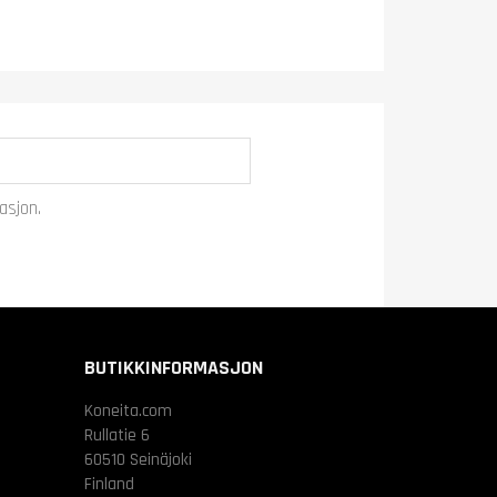
asjon.
BUTIKKINFORMASJON
Koneita.com
Rullatie 6
60510 Seinäjoki
Finland