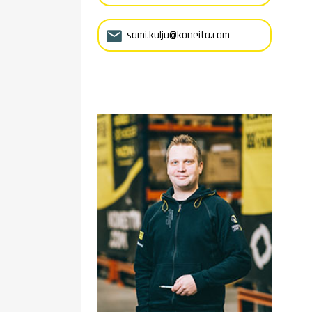

sami.kulju@koneita.com