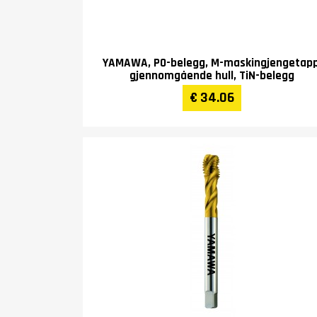
YAMAWA, PO-belegg, M-maskingjengetapp
gjennomgående hull, TiN-belegg
€ 34.06