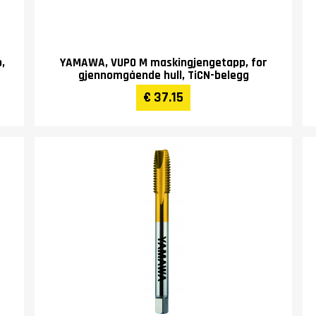
,
YAMAWA, VUPO M maskingjengetapp, for
gjennomgående hull, TiCN-belegg
€ 37.15