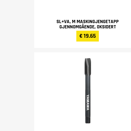
SL+VA, M MASKINGJENGETAPP
GJENNOMGÅENDE, OKSIDERT
€ 19.65