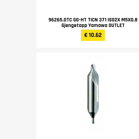
96265.0TC GG-HT TICN 371 ISO2X M5X0.8
Gjengetapp Yamawa OUTLET
€ 10.62