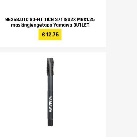
96268.0TC GG-HT TICN 371 ISO2X M8X1.25
maskingjengetapp Yamawa OUTLET
€ 12.76