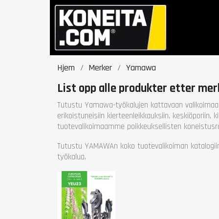
Hjem
Merker
Yamawa
List opp alle produkter etter m
Tutustu Yamawa-työkalujen kattavaan valikoimaan 
erikoistuneisiin kierteenleikkauksiin, keskiöporiin,
tuotevalikoimaamme poikkeuksellisten koneistusra
Tutustu YAMAWAn koko tuotevalikoiman katalogi
työkalua.