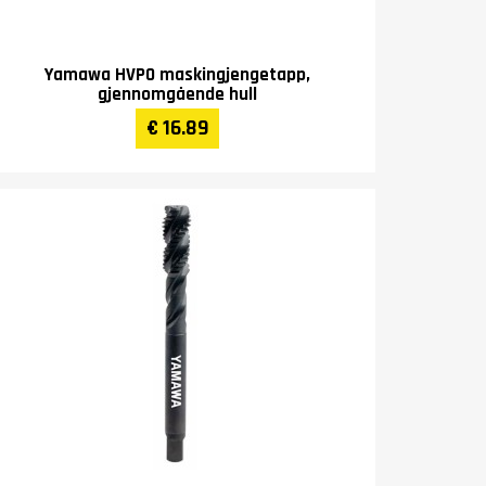
Yamawa HVPO maskingjengetapp,
gjennomgående hull
€ 16.89