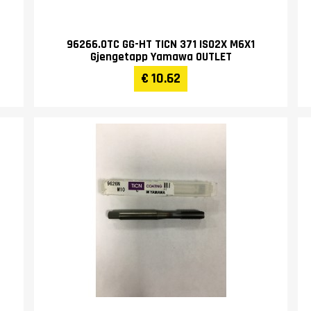
96266.0TC GG-HT TICN 371 ISO2X M6X1
Gjengetapp Yamawa OUTLET
€ 10.62