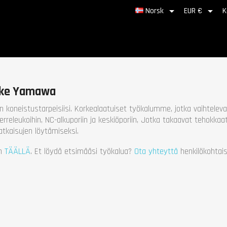


Norsk
EUR €
K
erke Yamawa
koneistustarpeisiisi. Korkealaatuiset työkalumme, jotka vaihtelevat
 kierreleukoihin, NC-alkuporiin ja keskiöporiin, Jotka takaavat tehokka
tkaisujen löytämiseksi.
in
TÄÄLLÄ
. Et löydä etsimääsi työkalua?
Ota yhteyttä
henkilökohtai