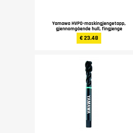
Yamawa HVPO-maskingjengetapp,
gjennomgående hull, fingjenge
€ 23.48