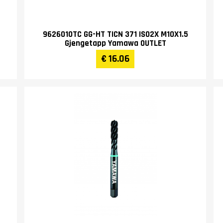
9626010TC GG-HT TICN 371 ISO2X M10X1.5
Gjengetapp Yamawa OUTLET
€ 16.06