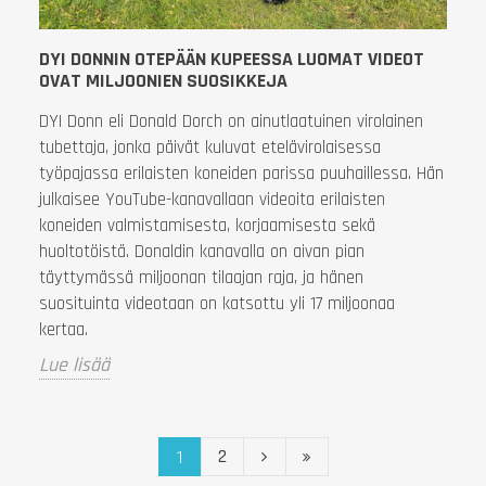
DYI DONNIN OTEPÄÄN KUPEESSA LUOMAT VIDEOT
OVAT MILJOONIEN SUOSIKKEJA
DYI Donn eli Donald Dorch on ainutlaatuinen virolainen
tubettaja, jonka päivät kuluvat etelävirolaisessa
työpajassa erilaisten koneiden parissa puuhaillessa. Hän
julkaisee YouTube-kanavallaan videoita erilaisten
koneiden valmistamisesta, korjaamisesta sekä
huoltotöistä. Donaldin kanavalla on aivan pian
täyttymässä miljoonan tilaajan raja, ja hänen
suosituinta videotaan on katsottu yli 17 miljoonaa
kertaa.
Lue lisää
2
1