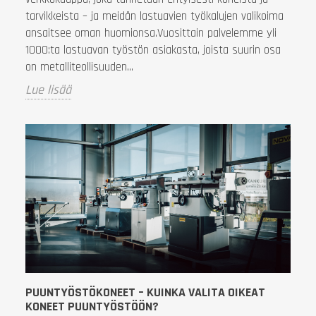
tarvikkeista – ja meidän lastuavien työkalujen valikoima
ansaitsee oman huomionsa.Vuosittain palvelemme yli
1000:ta lastuavan työstön asiakasta, joista suurin osa
on metalliteollisuuden...
Lue lisää
PUUNTYÖSTÖKONEET – KUINKA VALITA OIKEAT
KONEET PUUNTYÖSTÖÖN?