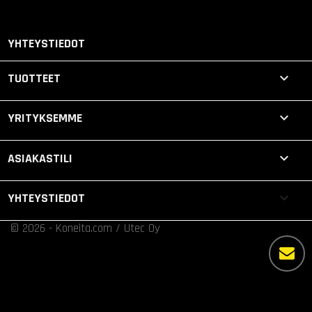
YHTEYSTIEDOT

TUOTTEET

YRITYKSEMME

ASIAKASTILI
keyboard_arrow_down
YHTEYSTIEDOT
© 2026 - Koneita.com / Utec Oy