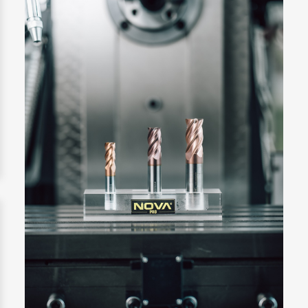
Lastuavien työkalujen valinta metallintyöstössä –
keskeiset tekijät ja käytännön ohjeet
Metallintyöstössä lastuavien työkalujen oikea valinta on
yksi merkittävimmistä tekijöistä tuotannon tehokkuuden,...
Lue lisää