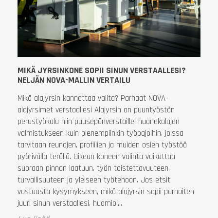
MIKÄ JYRSINKONE SOPII SINUN VERSTAALLESI?
NELJÄN NOVA-MALLIN VERTAILU
Mikä alajyrsin kannattaa valita? Parhaat NOVA-
alajyrsimet verstaallesi Alajyrsin on puuntyöstön
perustyökalu niin puusepänverstaille, huonekalujen
valmistukseen kuin pienempiinkin työpajoihin, joissa
tarvitaan reunojen, profiilien ja muiden osien työstöä
pyörivällä terällä. Oikean koneen valinta vaikuttaa
suoraan pinnan laatuun, työn toistettavuuteen,
turvallisuuteen ja yleiseen työtehoon. Jos etsit
vastausta kysymykseen, mikä alajyrsin sopii parhaiten
juuri sinun verstaallesi, huomioi...