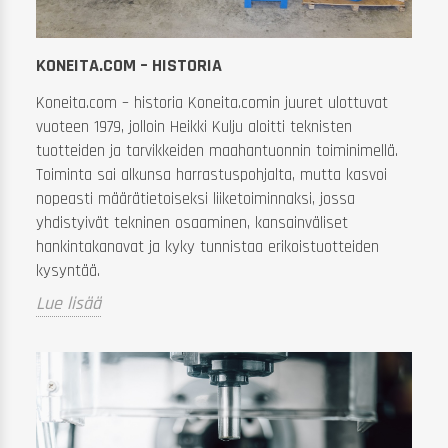
m
Me
KONEITA.COM – HISTORIA
lo
Lu
Koneita.com – historia Koneita.comin juuret ulottuvat
vuoteen 1979, jolloin Heikki Kulju aloitti teknisten
tuotteiden ja tarvikkeiden maahantuonnin toiminimellä.
Toiminta sai alkunsa harrastuspohjalta, mutta kasvoi
nopeasti määrätietoiseksi liiketoiminnaksi, jossa
yhdistyivät tekninen osaaminen, kansainväliset
hankintakanavat ja kyky tunnistaa erikoistuotteiden
kysyntää.
Lue lisää