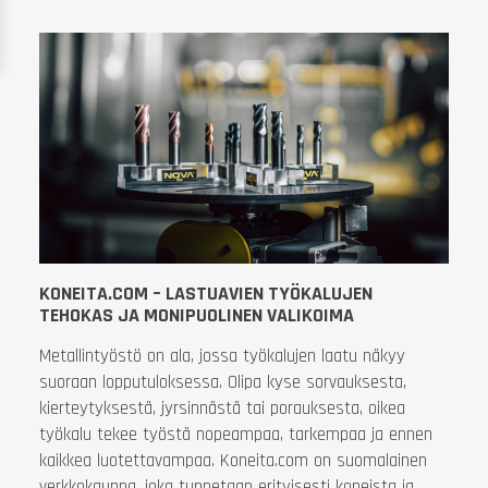
KONEITA.COM – LASTUAVIEN TYÖKALUJEN
TEHOKAS JA MONIPUOLINEN VALIKOIMA
Metallintyöstö on ala, jossa työkalujen laatu näkyy
suoraan lopputuloksessa. Olipa kyse sorvauksesta,
kierteytyksestä, jyrsinnästä tai porauksesta, oikea
työkalu tekee työstä nopeampaa, tarkempaa ja ennen
kaikkea luotettavampaa. Koneita.com on suomalainen
verkkokauppa, joka tunnetaan erityisesti koneista ja