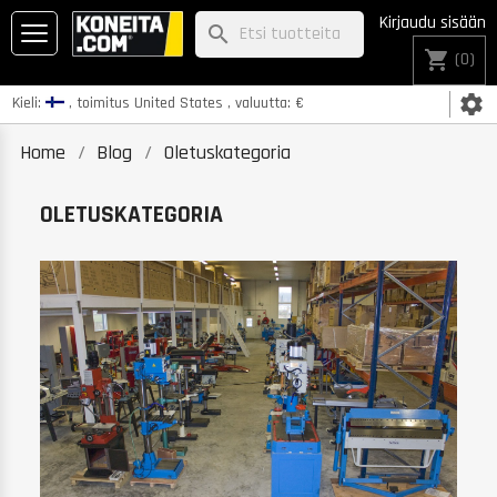
Kirjaudu sisään
search
shopping_cart
(0)
settings
Kieli:
, toimitus
United States
, valuutta:
€
Home
Blog
Oletuskategoria
OLETUSKATEGORIA
K