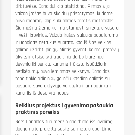
Pjovimo įrankių pasirinkimas metalo apdirbime –
dirbtuvėse, Donaldui kilo atsitiktinai. Pirmasis jo
pagrindiniai veiksniai ir praktinės rekomendacijos
vaizdo įrašas buvo skaidrių pristatymas, kuriame
buvo rodoma, kaip sukuriamas triratis motociklas.
Metalo apdirbime tinkamas pjovimo įrankių pasirinkimas yra
Šia mašina žiemą galima stumdyti sniegą, o vasarą
vienas svarbiausių veiksnių, lemiančių gamybos
– vežti krovinius. Vaizdo įrašas sulaukė populiarumo
efektyvumą,...
ir Donaldas netrukus suprato, kad iš šios veiklos
Skaityti daugiau
galima uždirbti pinigų. Mintis gyventi kaime, protėvių
ūkyje, ir atsisakyti tradicinio darbo biure nuo
devynių iki penkių, kuriame trūksta įspūdžių ir
netikėtumų, buvo lemiamas veiksnys. Donaldas
tapo tinklalaidininku, galinčiu kasdien dalintis su
pasauliu savo aktyviąja veikla, kuri jam patinka ir
kuriai jis iš tiesų yra gabus.
Reiklius projektus į gyvenimą pašaukia
praktinis poreikis
Nors Donaldas turi medžio apdirbimo išsilavinimą,
dauguma jo projektų susiję su metalo apdirbimu.