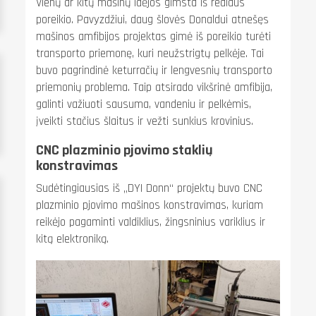
Vienų ar kitų mašinų idėjos gimsta iš realaus
poreikio. Pavyzdžiui, daug šlovės Donaldui atnešęs
mašinos amfibijos projektas gimė iš poreikio turėti
transporto priemonę, kuri neužstrigtų pelkėje. Tai
buvo pagrindinė keturračių ir lengvesnių transporto
priemonių problema. Taip atsirado vikšrinė amfibija,
galinti važiuoti sausuma, vandeniu ir pelkėmis,
įveikti stačius šlaitus ir vežti sunkius krovinius.
CNC plazminio pjovimo staklių
konstravimas
Sudėtingiausias iš „DYI Donn“ projektų buvo CNC
plazminio pjovimo mašinos konstravimas, kuriam
reikėjo pagaminti valdiklius, žingsninius variklius ir
kitą elektroniką.