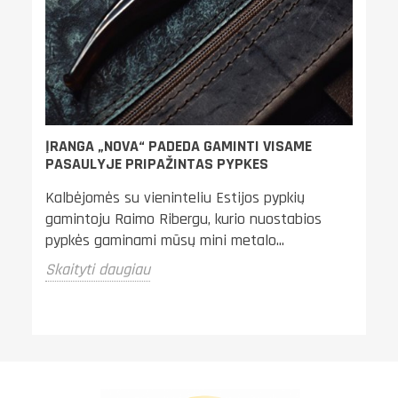
GR
i
TE
ų
Ši
pu
ti
ĮRANGA „NOVA“ PADEDA GAMINTI VISAME
PASAULYJE PRIPAŽINTAS PYPKES
Sk
Kalbėjomės su vieninteliu Estijos pypkių
gamintoju Raimo Ribergu, kurio nuostabios
pypkės gaminami mūsų mini metalo...
Skaityti daugiau