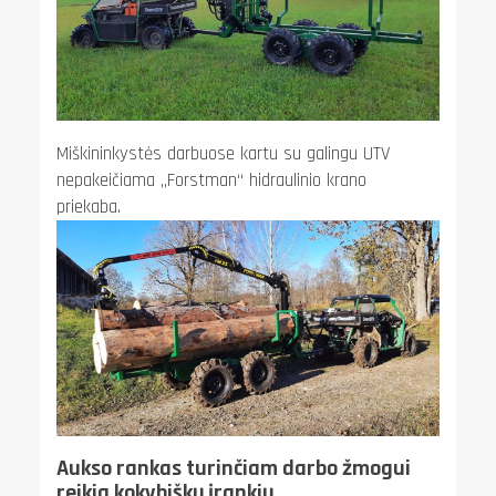
Miškininkystės darbuose kartu su galingu UTV
nepakeičiama „Forstman“ hidraulinio krano
priekaba.
Aukso rankas turinčiam darbo žmogui
reikia kokybiškų įrankių