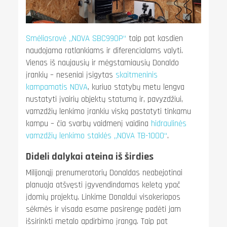
Smėliasrovė „NOVA SBC990P“
taip pat kasdien
naudojama ratlankiams ir diferencialams valyti.
Vienas iš naujausių ir mėgstamiausių Donaldo
įrankių – neseniai įsigytas
skaitmeninis
kampamatis NOVA
, kuriuo statybų metu lengva
nustatyti įvairių objektų statumą ir, pavyzdžiui,
vamzdžių lenkimo įrankiu viską pastatyti tinkamu
kampu – čia svarbų vaidmenį vaidina
hidraulinės
vamzdžių lenkimo staklės „NOVA TB-1000“
.
Dideli dalykai ateina iš širdies
Milijonąjį prenumeratorių Donaldas neabejotinai
planuoja atšvęsti įgyvendindamas keletą ypač
įdomių projektų. Linkime Donaldui visokeriopos
sėkmės ir visada esame pasirengę padėti jam
išsirinkti metalo apdirbimo įrangą. Taip pat