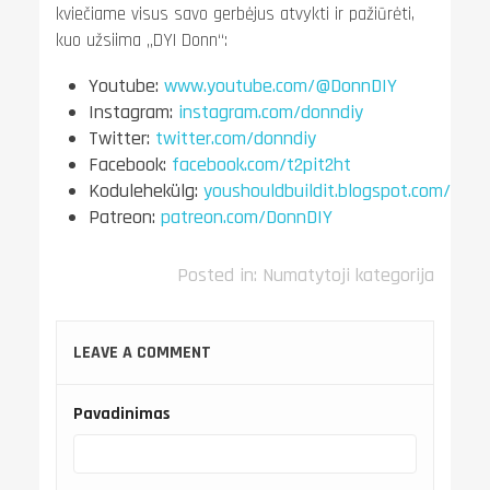
kviečiame visus savo gerbėjus atvykti ir pažiūrėti,
kuo užsiima „DYI Donn“:
Youtube:
www.youtube.com/@DonnDIY
Instagram:
instagram.com/donndiy
Twitter:
twitter.com/donndiy
Facebook:
facebook.com/t2pit2ht
Kodulehekülg:
youshouldbuildit.blogspot.com/
Patreon:
patreon.com/DonnDIY
Posted in:
Numatytoji kategorija
LEAVE A COMMENT
Pavadinimas