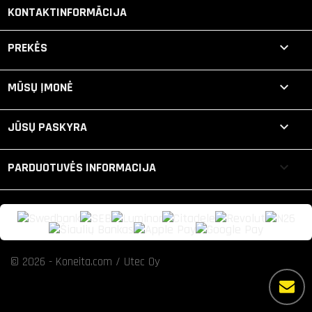
KONTAKTINFORMĀCIJA

PREKĖS

MŪSŲ ĮMONĖ

JŪSŲ PASKYRA
keyboard_arrow_down
PARDUOTUVĖS INFORMACIJA
© 2026 - Koneita.com / Utec Oy