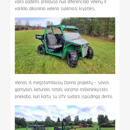
vairo padėtis priklauso nuo diferencialo velenų ir
variklio alkūninio veleno sukimosi krypties.
Vienas iš mėgstamiausių Donno projektų – savos
gamybos keturiais ratais varoma miškininkystės
priekaba, kuri kartu su UTV sudaro įspūdingą derinį.