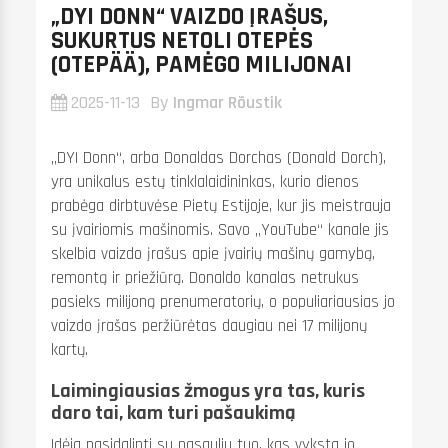
į
„DYI DONN“ VAIZDO ĮRAŠUS,
SUKURTUS NETOLI OTEPĖS
Me
(OTEPÄÄ), PAMĖGO MILIJONAI
ti
Sk
2025-11-13
By
Ingmar Rõustik
„DYI Donn“, arba Donaldas Dorchas (Donald Dorch),
yra unikalus estų tinklalaidininkas, kurio dienos
prabėga dirbtuvėse Pietų Estijoje, kur jis meistrauja
su įvairiomis mašinomis. Savo „YouTube“ kanale jis
skelbia vaizdo įrašus apie įvairių mašinų gamybą,
remontą ir priežiūrą. Donaldo kanalas netrukus
pasieks milijoną prenumeratorių, o populiariausias jo
vaizdo įrašas peržiūrėtas daugiau nei 17 milijonų
kartų.
Laimingiausias žmogus yra tas, kuris
daro tai, kam turi pašaukimą
Idėja pasidalinti su pasauliu tuo, kas vyksta jo