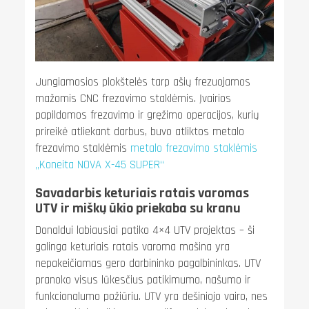
Jungiamosios plokštelės tarp ašių frezuojamos
mažomis CNC frezavimo staklėmis. Įvairios
papildomos frezavimo ir gręžimo operacijos, kurių
prireikė atliekant darbus, buvo atliktos metalo
frezavimo staklėmis
metalo frezavimo staklėmis
„Koneita NOVA X-45 SUPER“
Savadarbis keturiais ratais varomas
UTV ir miškų ūkio priekaba su kranu
Donaldui labiausiai patiko 4×4 UTV projektas – ši
galinga keturiais ratais varoma mašina yra
nepakeičiamas gero darbininko pagalbininkas. UTV
pranoko visus lūkesčius patikimumo, našumo ir
funkcionalumo požiūriu. UTV yra dešiniojo vairo, nes