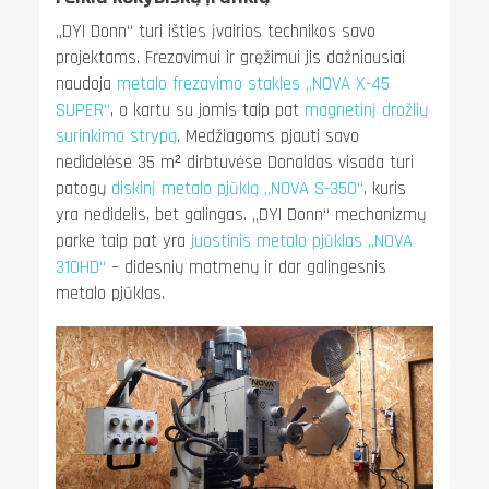
„DYI Donn“ turi išties įvairios technikos savo
projektams. Frezavimui ir gręžimui jis dažniausiai
naudoja
metalo frezavimo stakles „NOVA X-45
SUPER“
, o kartu su jomis taip pat
magnetinį drožlių
surinkimo strypą
. Medžiagoms pjauti savo
nedidelėse 35 m² dirbtuvėse Donaldas visada turi
patogų
diskinį metalo pjūklą „NOVA S-350“
, kuris
yra nedidelis, bet galingas. „DYI Donn“ mechanizmų
parke taip pat yra
juostinis metalo pjūklas „NOVA
310HD“
– didesnių matmenų ir dar galingesnis
metalo pjūklas.