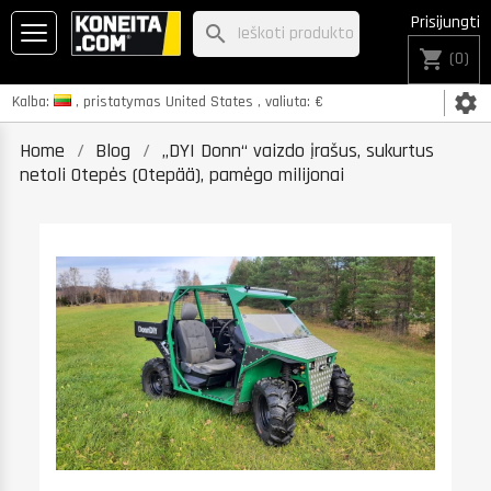
Prisijungti
search
shopping_cart
(0)
settings
Kalba:
, pristatymas
United States
, valiuta:
€
Home
Blog
„DYI Donn“ vaizdo įrašus, sukurtus
netoli Otepės (Otepää), pamėgo milijonai
K