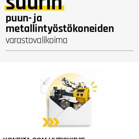
suurin
puun- ja
metallintyöstökoneiden
varastovalikoima