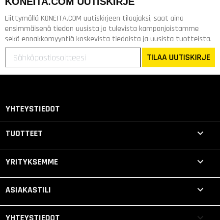
KONEITA.COM UUTISKIRJE
Liittymällä KONEITA.COM uutiskirjeen tilaajaksi, saat aina
ensimmäisenä tiedon uusista ja tulevista kampanjoistamme
sekä ennakkomyyntiä koskevista tiedoista ja uusista tuotteista.
TILAA UUTISKIRJE
YHTEYSTIEDOT

TUOTTEET

YRITYKSEMME

ASIAKASTILI
keyboard_arrow_down
YHTEYSTIEDOT