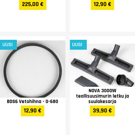
225,00 €
12,90 €
UUSI
UUSI
NOVA 3000W
teollisuusimurin letku ja
BDS6 Vetohihna - O-680
suulakesarja
12,90 €
39,90 €