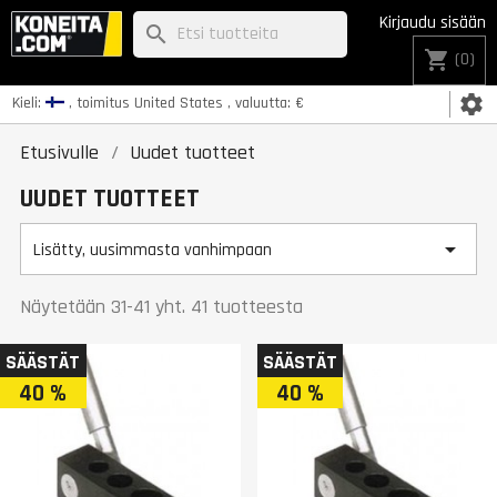
Kirjaudu sisään
search
shopping_cart
(0)
settings
Kieli:
, toimitus
United States
, valuutta:
€
Etusivulle
Uudet tuotteet
UUDET TUOTTEET

Lisätty, uusimmasta vanhimpaan
Näytetään 31-41 yht. 41 tuotteesta
SÄÄSTÄT
SÄÄSTÄT
40 %
40 %