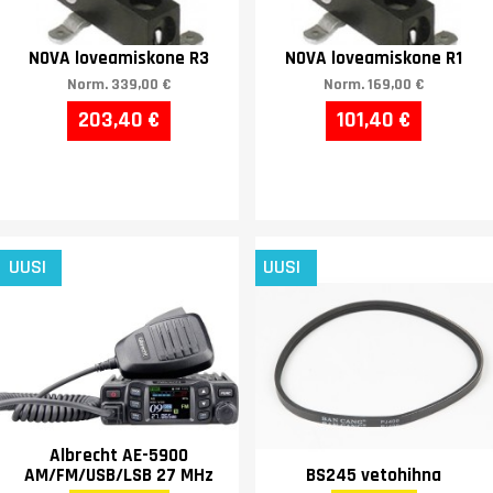
NOVA loveamiskone R3
NOVA loveamiskone R1
Norm.
339,00 €
Norm.
169,00 €
203,40 €
101,40 €
UUSI
UUSI
Albrecht AE-5900
AM/FM/USB/LSB 27 MHz
BS245 vetohihna