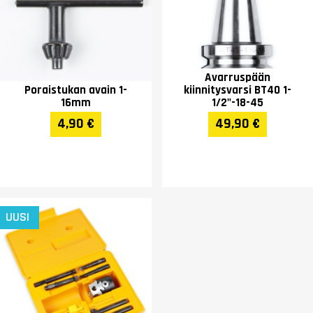
Avarruspään
Poraistukan avain 1-
kiinnitysvarsi BT40 1-
16mm
1/2"-18-45
4,90 €
49,90 €
UUSI