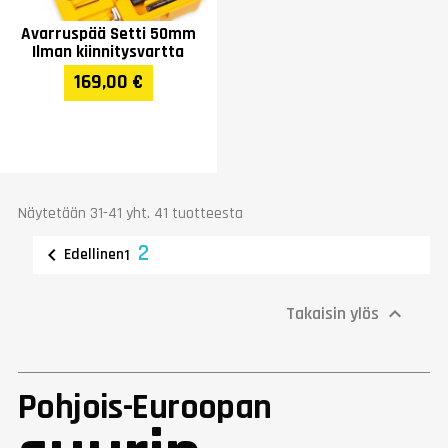
Avarruspää Setti 50mm
Ilman kiinnitysvartta
169,00 €
Näytetään 31-41 yht. 41 tuotteesta
2

Edellinen
1
Takaisin ylös

Pohjois-Euroopan