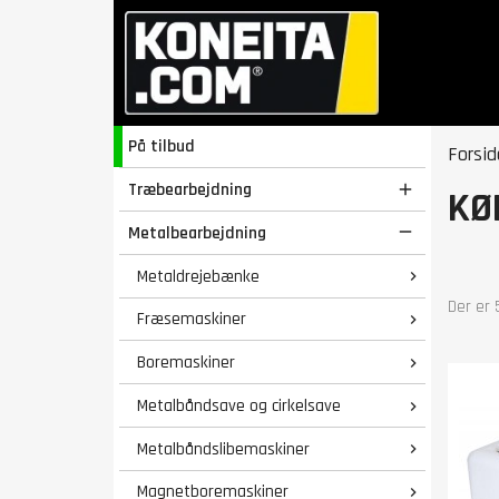
På tilbud
Forsid
Træbearbejdning

KØ
Metalbearbejdning

Metaldrejebænke

Der er 
Fræsemaskiner

Boremaskiner

Metalbåndsave og cirkelsave

Metalbåndslibemaskiner

Magnetboremaskiner
