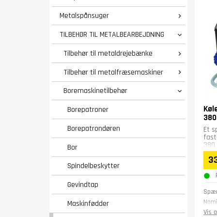
Metalspånsuger

TILBEHØR TIL METALBEARBEJDNING

Tilbehør til metaldrejebænke

Tilbehør til metalfræsemaskiner

Boremaskinetilbehør

Køl
Borepatroner
380
Borepatrondøren
Et s
fast
380 
Bor
3
Spindelbeskytter
Gevindtap
Spæn
Nomi
Maskinfødder
Tankk
Vis a