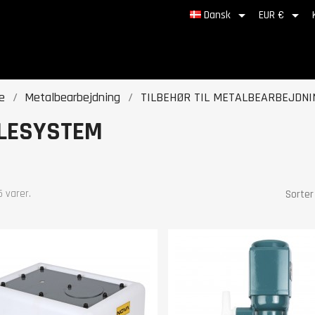


Dansk
EUR €
e
Metalbearbejdning
TILBEHØR TIL METALBEARBEJDNI
LESYSTEM
5 varer.
Sorter