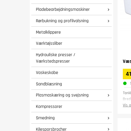
Pladebearbejdningsmaskiner

Rørbukning og profilvalsning

Metalklippere
Værktøjssliber
Hydrauliske presser /
Værkstedspresser
Væs
Vaskeskabe
41
Sandblæsning
Tankk
Plasmaskæring og svejsning

Bred
Læn
Vis a
Kompressorer
Højd
Vægt
Smedning

Gara
Kilesporsbrocher
