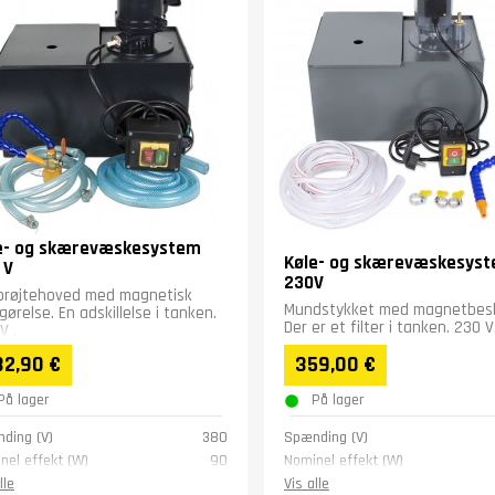
e- og skærevæskesystem
Køle- og skærevæskesys
 V
230V
prøjtehoved med magnetisk
Mundstykket med magnetbesl
gørelse. En adskillelse i tanken.
Der er et filter i tanken. 230 V
V .
32,90 €
359,00 €
På lager
På lager
ding (V)
380
Spænding (V)
nel effekt (W)
90
Nominel effekt (W)
apacitet (l)
12
Tankkapacitet (l)
lle
Vis alle