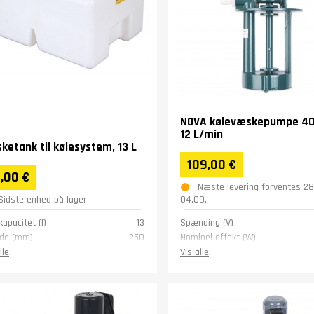
NOVA kølevæskepumpe 40
12 L/min
ketank til kølesystem, 13 L
109,00 €
,00 €
Næste levering forventes 28
Sidste enhed på lager
04.09.
apacitet (l)
13
Spænding (V)
de (mm)
250
Nominel effekt (W)
gde (mm)
360
Vægt (kg)
lle
Vis alle
e (mm)
185
 (kg)
2
nti
1 år