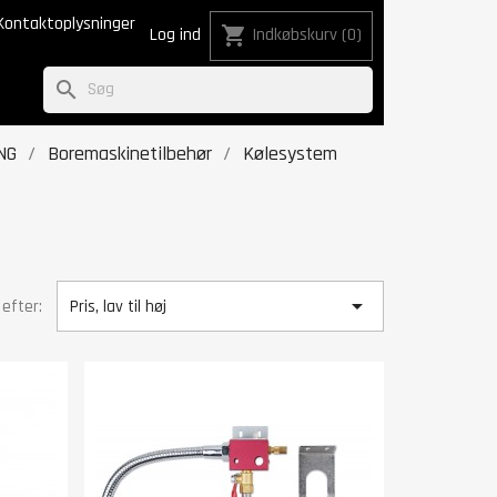
Kontaktoplysninger
shopping_cart
Log ind
Indkøbskurv
(0)
search
NG
Boremaskinetilbehør
Kølesystem

 efter:
Pris, lav til høj