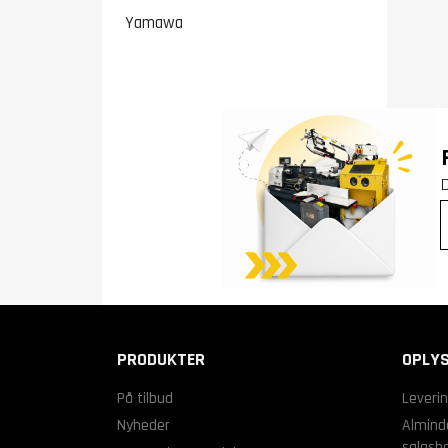
Yamawa
PRODUKTER
OPLYS
På tilbud
Leveri
Nyheder
Alminde
salgsbe