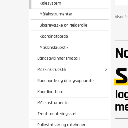
Kølesystem
Køle
Vægt
Måleinstrumenter
Gara
Viser 1
Skærevæske og gejderolie
Koordinatborde
N
Maskinskruestik
s
Båndsavklinger (metal)
Maskinskruestik

Rundborde og delingsapparater
la
Koordinatbord
me
Måleinstrumenter
T-not monteringssæt
Rullestativer og rullebaner