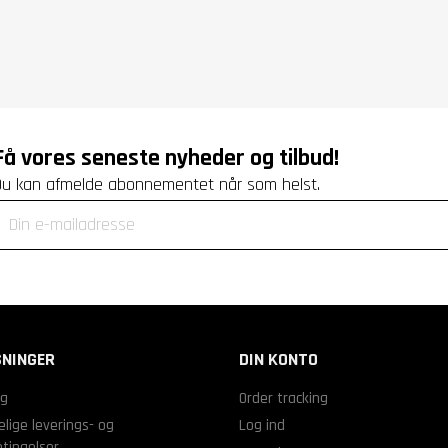
Få vores seneste nyheder og tilbud!
Du kan afmelde abonnementet når som helst.
NINGER
DIN KONTO
ng
Order tracking
lige leverings- og
Log ind
tingelser