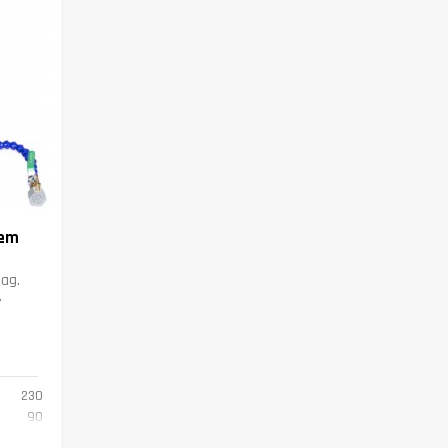
tem
ag.
.
230
90
12