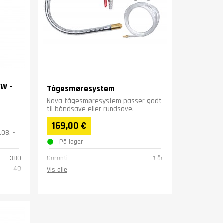
W –
Tågesmøresystem
Nova tågesmøresystem passer godt
til båndsave eller rundsave.
169,00 €
.08. -
På lager
380
Garanti
1 år
40
Vis alle
1.9