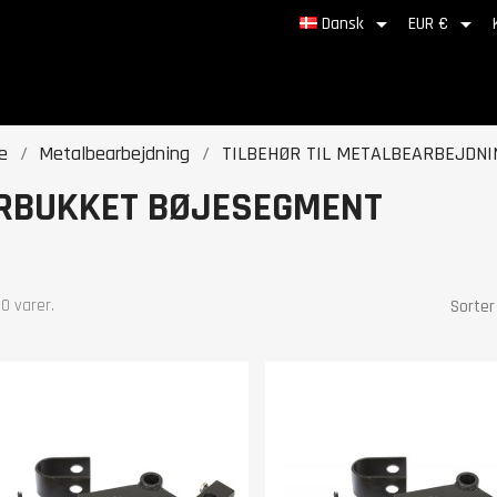


Dansk
EUR €
e
Metalbearbejdning
TILBEHØR TIL METALBEARBEJDNI
RBUKKET BØJESEGMENT
10 varer.
Sorter