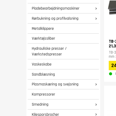
Pladebearbejdningsmaskiner

Rørbukning og profilvalsning

Metalklippere
Værktøjssliber
TB-
21,3
Hydrauliske presser /
TB-3
Værkstedspresser
mm x
Vaskeskabe
2
Sandblæsning
Plasmaskæring og svejsning

Kompressorer
Smedning

Kilesporsbrocher
