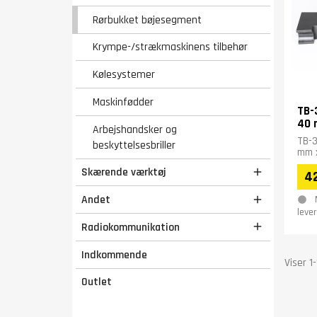
Rørbukket bøjesegment
Krympe-/strækmaskinens tilbehør
Kølesystemer
Maskinfødder
TB-
40 
Arbejshandsker og
TB-3
beskyttelsesbriller
mm x
Skærende værktøj

4
Andet

lever
Radiokommunikation

Indkommende
Viser 1
Outlet