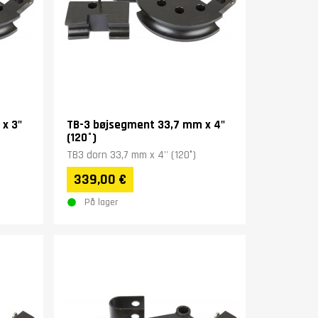
x 3"
TB-3 bøjsegment 33,7 mm x 4"
(120°)
TB3 dorn 33,7 mm x 4'' (120°)
339,00 €
På lager