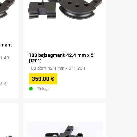
egment
TB3 bøjsegment 42,4 mm x 5"
nt 40
(120°)
TB3 dorn 42,4 mm x 5'' (120°)
359,00 €
.09. -
På lager