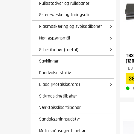
Rullestativer og rullebaner
Skærevæske og føringsolie
Plasmaskæring og svejsetilbehør

Nøglespørgsmål

Slibetilbehør (metal)

TB3
(120
Savklinger
TB3 
Rundvalse stativ
3
Blade (Metalskærere)

Sickmaskinetilbehør
Værktøjsslibertilbehør
Sandblæsningsudstyr
Metalspånsuger tilbehør