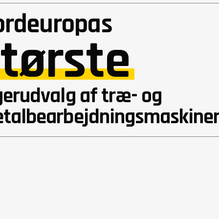
ordeuropas
tørste
gerudvalg af træ- og
talbearbejdningsmaskine