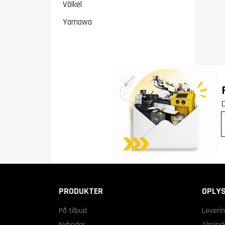
Völkel
Yamawa
PRODUKTER
OPLYS
På tilbud
Leveri
Nyheder
Alminde