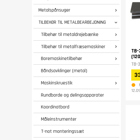
Metalspånsuger

TILBEHØR TIL METALBEARBEJDNING

Tilbehør til metaldrejebænke

Tilbehør til metalfræsemaskiner

TB-
(120
Boremaskinetilbehør

TB-3
Båndsavklinger (metal)
3
Maskinskruestik

12.0
Rundborde og delingsapparater
Koordinatbord
Måleinstrumenter
T-not monteringssæt