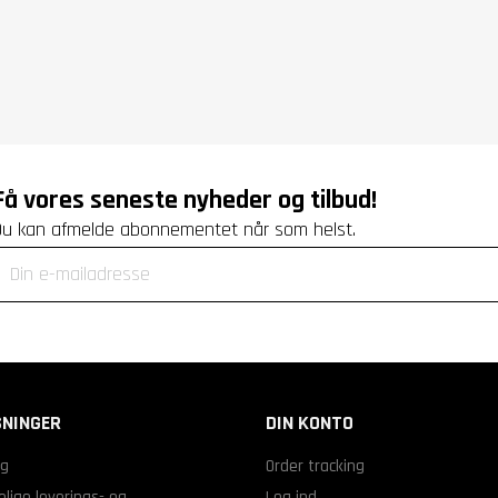
Få vores seneste nyheder og tilbud!
Du kan afmelde abonnementet når som helst.
NINGER
DIN KONTO
ng
Order tracking
lige leverings- og
Log ind