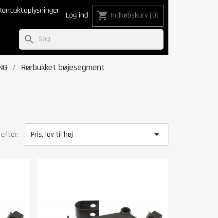
Kontaktoplysninger
shopping_cart
Log ind
Indkøbskurv
(0)
search
NG
Rørbukket bøjesegment

 efter:
Pris, lav til høj