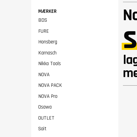
N
MÆRKER
BDS
s
FURE
Honsberg
Karnasch
la
Nikko Tools
me
NOVA
NOVA PACK
NOVA Pro
Osawa
OUTLET
Sait