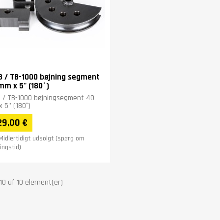
3 / TB-1000 bøjning segment
mm x 5'' (180°)
 / TB-1000 bøjningsegment 40
 5'' (180°)
29,00 €
Midlertidigt udsolgt (spørg om
ingstid)
-10 af 10 element(er)