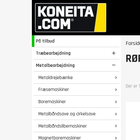
På tilbud
Forsid
Træbearbejdning

RØ
Metalbearbejdning

Metaldrejebænke

Der er 
Fræsemaskiner

Boremaskiner

Metalbåndsave og cirkelsave

Metalbåndslibemaskiner

Magnetboremaskiner
