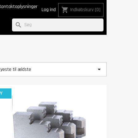
Kontaktoplysninger
shopping_cart
Log ind
Indkøbskurv
(0)
search

nyeste til ældste
Y