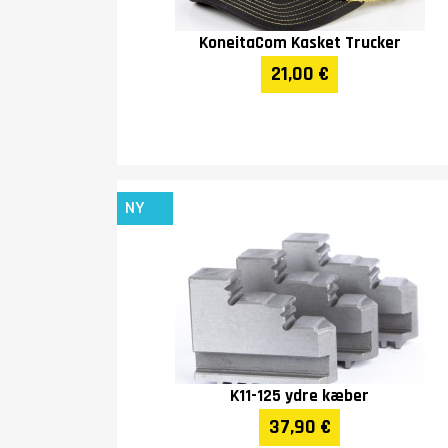
KoneitaCom Kasket Trucker
21,00 €
NY
K11-125 ydre kæber
37,90 €