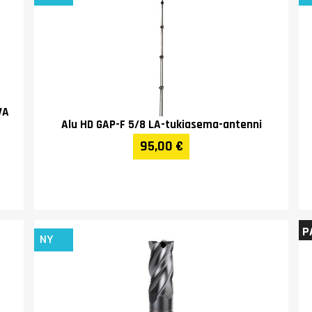
VA
Alu HD GAP-F 5/8 LA-tukiasema-antenni
95,00 €
P
NY