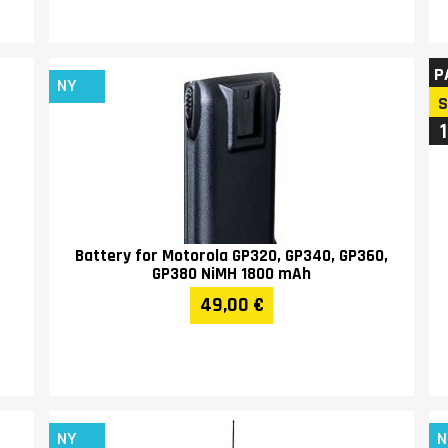
P
NY
Battery for Motorola GP320, GP340, GP360,
GP380 NiMH 1800 mAh
49,00 €
NY
N