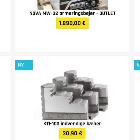
NOVA MW-32 armeringsbøjer - OUTLET
1.890,00 €
NY
N
K11-100 indvendige kæber
30,90 €