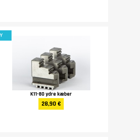
Y
K11-80 ydre kæber
28,90 €