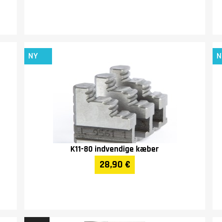
NY
N
K11-80 indvendige kæber
28,90 €