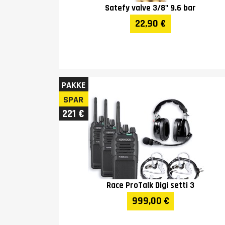
Satefy valve 3/8" 9.6 bar
22,90 €
PAKKE
SPAR
221 €
Race ProTalk Digi setti 3
999,00 €