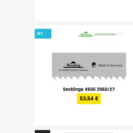
NY
Savklinge 460G 3960/27
53,54 €