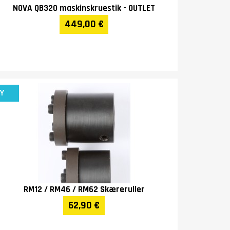
NOVA QB320 maskinskruestik - OUTLET
449,00 €
Y
RM12 / RM46 / RM62 Skæreruller
62,90 €