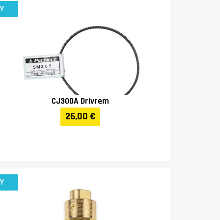
Y
CJ300A Drivrem
26,00 €
Y