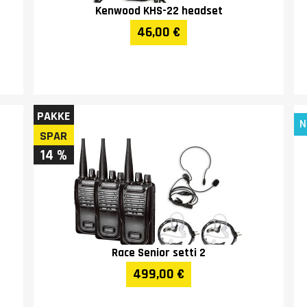
Kenwood KHS-22 headset
46,00 €
PAKKE
N
SPAR
14 %
Race Senior setti 2
499,00 €