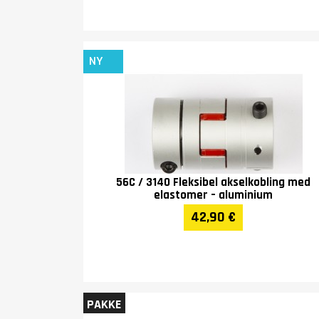
NY
56C / 3140 Fleksibel akselkobling med
elastomer – aluminium
42,90 €
PAKKE