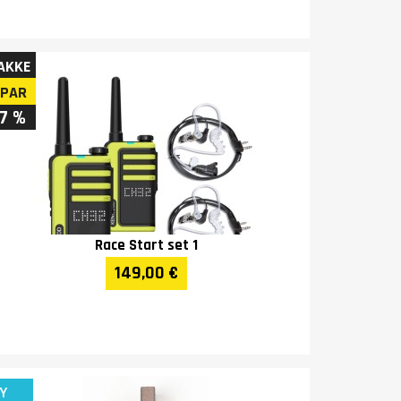
AKKE
SPAR
17 %
Race Start set 1
149,00 €
Y