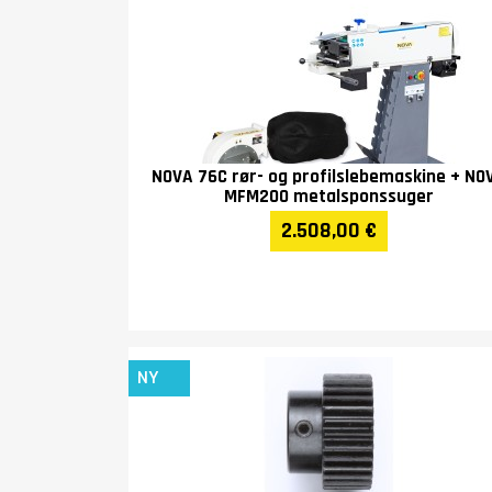
NOVA 76C rør- og profilslebemaskine + NO
MFM200 metalsponssuger
2.508,00 €
NY