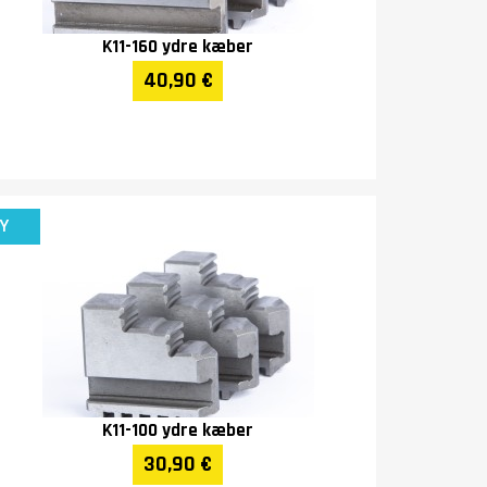
K11-160 ydre kæber
40,90 €
Y
K11-100 ydre kæber
30,90 €