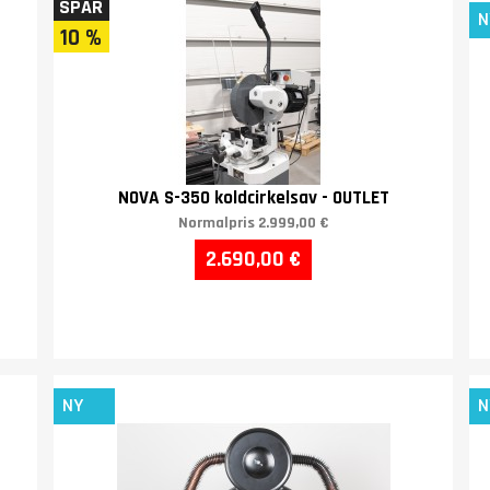
SPAR
N
10 %
NOVA S-350 koldcirkelsav - OUTLET
Normalpris
2.999,00 €
2.690,00 €
NY
N