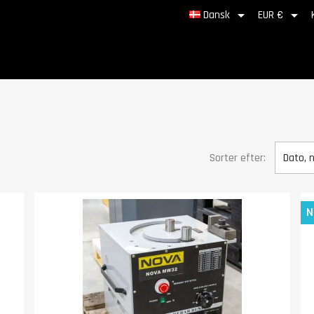


Dansk
EUR €
Sorter efter:
Dato, 
N