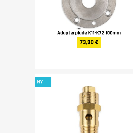
Adapterplade K11-K72 100mm
73,90 €
NY