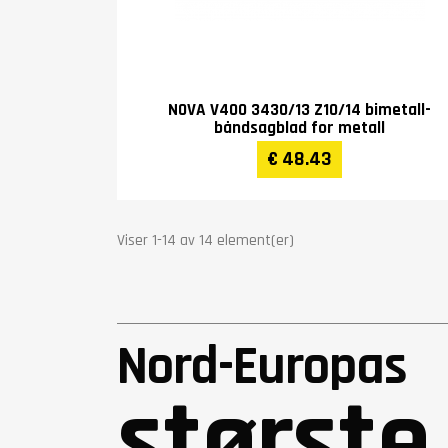
NOVA V400 3430/13 Z10/14 bimetall-
båndsagblad for metall
€ 48.43
Viser 1-14 av 14 element(er)
Nord-Europas
største