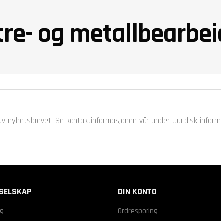
 tre- og metallbearbe
v nyhetsbrevet. Se kontaktinformasjonen vår under Juridisk inform
SELSKAP
DIN KONTO
ng
Ordresporing