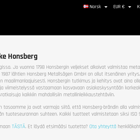


Norsk
EUR €
K
rke Honsberg
gissa. Jo vuonna 1798 Honsbergin veljekset alkoivat valmistaa metal
1987 lähtien Honsberg Metallsägen GmbH on ollut itsenäinen yritys,
n maailmanlaajuisesti. Honsbergin tutkimus ja kehitys ovat aina olle
 ja viimeistelyssä vastaamaan kasvavaan asiakaskysyntään korkeala
tkaisuja kaikkiin mahdollisiin metallinleikkaustehtäviin.
tasoomme ja ovat varmoja siitä, että Honsberg-brändin alla valmi
n tuoteseurannan suhteen. Kaikki tuotteet valmistetaan siksi ISO 
oimaan
TÄSTÄ
. Et löydä etsimääsi tuotetta?
Ota yhteyttä
henkilökoh