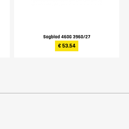
Sagblad 460G 3960/27
€ 53.54