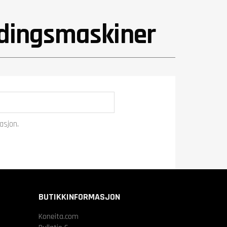
idingsmaskiner
asjon.
BUTIKKINFORMASJON
Koneita.com