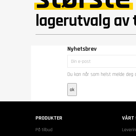
lagerutvalg av
Nyhetsbrev
Du kan når som helst melde deg a
PRODUKTER
VÅRT 
På tilbud
Leveri