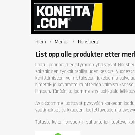
Hjem
Merker
Honsberg
List opp alle produkter etter me
Laatu, perinne ja edistyminen yhdistyvät Honsber
saksalainen työkaluteollisuuden keskus. Vuodesta 
kehittämiseen, valmistukseen, jakeluun ja palveluu
bimetal- ja kovametallituotteiden valmistuksessa
hintaan. Tänään tarjoamme ensiluokkaisia leikkausra
Asiakkaamme luottavat pysyvään korkeaan laadun 
vaatimukset tarkkuuden, luotettavuuden ja pysyvä
Tutustu koko Honsbergin sahanterien tuotevalik