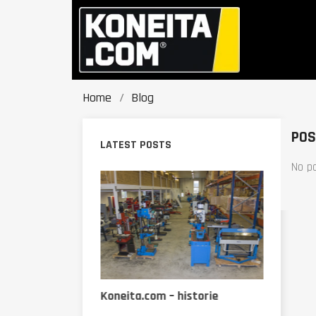
Home
Blog
POS
LATEST POSTS
No p
pään kupeessa
vat miljoonien
Koneita.com – historie