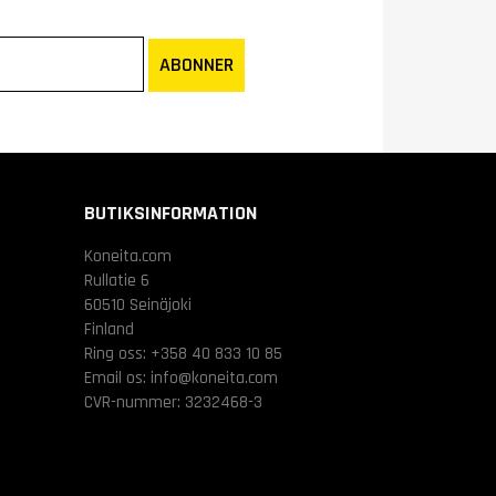
ABONNER
BUTIKSINFORMATION
Koneita.com
Rullatie 6
60510 Seinäjoki
Finland
Ring oss:
+358 40 833 10 85
Email os:
info@koneita.com
CVR-nummer: 3232468-3