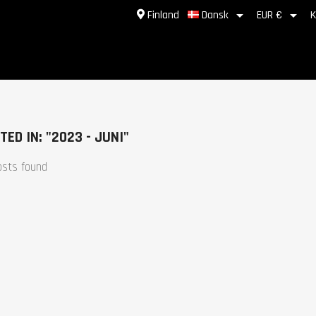


Finland
Dansk
EUR €
K
TED IN: "2023 - JUNI"
osts found
Koneita.com – Et effektivt og
alsidigt sortiment af
skærende værktøj