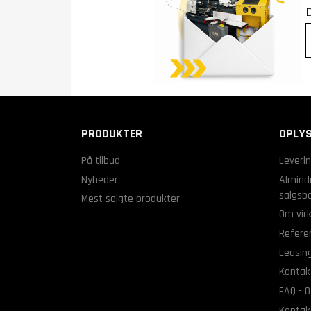
PRODUKTER
OPLYS
På tilbud
Leveri
Nyheder
Alminde
salgsbe
Mest solgte produkter
Om vir
Refere
Leasin
Kontak
FAQ - O
Kontak