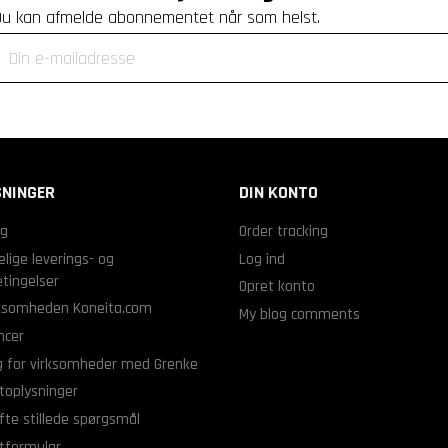
Du kan afmelde abonnementet når som helst.
NINGER
DIN KONTO
ng
Order tracking
lige leverings- og
Log ind
tingelser
Opret konto
ksomheden Koneita.com
My blog comments
ncer
g for virksomheder med Grenke
toplysninger
fte stillede spørgsmål
tformular