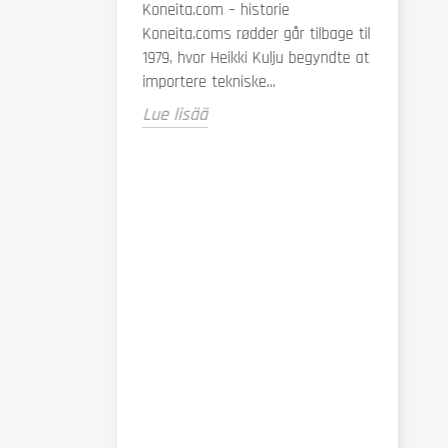
Koneita.com – historie
ld Dorch on
Koneita.coms rødder går tilbage til
olainen tubettaja,
1979, hvor Heikki Kulju begyndte at
at
importere tekniske...
työpajassa...
Lue lisää
Valg 
metal
fakto
retnin
Ved me
rette 
af de 
produkt
Lue li