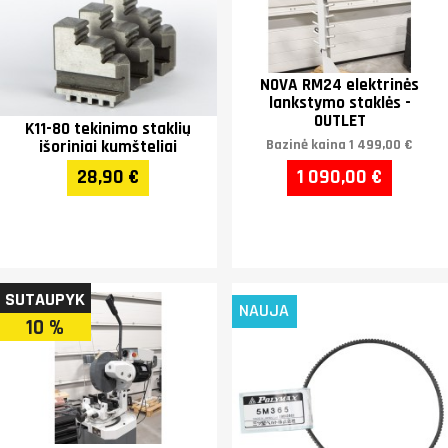
NOVA RM24 elektrinės
lankstymo staklės -
OUTLET
K11-80 tekinimo staklių
išoriniai kumšteliai
Bazinė kaina
1 499,00 €
28,90 €
1 090,00 €
SUTAUPYK
NAUJA
10 %