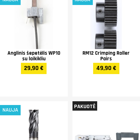
Anglinis šepetėlis WP10
RM12 Crimping Roller
su laikikliu
Pairs
29,90 €
49,90 €
PAKUOTĖ
NAUJA