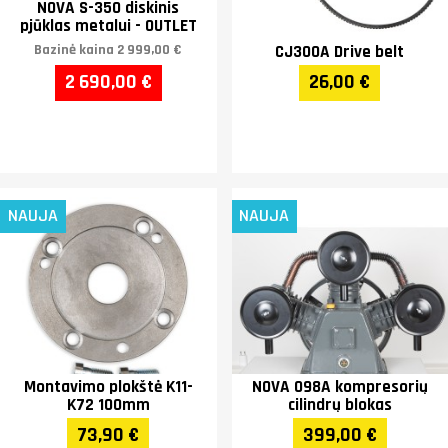
NOVA S-350 diskinis
pjūklas metalui - OUTLET
Bazinė kaina
2 999,00 €
CJ300A Drive belt
2 690,00 €
26,00 €
NAUJA
NAUJA
Montavimo plokštė K11-
NOVA 098A kompresorių
K72 100mm
cilindrų blokas
73,90 €
399,00 €