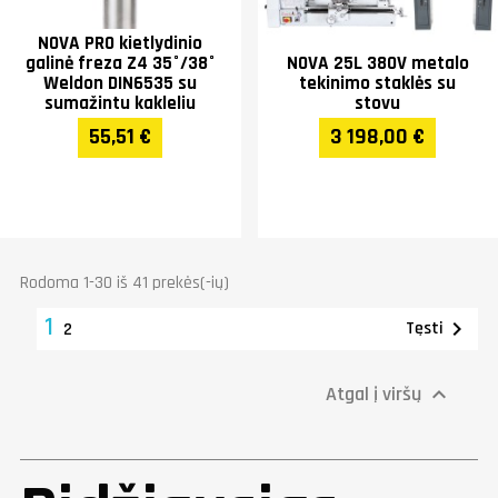
NOVA PRO kietlydinio
galinė freza Z4 35°/38°
NOVA 25L 380V metalo
Weldon DIN6535 su
tekinimo staklės su
sumažintu kakleliu
stovu
55,51 €
3 198,00 €
Rodoma 1-30 iš 41 prekės(-ių)
1

Tęsti
2
Atgal į viršų
