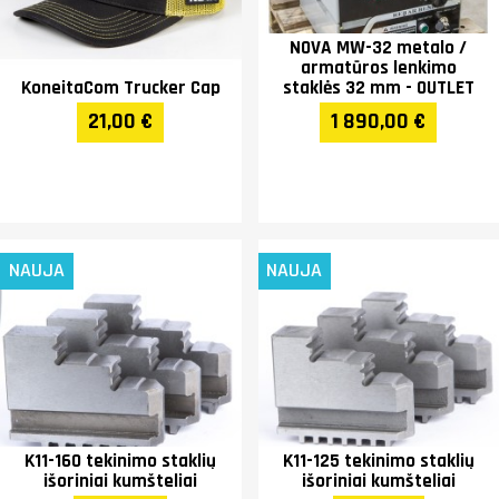
NOVA MW-32 metalo /
armatūros lenkimo
KoneitaCom Trucker Cap
staklės 32 mm - OUTLET
21,00 €
1 890,00 €
NAUJA
NAUJA
K11-160 tekinimo staklių
K11-125 tekinimo staklių
išoriniai kumšteliai
išoriniai kumšteliai