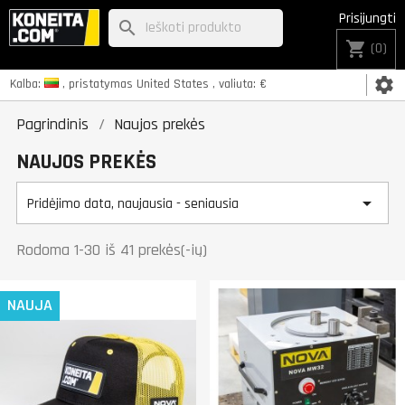
Prisijungti
search
shopping_cart
(0)
settings
Kalba:
, pristatymas
United States
, valiuta:
€
Pagrindinis
Naujos prekės
NAUJOS PREKĖS

Pridėjimo data, naujausia - seniausia
Rodoma 1-30 iš 41 prekės(-ių)
NAUJA