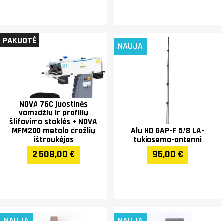
PAKUOTĖ
NAUJA
NOVA 76C juostinės
vamzdžių ir profilių
šlifavimo staklės + NOVA
MFM200 metalo drožlių
Alu HD GAP-F 5/8 LA-
ištraukėjas
tukiasema-antenni
2 508,00 €
95,00 €
NAUJA
NAUJA