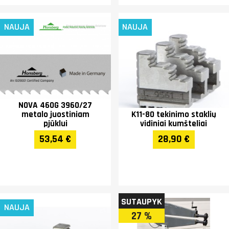
NAUJA
NAUJA
NOVA 460G 3960/27
metalo juostiniam
K11-80 tekinimo staklių
pjūklui
vidiniai kumšteliai
53,54 €
28,90 €
SUTAUPYK
NAUJA
27 %