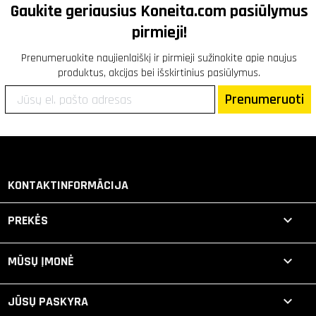
Gaukite geriausius
Koneita.com
pasiūlymus
pirmieji!
Prenumeruokite naujienlaiškį ir pirmieji sužinokite apie naujus
produktus, akcijas bei išskirtinius pasiūlymus.
Prenumeruoti
KONTAKTINFORMĀCIJA

PREKĖS

MŪSŲ ĮMONĖ

JŪSŲ PASKYRA