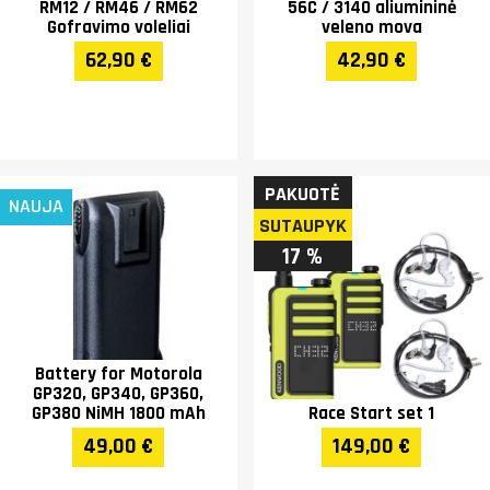
RM12 / RM46 / RM62
56C / 3140 aliumininė
Gofravimo voleliai
veleno mova
62,90 €
42,90 €
PAKUOTĖ
NAUJA
SUTAUPYK
17 %
Battery for Motorola
GP320, GP340, GP360,
GP380 NiMH 1800 mAh
Race Start set 1
49,00 €
149,00 €