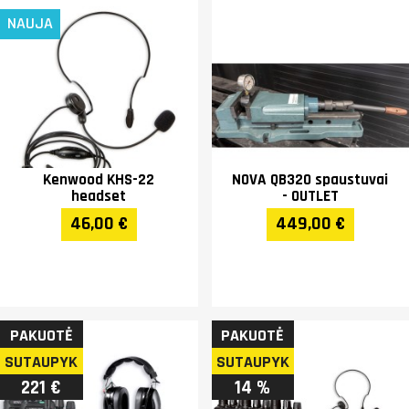
NAUJA
Kenwood KHS-22
NOVA QB320 spaustuvai
headset
- OUTLET
46,00 €
449,00 €
PAKUOTĖ
PAKUOTĖ
SUTAUPYK
SUTAUPYK
221 €
14 %